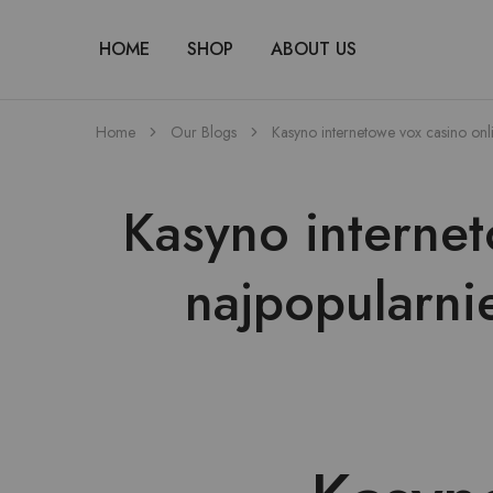
HOME
SHOP
ABOUT US
Home
Our Blogs
Kasyno internetowe vox casino onl
Kasyno internet
najpopularni