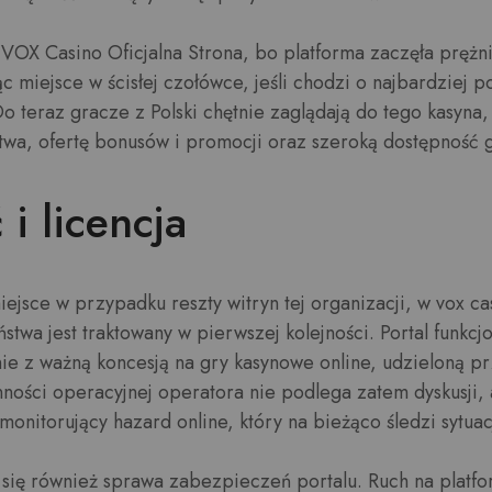
ji VOX Casino Oficjalna Strona, bo platforma zaczęła prężn
c miejsce w ścisłej czołówce, jeśli chodzi o najbardziej 
o teraz gracze z Polski chętnie zaglądają do tego kasyna,
a, ofertę bonusów i promocji oraz szeroką dostępność g
 i licencja
ejsce w przypadku reszty witryn tej organizacji, w vox c
twa jest traktowany w pierwszej kolejności. Portal funkcj
ie z ważną koncesją na gry kasynowe online, udzieloną p
ynności operacyjnej operatora nie podlega zatem dyskusji
onitorujący hazard online, który na bieżąco śledzi sytuac
 się również sprawa zabezpieczeń portalu. Ruch na platfo