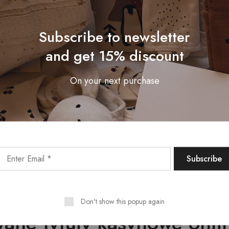
 depozytach:
Subscribe to newsletter
j wpłaty i 100 darmowych zakręceń;
depozytu;
and get 15% discount
y.
On your next purchase
tów hazardu pochodzących z Polski oczekuje ponadto wyj
 tytułu wpłaty oraz 60 darmowych kręceń przy pierwszej
a salda za weryfikację. Gdy z kolei chodzi o ofertę promoc
do użytku użytkowników przygotowany jest program VIP, 
zegranych bezpośrednio łączący się z ekosystemem VIP (
cyjnych, jak i również bardzo często dostępne turnieje 
ać gotówkę lub zestawy bezpłatnych zakręceń.
Don't show this popup again
ane tytuły kasynowe onli