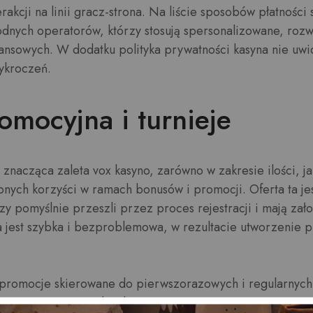
rakcji na linii gracz-strona. Na liście sposobów płatności
dnych operatorów, którzy stosują spersonalizowane, rozw
inansowych. W dodatku polityka prywatności kasyna nie uw
kroczeń.
omocyjna i turnieje
znacząca zaleta vox kasyno, zarówno w zakresie ilości, j
ępnych korzyści w ramach bonusów i promocji. Oferta ta j
rzy pomyślnie przeszli przez proces rejestracji i mają zał
ja jest szybka i bezproblemowa, w rezultacie utworzenie p
promocje skierowane do pierwszorazowych i regularnych k
stronie, można uzyskać bonus startowy. Zawiera on 4 pre