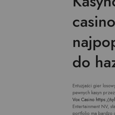
Kasyn
casin
najpop
do ha
Entuzjaści gier loso
pewnych kasyn przez i
Vox Casino https://s
Entertainment NV, sł
portfolio ma bardzo 