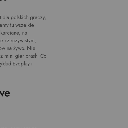
 dla polskich graczy,
iemy tu wszelkie
 karciane, na
ie rzeczywistym,
ow na żywo. Nie
z mini gier crash. Co
ykład Evoplay i
we