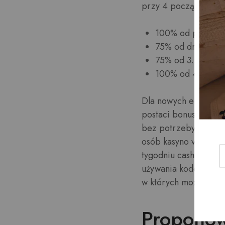
przy 4 początkowych
100% od pierwsze
75% od drugiego 
75% od 3. wpłaty;
100% od 4. wpłat
Dla nowych entuzjas
postaci bonusu 60% z
bez potrzeby zasilani
osób kasyno vox, to 
tygodniu cashback pr
używania kodów promo
w których można zysk
Proponow