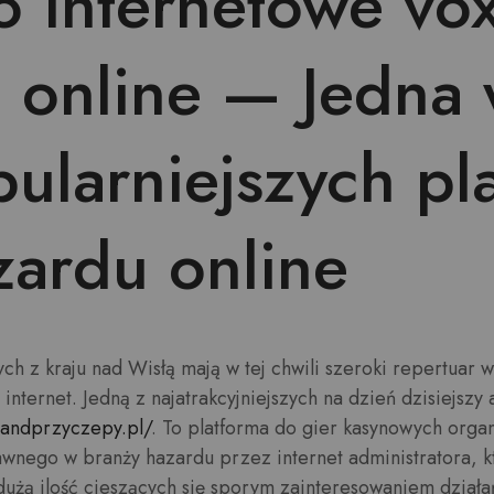
o internetowe vo
o online — Jedna
ularniejszych pl
zardu online
wych z kraju nad Wisłą mają w tej chwili szeroki repertua
nternet. Jedną z najatrakcyjniejszych na dzień dzisiejszy 
ylandprzyczepy.pl/
. To platforma do gier kasynowych organ
awnego w branży hazardu przez internet administratora, 
dużą ilość cieszących się sporym zainteresowaniem działa