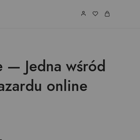
ne — Jedna wśród
azardu online