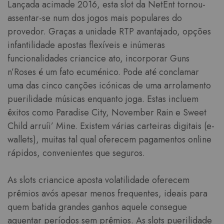
Lançada acimade 2016, esta slot da NetEnt tornou-
assentar-se num dos jogos mais populares do
provedor. Graças a unidade RTP avantajado, opções
infantilidade apostas flexíveis e inúmeras
funcionalidades criancice ato, incorporar Guns
n’Roses é um fato ecuménico. Pode até conclamar
uma das cinco canções icónicas de uma arrolamento
puerilidade músicas enquanto joga. Estas incluem
êxitos como Paradise City, November Rain e Sweet
Child arruíi’ Mine. Existem várias carteiras digitais (e-
wallets), muitas tal qual oferecem pagamentos online
rápidos, convenientes que seguros.
As slots criancice aposta volatilidade oferecem
prêmios avós apesar menos frequentes, ideais para
quem batida grandes ganhos aquele consegue
aguentar períodos sem prêmios. As slots puerilidade