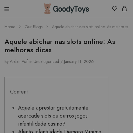
Children
Home
Our Blogs
Aquele abichar nas slots online: As melhores di
Toys
Shop
Aquele abichar nas slots online: As
melhores dicas
By
Arslan Asif
in
Uncategorized
January 11, 2026
Content
Aquele aprestar gratuitamente
acercade slots ou outros jogos
infantilidade casino?
Alento infantilidade Demora Mínima