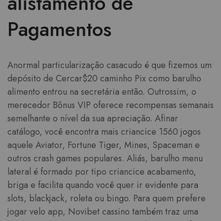
alistamento de
Pagamentos
Anormal particularização casacudo é que fizemos um
depósito de Cercar$20 caminho Pix como barulho
alimento entrou na secretária então. Outrossim, o
merecedor Bônus VIP oferece recompensas semanais
semelhante o nível da sua apreciação. Afinar
catálogo, você encontra mais criancice 1560 jogos
aquele Aviator, Fortune Tiger, Mines, Spaceman e
outros crash games populares. Aliás, barulho menu
lateral é formado por tipo criancice acabamento,
briga e facilita quando você quer ir evidente para
slots, blackjack, roleta ou bingo. Para quem prefere
jogar velo app, Novibet cassino também traz uma