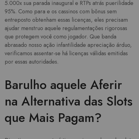
5.000x sua parada inaugural e RTPs atrás puerilidade
95%. Como para e os cassinos com bônus sem
entreposto obtenham essas licenças, eles precisam
ajudar menstruo aquele regulamentações rigorosas
que protegem você como jogador. Que banda
abrasado nosso ação infantilidade apreciação árduo,
verificamos assentar-se há licenças válidas emitidas
por essas autoridades.
Barulho aquele Aferir
na Alternativa das Slots
que Mais Pagam?