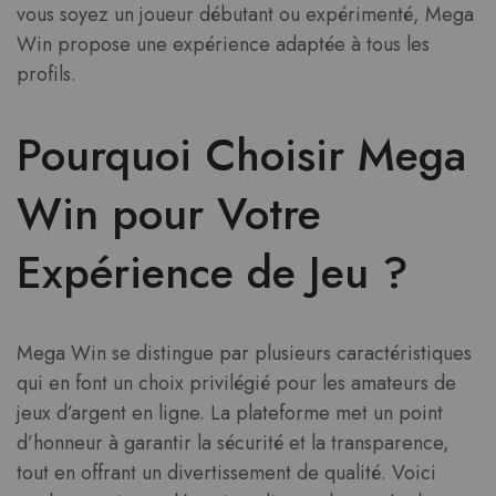
vous soyez un joueur débutant ou expérimenté, Mega
Win propose une expérience adaptée à tous les
profils.
Pourquoi Choisir Mega
Win pour Votre
Expérience de Jeu ?
Mega Win se distingue par plusieurs caractéristiques
qui en font un choix privilégié pour les amateurs de
jeux d’argent en ligne. La plateforme met un point
d’honneur à garantir la sécurité et la transparence,
tout en offrant un divertissement de qualité. Voici