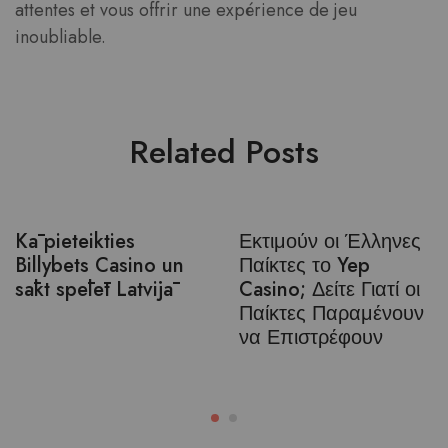
attentes et vous offrir une expérience de jeu
inoubliable.
Related Posts
Kā pieteikties
Εκτιμούν οι Έλληνες
Billybets Casino un
Παίκτες το Yep
sākt spēlēt Latvijā
Casino; Δείτε Γιατί οι
Παίκτες Παραμένουν
να Επιστρέφουν