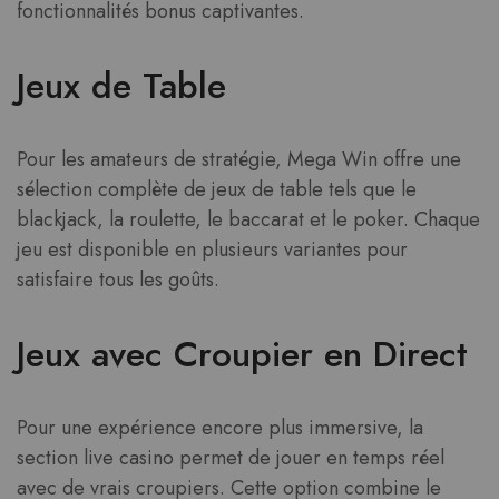
fonctionnalités bonus captivantes.
Jeux de Table
Pour les amateurs de stratégie, Mega Win offre une
sélection complète de jeux de table tels que le
blackjack, la roulette, le baccarat et le poker. Chaque
jeu est disponible en plusieurs variantes pour
satisfaire tous les goûts.
Jeux avec Croupier en Direct
Pour une expérience encore plus immersive, la
section live casino permet de jouer en temps réel
avec de vrais croupiers. Cette option combine le