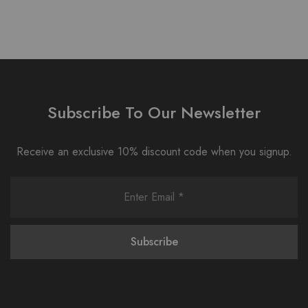
Subscribe To Our Newsletter
Receive an exclusive 10% discount code when you signup.