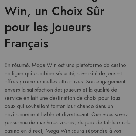
Win, un Choix Sûr
pour les Joueurs
Français
En résumé, Mega Win est une plateforme de casino
en ligne qui combine sécurité, diversité de jeux et
offres promotionnelles attractives. Son engagement
envers la satisfaction des joueurs et la qualité de
service en fait une destination de choix pour tous
ceux qui souhaitent tenter leur chance dans un
environnement fiable et divertissant. Que vous soyez
passionné de machines à sous, de jeux de table ou de
casino en direct, Mega Win saura répondre à vos