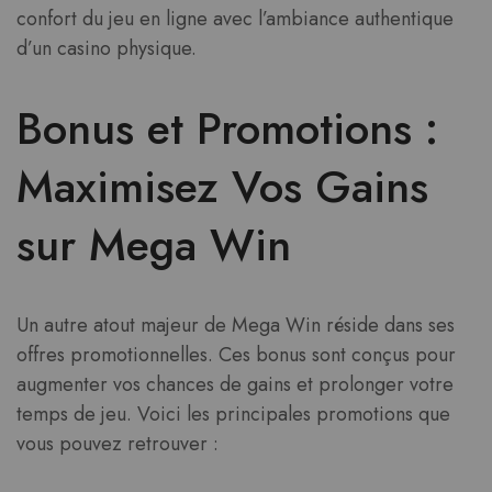
confort du jeu en ligne avec l’ambiance authentique
d’un casino physique.
Bonus et Promotions :
Maximisez Vos Gains
sur Mega Win
Un autre atout majeur de Mega Win réside dans ses
offres promotionnelles. Ces bonus sont conçus pour
augmenter vos chances de gains et prolonger votre
temps de jeu. Voici les principales promotions que
vous pouvez retrouver :