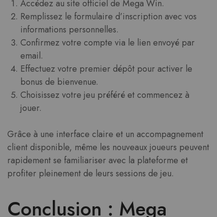
Accédez au site officiel de Mega Win.
Remplissez le formulaire d’inscription avec vos
informations personnelles.
Confirmez votre compte via le lien envoyé par
email.
Effectuez votre premier dépôt pour activer le
bonus de bienvenue.
Choisissez votre jeu préféré et commencez à
jouer.
Grâce à une interface claire et un accompagnement
client disponible, même les nouveaux joueurs peuvent
rapidement se familiariser avec la plateforme et
profiter pleinement de leurs sessions de jeu.
Conclusion : Mega