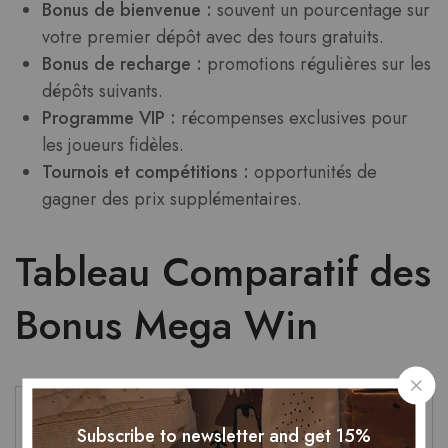
Bonus de bienvenue :
souvent un pourcentage sur
votre premier dépôt avec des tours gratuits.
Bonus de recharge :
promotions régulières sur les
dépôts suivants.
Programme VIP :
récompenses exclusives pour
les joueurs fidèles.
Tournois et compétitions :
opportunités de
gagner des prix supplémentaires.
Tableau Comparatif des
Bonus Mega Win
Conditions
Type de Bonus
Description
Subscribe to newsletter and get 15%
Principales