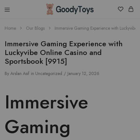
Children
Home
Our Blogs
Immersive Gaming Experience with Luckyvibe 
Toys
Shop
Immersive Gaming Experience with
Luckyvibe Online Casino and
Sportsbook [9915]
By
Arslan Asif
in
Uncategorized
January 12, 2026
Immersive
Gaming