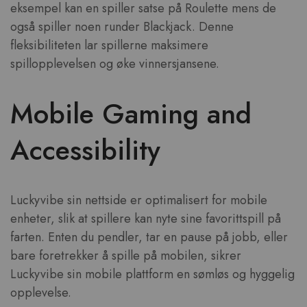
eksempel kan en spiller satse på Roulette mens de
også spiller noen runder Blackjack. Denne
fleksibiliteten lar spillerne maksimere
spillopplevelsen og øke vinnersjansene.
Mobile Gaming and
Accessibility
Luckyvibe sin nettside er optimalisert for mobile
enheter, slik at spillere kan nyte sine favorittspill på
farten. Enten du pendler, tar en pause på jobb, eller
bare foretrekker å spille på mobilen, sikrer
Luckyvibe sin mobile plattform en sømløs og hyggelig
opplevelse.