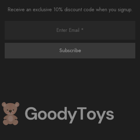
Receive an exclusive 10% discount code when you signup.