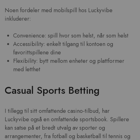
Noen fordeler med mobilspill hos Luckyvibe
inkluderer:
Convenience: spill hvor som helst, når som helst
Accessibility: enkelt tilgang til kontoen og
favorittspillene dine
Flexibility: bytt mellom enheter og plattformer
med letthet
Casual Sports Betting
I tillegg til sitt omfattende casino-tilbud, har
Luckyvibe også en omfattende sportsbook. Spillere
kan satse på et bredt utvalg av sporter og
arrangementer, fra fotball og basketball til tennis og