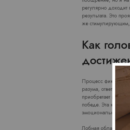
регулярно доходит 
результата. Это про
же стимулирующим, 
Как голо
достиже
Процесс фиксации у
разума, ответственн
приобретает задачи,
победе. Эта карта в
эмоциональный окру
Лобная область исп