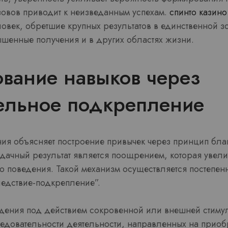
зовов приводит к неизведанным успехам.
спинто казино
ловек, обретшие крупных результатов в единственной з
шенные получения и в других областях жизни.
вание навыков через
ельное подкрепление
ия объясняет построение привычек через принцип бла
удачный результат является поощрением, которая увел
о поведения. Такой механизм осуществляется постепенн
ледствие-подкрепление”.
дения под действием сокровенной или внешней стиму
едовательности деятельности, направленных на приоб