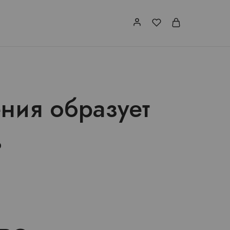
ния образует
ь