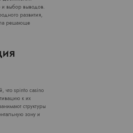
е и выбор выводов.
родного развития,
ыла решающе
ция
что spinto casino
тивацию к их
анимают структуры
нтальную зону и