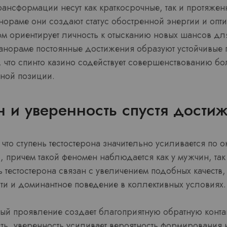
рансформации несут как краткосрочные, так и протяже
нораме они создают статус обостренной энергии и опт
ом ориентирует личность к отысканию новых шансов дл
нораме постоянные достижения образуют устойчивые 
 что спинто казино содействует совершенствованию бо
ной позиции.
н и уверенность спустя дости
что ступень тестостерона значительно усиливается по 
 причем такой феномен наблюдается как у мужчин, так
 тестостерона связан с увеличением подобных качеств,
сти и доминантное поведение в коллективных условиях.
й проявление создает благоприятную обратную конта
ть, уверенность усиливает вероятность формирования 