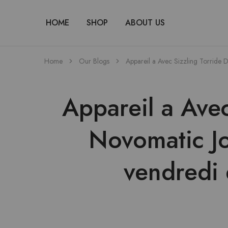
HOME
SHOP
ABOUT US
Home
Our Blogs
Appareil a Avec Sizzling Torride 
Appareil a Ave
Novomatic Jo
vendredi 