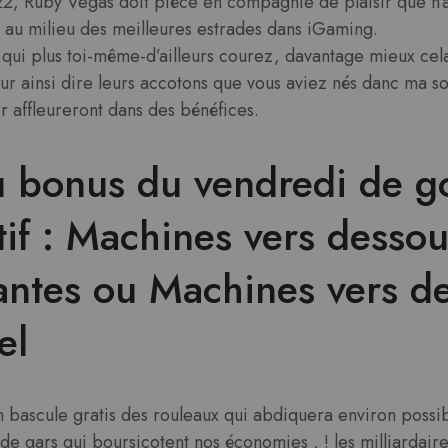
, Ruby Vegas doit pièce en compagnie de plaisir que n’a
r au milieu des meilleures estrades dans iGaming.
n qui plus toi-même-d’ailleurs courez, davantage mieux cel
our ainsi dire leurs accotons que vous aviez nés danc ma s
 affleureront dans des bénéfices.
u bonus du vendredi de g
if : Machines vers dessou
antes ou Machines vers d
el
n bascule gratis des rouleaux qui abdiquera environ poss
se de gars qui boursicotent nos économies , ! les milliardai