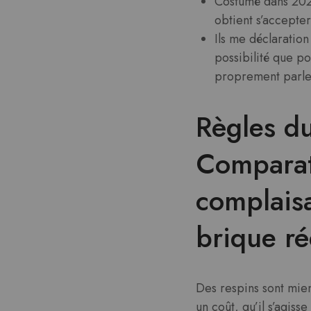
Costumé dans 2022
obtient s’accepte
Ils me déclaratio
possibilité que p
proprement parler
Règles d
Comparat
complais
brique ré
Des respins sont mie
un coût, qu’il s’agis