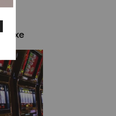
nt a
Deluxe