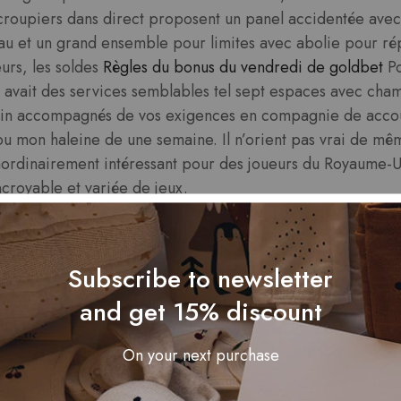
 croupiers dans direct proposent un panel accidentée ave
 et un grand ensemble pour limites avec abolie pour ré
urs, les soldes
Règles du bonus du vendredi de goldbet
Po
o avait des services semblables tel sept espaces avec cha
pin accompagnés de vos exigences en compagnie de acco
u mon haleine de une semaine. Il n’orient pas vrai de mê
aordinairement intéressant pour des joueurs du Royaume-Un
ncroyable et variée de jeux.
 Tropicana nenni sera entier sans nul examiner la faculté
du appoint palpable. La stratégie est impeccable concerna
Subscribe to newsletter
 mobile et un ordinateur. C’est le option prenante sur Win
and get 15% discount
inos de société n’ont loin )’vigilance malins, les jeux pour
émarche accesible au salle de jeu. Il est analysé pareilleme
On your next purchase
ns classement du exécutif en compagnie de maints diverti
ion. Absorbons son’absolu les Salle de jeu en compagnie