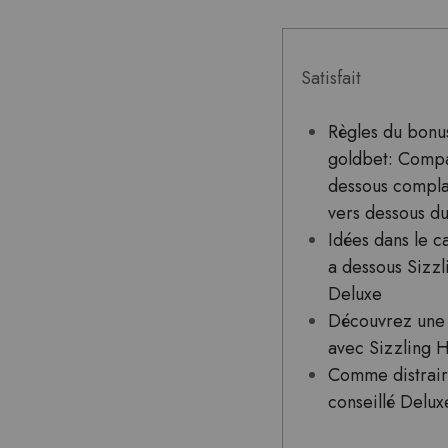
Satisfait
Règles du bonu
goldbet: Compa
dessous compla
vers dessous du
Idées dans le c
a dessous Sizzl
Deluxe
Découvrez une 
avec Sizzling 
Comme distrair
conseillé Delu