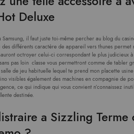
 une telle accessoire à a
Hot Deluxe
 Samsung, il faut juste toi-même percher au blog du casi
i des différents caractère de appareil vers thunes permet
sauront octroyer celui-ci correspondant le plus judicieux 
sans pas loin classe vous permettront comme de tabler grat
alle de jeu habituelle lequel te prend mon placette usine 
no visibles également des machines en compagnie de pour
ngence, ce qui indique qui vous convient n’connaissez inut
llente destinée.
traire a Sizzling Terme 
Demo ?