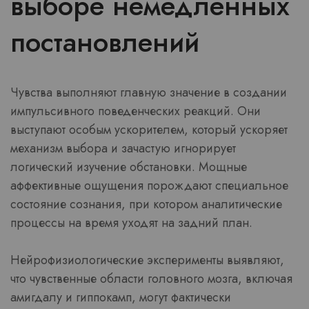
выборе немедленных
постановлений
Чувства выполняют главную значение в создании
импульсивного поведенческих реакций. Они
выступают особым ускорителем, который ускоряет
механизм выбора и зачастую игнорирует
логический изучение обстановки. Мощные
аффективные ощущения порождают специальное
состояние сознания, при котором аналитические
процессы на время уходят на задний план.
Нейрофизиологические эксперименты выявляют,
что чувственные области головного мозга, включая
амигдалу и гиппокамп, могут фактически