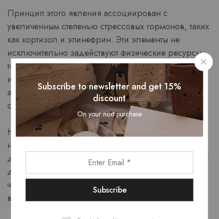
Принцип этого явления ассоциирован с
увеличенным степенью стрессовых гормонов, таких
как кортизол и эпинефрин. Эти элементы не
исключительно задействуют физические ресурсы
тела, но и влияют на работу мозга,
интенсифицируя механизмы выбора и понижая
Subscribe to newsletter and get 15%
активность областей, ответственных за
discount
самоконтроль в Вулкан казино.
On your next purchase
Накопленное душевное напряжение стремится
найти выход, и необдуманные поступки часто
делаются способом снятия напряжения. Это может
демонстрироваться в разнообразных видах: от
чувственных вспышек до спонтанных покупок или
внезапных изменений в действиях.