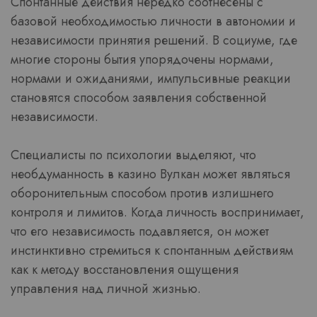
Спонтанные действия нередко соотнесены с
базовой необходимостью личности в автономии и
независимости принятия решений. В социуме, где
многие стороны бытия упорядочены нормами,
нормами и ожиданиями, импульсивные реакции
становятся способом заявления собственной
независимости.
Специалисты по психологии выделяют, что
необдуманность в казино Вулкан может являться
оборонительным способом против излишнего
контроля и лимитов. Когда личность воспринимает,
что его независимость подавляется, он может
инстинктивно стремиться к спонтанным действиям
как к методу восстановления ощущения
управления над личной жизнью.