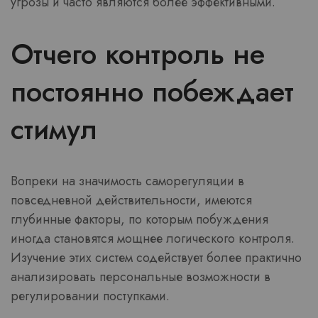
угрозы и часто являются более эффективными.
Отчего контроль не
постоянно побеждает
стимул
Вопреки на значимость саморегуляции в
повседневной действительности, имеются
глубинные факторы, по которым побуждения
иногда становятся мощнее логического контроля.
Изучение этих систем содействует более практично
анализировать персональные возможности в
регулировании поступками.