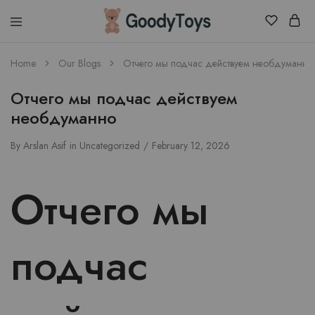
Children
Home
Our Blogs
Отчего мы подчас действуем необдуманно
Toys
Shop
Отчего мы подчас действуем
необдуманно
By
Arslan Asif
in
Uncategorized
February 12, 2026
Отчего мы
подчас