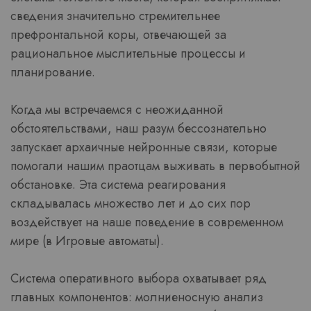
сведения значительно стремительнее
префронтальной коры, отвечающей за
рациональное мыслительные процессы и
планирование.
Когда мы встречаемся с неожиданной
обстоятельствами, наш разум бессознательно
запускает архаичные нейронные связи, которые
помогали нашим праотцам выживать в первобытной
обстановке. Эта система реагирования
складывалась множество лет и до сих пор
воздействует на наше поведение в современном
мире (в Игровые автоматы).
Система оперативного выбора охватывает ряд
главных компонентов: молниеносную анализ