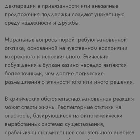
декларации в привязанности или внезапные
предложения поддержки создают уникальную
среду надежности и дружбы.
Моральные вопросы порой требуют мгновенной
отклика, основанной на чувственном восприятии
корректного и неправильного. Этические
побуждения в Вулкан казино нередко являются
более точными, чем долгие логические
размышления о этичности того или иного решения.
В критических обстоятельствах мгновенная реакция
может спасти жизнь. Рефлекторные отклики на
опасность, базирующиеся на филогенетически
выработанных системах существования,
срабатывают стремительнее сознательного анализа