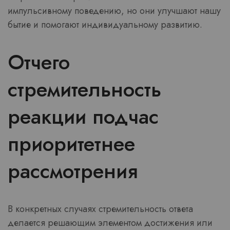
импульсивному поведению, но они улучшают нашу
бытие и помогают индивидуальному развитию.
Отчего
стремительность
реакции подчас
приоритетнее
рассмотрения
В конкретных случаях стремительность ответа
делается решающим элементом достижения или