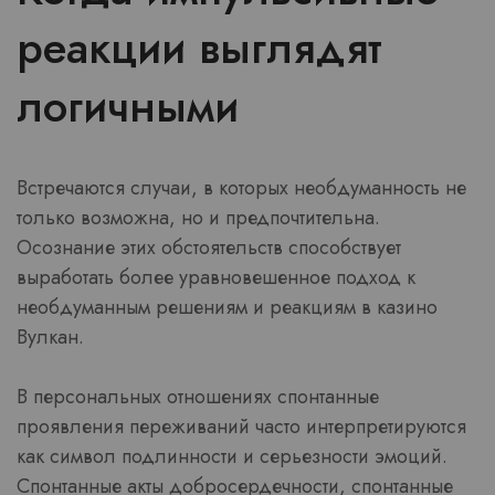
реакции выглядят
логичными
Встречаются случаи, в которых необдуманность не
только возможна, но и предпочтительна.
Осознание этих обстоятельств способствует
выработать более уравновешенное подход к
необдуманным решениям и реакциям в казино
Вулкан.
В персональных отношениях спонтанные
проявления переживаний часто интерпретируются
как символ подлинности и серьезности эмоций.
Спонтанные акты добросердечности, спонтанные