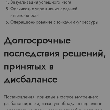
Визуализация успешного итога
Физические упражнения средней
интенсивности
Операционирование с точками акупрессуры
Долгосрочные
последствия решений,
принятых в
дисбалансе
Постановления, принятые в статусе внутреннего
разбалансировки, зачастую обладают серьезные