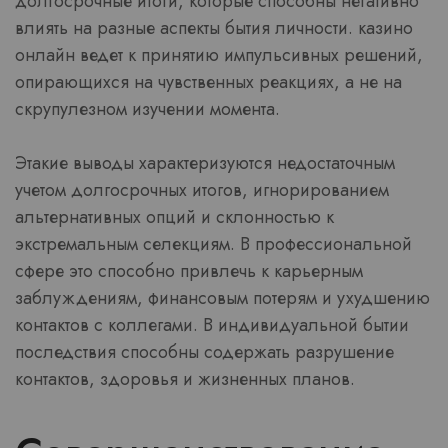
долгосрочные итоги, которые способны негативно
влиять на разные аспекты бытия личности. казино
онлайн ведет к принятию импульсивных решений,
опирающихся на чувственных реакциях, а не на
скрупулезном изучении момента.
Этакие выводы характеризуются недостаточным
учетом долгосрочных итогов, игнорированием
альтернативных опций и склонностью к
экстремальным селекциям. В профессиональной
сфере это способно привлечь к карьерным
заблуждениям, финансовым потерям и ухудшению
контактов с коллегами. В индивидуальной бытии
последствия способны содержать разрушение
контактов, здоровья и жизненных планов.