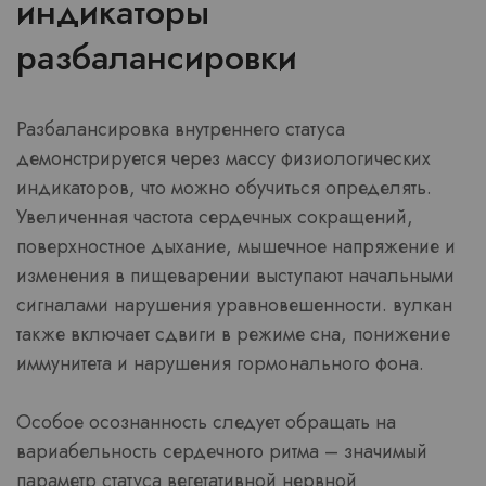
индикаторы
разбалансировки
Разбалансировка внутреннего статуса
демонстрируется через массу физиологических
индикаторов, что можно обучиться определять.
Увеличенная частота сердечных сокращений,
поверхностное дыхание, мышечное напряжение и
изменения в пищеварении выступают начальными
сигналами нарушения уравновешенности. вулкан
также включает сдвиги в режиме сна, понижение
иммунитета и нарушения гормонального фона.
Особое осознанность следует обращать на
вариабельность сердечного ритма – значимый
параметр статуса вегетативной нервной