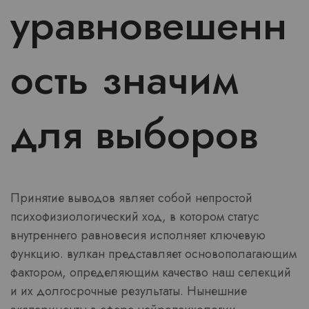
уравновешенн
ость значим
для выборов
Принятие выводов являет собой непростой
психофизиологический ход, в котором статус
внутреннего равновесия исполняет ключевую
функцию. вулкан представляет основополагающим
фактором, определяющим качество наш селекций
и их долгосрочные результаты. Нынешние