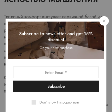
Телесный комфорт выступает первичной базой для
ясности мышления и результативного принятия
решений. Физическое напряжение, боль или
Subscribe to newsletter and get 15%
неудобство отвлекают концентрацию от
discount
познавательных ходов и падают возможность к
On your next purchase
сосредоточению.
вулкан казино
выступает собой
интегративную контакт между телесными
впечатлениями и умственными ролями.
Ключевые аспекты, действующие на связь между
телесным удобством и ясностью мыслительного
процесса:
Don't show this popup again
Корректная осанка и эргономика рабочего места
Оптимальная температура и качество воздуха в