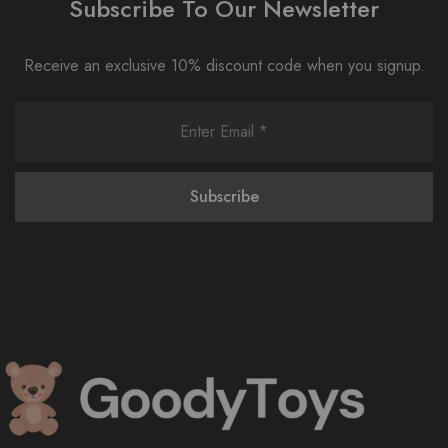
Subscribe To Our Newsletter
Receive an exclusive 10% discount code when you signup.