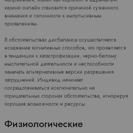
казино онлайн становится причиной суженного
внимания и склонности к импульсивным
проявлениям.
В обстоятельствах дисбаланса осуществляется
искажение когнитивных способов, что проявляется
в тенденции к катастрофизации, черно-белому
мыслительной деятельности и неспособности
замечать альтернативные версии разрешения
затруднений. Индивид начинает
сосредотачиваться исключительно на
отрицательных сторонах обстоятельства, игнорируя
хорошие возможности и ресурсы.
Физиологические