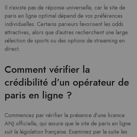
Il n’existe pas de réponse universelle, car le site de
paris en ligne optimal dépend de vos préférences
individuelles. Certains parieurs favorisent les odds
attractives, alors que d’autres recherchent une large
sélection de sports ou des options de streaming en
direct.
Comment vérifier la
crédibilité d’un opérateur de
paris en ligne ?
Commencez par vérifier la présence d’une licence
ANJ officielle, qui assure que le site de paris en ligne
suit la législation française. Examinez par la suite les