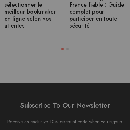
sélectionner le
France fiable : Guide
meilleur bookmaker
complet pour
en ligne selon vos
participer en toute
attentes
sécurité
Subscribe To Our Newsletter
Receive an exclusive 10% discount code when you signup.