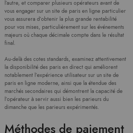
l’autre, et comparer plusieurs opérateurs avant de
vous engager sur un site de paris en ligne particulier
vous assurera d’obtenir la plus grande rentabilité
pour vos mises, particulièrement sur les événements
majeurs où chaque décimale compte dans le résultat
final.
Au-delà des cotes standards, examinez attentivement
la disponibilité des paris en direct qui améliorent
notablement l’expérience utilisateur sur un site de
paris en ligne moderne, ainsi que la étendue des
marchés secondaires qui démontrent la capacité de
l’opérateur à servir aussi bien les parieurs du
dimanche que les parieurs expérimentés.
Méthodes de paiement