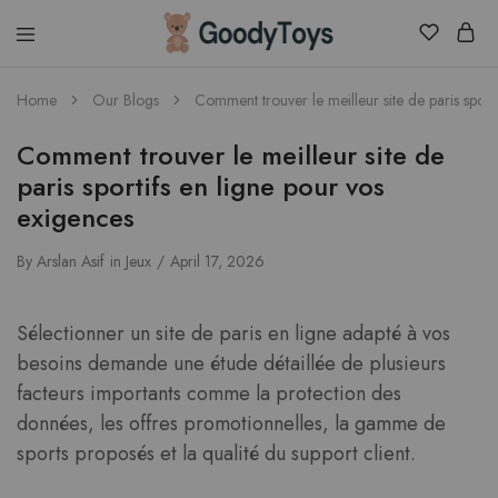
Children
Home
Our Blogs
Comment trouver le meilleur site de paris sport
Toys
Shop
Comment trouver le meilleur site de
paris sportifs en ligne pour vos
exigences
By
Arslan Asif
in
Jeux
April 17, 2026
Sélectionner un site de paris en ligne adapté à vos
besoins demande une étude détaillée de plusieurs
facteurs importants comme la protection des
données, les offres promotionnelles, la gamme de
sports proposés et la qualité du support client.