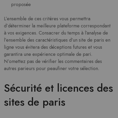
proposée
L’ensemble de ces critères vous permettra
d’déterminer la meilleure plateforme correspondant
à vos exigences. Consacrer du temps à l’analyse de
l’ensemble des caractéristiques d’un site de paris en
ligne vous évitera des déceptions futures et vous
garantira une expérience optimale de pari.
N’omettez pas de vérifier les commentaires des
autres parieurs pour peaufiner votre sélection.
Sécurité et licences des
sites de paris