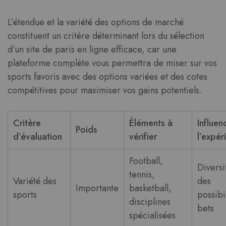
L’étendue et la variété des options de marché
constituent un critère déterminant lors du sélection
d’un site de paris en ligne efficace, car une
plateforme complète vous permettra de miser sur vos
sports favoris avec des options variées et des cotes
compétitives pour maximiser vos gains potentiels.
Critère
Éléments à
Influen
Poids
d’évaluation
vérifier
l’expér
Football,
Diversi
tennis,
Variété des
des
Importante
basketball,
sports
possibi
disciplines
bets
spécialisées