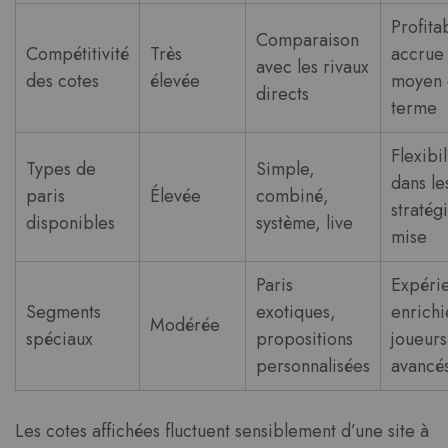
Profitab
Comparaison
Compétitivité
Très
accrue 
avec les rivaux
des cotes
élevée
moyen 
directs
terme
Flexibil
Types de
Simple,
dans le
paris
Élevée
combiné,
stratég
disponibles
système, live
mise
Paris
Expéri
Segments
exotiques,
enrich
Modérée
spéciaux
propositions
joueurs
personnalisées
avancé
Les cotes affichées fluctuent sensiblement d’une site à