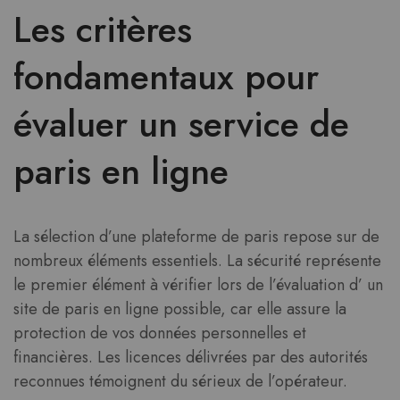
Les critères
fondamentaux pour
évaluer un service de
paris en ligne
La sélection d’une plateforme de paris repose sur de
nombreux éléments essentiels. La sécurité représente
le premier élément à vérifier lors de l’évaluation d’ un
site de paris en ligne possible, car elle assure la
protection de vos données personnelles et
financières. Les licences délivrées par des autorités
reconnues témoignent du sérieux de l’opérateur.