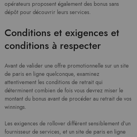
opérateurs proposent également des bonus sans
dépôt pour découvrir leurs services.
Conditions et exigences et
conditions à respecter
Avant de valider une offre promotionnelle sur un site
de paris en ligne quelconque, examinez
attentivement les conditions de retrait qui
déterminent combien de fois vous devrez miser le
montant du bonus avant de procéder au retrait de vos
winnings.
Les exigences de rollover diffèrent sensiblement d’un
fournisseur de services, et un site de paris en ligne