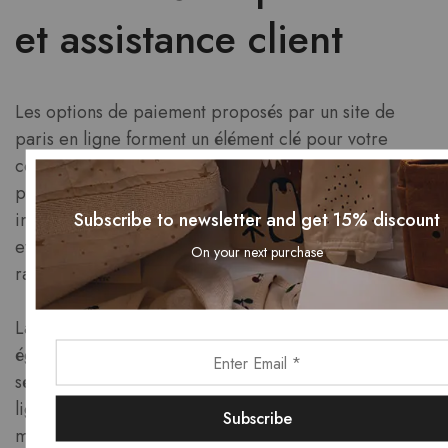
et assistance client
Les options de paiement proposés par un site de
paris en ligne forment un élément clé pour votre
confort d’utilisation. Un prestataire de qualité
propose différentes solutions de paiement sûres
Subscribe to newsletter and get 15% discount
incluant cartes de crédit, portefeuilles électroniques
et virements bancaires, assurant des transactions
On your next purchase
rapides et fiables.
La excellence du support utilisateur représente
également un critère essentiel au moment de
sélectionner d’une plateforme. Un site de paris en
ligne de qualité met à disposition une assistance
multicanale disponible en français, en mesure de