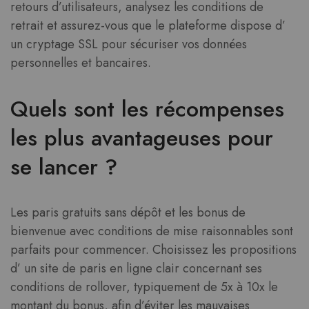
retours d’utilisateurs, analysez les conditions de
retrait et assurez-vous que le plateforme dispose d’
un cryptage SSL pour sécuriser vos données
personnelles et bancaires.
Quels sont les récompenses
les plus avantageuses pour
se lancer ?
Les paris gratuits sans dépôt et les bonus de
bienvenue avec conditions de mise raisonnables sont
parfaits pour commencer. Choisissez les propositions
d’ un site de paris en ligne clair concernant ses
conditions de rollover, typiquement de 5x à 10x le
montant du bonus, afin d’éviter les mauvaises