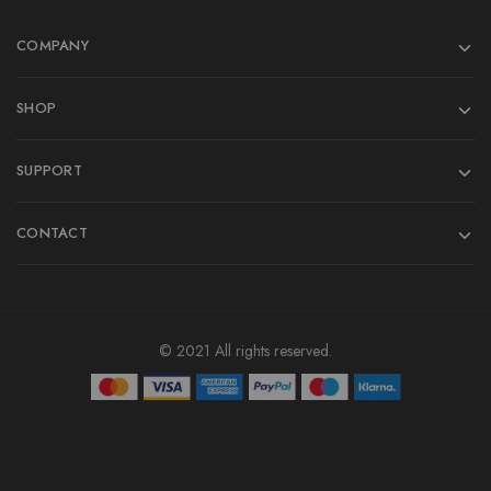
COMPANY
SHOP
SUPPORT
CONTACT
© 2021 All rights reserved.