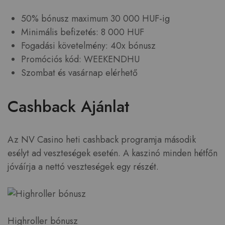
50% bónusz maximum 30 000 HUF-ig
Minimális befizetés: 8 000 HUF
Fogadási követelmény: 40x bónusz
Promóciós kód: WEEKENDHU
Szombat és vasárnap elérhető
Cashback Ajánlat
Az NV Casino heti cashback programja második
esélyt ad veszteségek esetén. A kaszinó minden hétfőn
jóváírja a nettó veszteségek egy részét.
Highroller bónusz