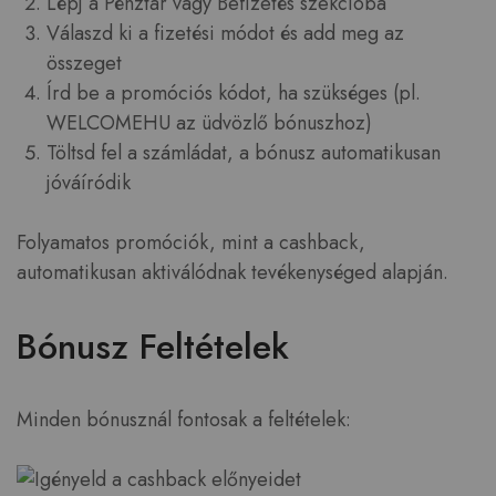
Lépj a Pénztár vagy Befizetés szekcióba
Válaszd ki a fizetési módot és add meg az
összeget
Írd be a promóciós kódot, ha szükséges (pl.
WELCOMEHU az üdvözlő bónuszhoz)
Töltsd fel a számládat, a bónusz automatikusan
jóváíródik
Folyamatos promóciók, mint a cashback,
automatikusan aktiválódnak tevékenységed alapján.
Bónusz Feltételek
Minden bónusznál fontosak a feltételek: