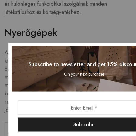
és különleges funkciókkal szolgálnak minden
játékstílushoz és költségvetéshez.
Nyerőgépek
Az NV Casino nyerőgépei több mint 1200 játékot
kínálnak. A kínálatban klasszikus gyümölcsös gépek,
Subscribe to newsletter and get 15% discou
összetett történetű videoslotok és életet megváltoztató
On your next purchase
nyereményű progresszív jackpotok találhatók. A
magyar játékosok különösen kedvelik a
bónuszvásárlási funkcióval és Megaways mechanikával
rendelkező címeket. A kaszinó rendszeresen új
játékokkal frissíti a választékot.
Játék