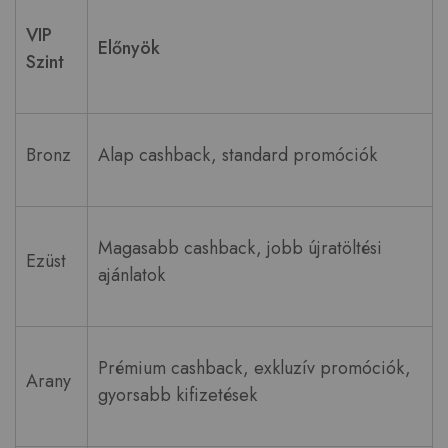
VIP
Előnyök
Szint
Bronz
Alap cashback, standard promóciók
Magasabb cashback, jobb újratöltési
Ezüst
ajánlatok
Prémium cashback, exkluzív promóciók,
Arany
gyorsabb kifizetések