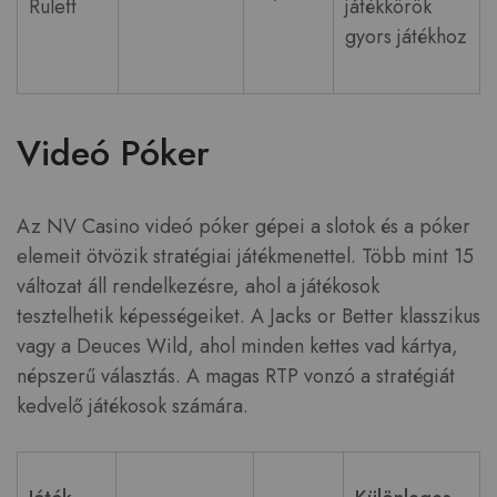
Rulett
játékkörök
gyors játékhoz
Videó Póker
Az NV Casino videó póker gépei a slotok és a póker
elemeit ötvözik stratégiai játékmenettel. Több mint 15
változat áll rendelkezésre, ahol a játékosok
tesztelhetik képességeiket. A Jacks or Better klasszikus
vagy a Deuces Wild, ahol minden kettes vad kártya,
népszerű választás. A magas RTP vonzó a stratégiát
kedvelő játékosok számára.