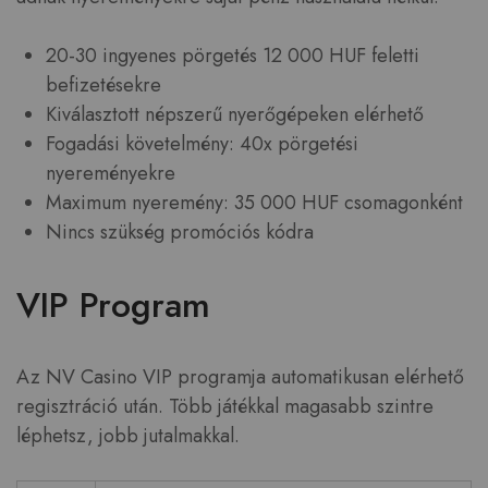
20-30 ingyenes pörgetés 12 000 HUF feletti
befizetésekre
Kiválasztott népszerű nyerőgépeken elérhető
Fogadási követelmény: 40x pörgetési
nyereményekre
Maximum nyeremény: 35 000 HUF csomagonként
Nincs szükség promóciós kódra
VIP Program
Az NV Casino VIP programja automatikusan elérhető
regisztráció után. Több játékkal magasabb szintre
léphetsz, jobb jutalmakkal.