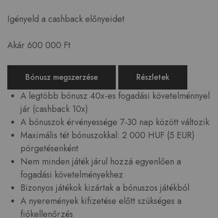
Igényeld a cashback előnyeidet
Akár 600 000 Ft
Bónusz megszerzése
Részletek
A legtöbb bónusz 40x-es fogadási követelménnyel
jár (cashback 10x)
A bónuszok érvényessége 7-30 nap között változik
Maximális tét bónuszokkal: 2 000 HUF (5 EUR)
pörgetésenként
Nem minden játék járul hozzá egyenlően a
fogadási követelményekhez
Bizonyos játékok kizártak a bónuszos játékból
A nyeremények kifizetése előtt szükséges a
fiókellenőrzés