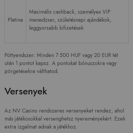
Maximális cashback, személyes VIP
Platina
menedzser, születésnapi ajándékok,
leggyorsabb kifizetések
Pöttyendszer: Minden 7 500 HUF vagy 20 EUR tét
után 1 pontot kapsz. A pontokat bónuszokra vagy
pörgetésekre válthatod.
Versenyek
Az NV Casino rendszeres versenyeket rendez, ahol
más játékosokkal versenghetsz nyereményekért. Ezek
extra izgalmat adnak a játékhoz.