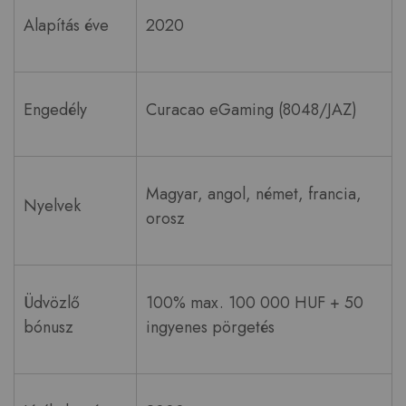
Alapítás éve
2020
Engedély
Curacao eGaming (8048/JAZ)
Magyar, angol, német, francia,
Nyelvek
orosz
Üdvözlő
100% max. 100 000 HUF + 50
bónusz
ingyenes pörgetés