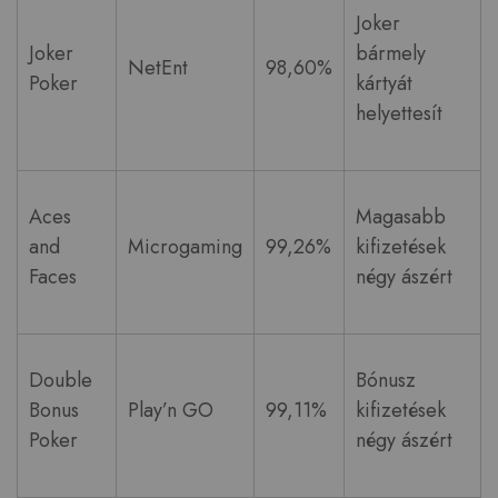
Joker
Joker
bármely
NetEnt
98,60%
Poker
kártyát
helyettesít
Aces
Magasabb
and
Microgaming
99,26%
kifizetések
Faces
négy ászért
Double
Bónusz
Bonus
Play’n GO
99,11%
kifizetések
Poker
négy ászért