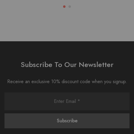
Subscribe To Our Newsletter
Receive an exclusive 10% discount code when you signup.