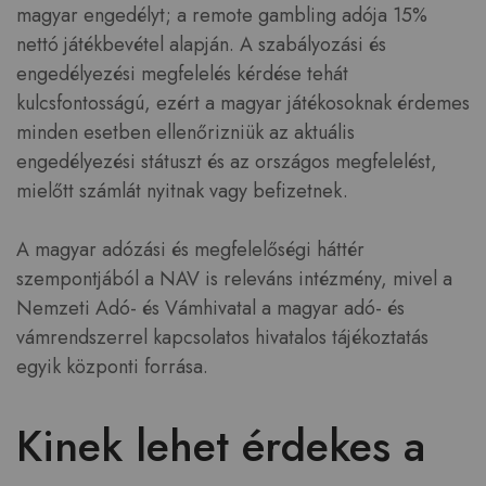
magyar engedélyt; a remote gambling adója 15%
nettó játékbevétel alapján. A szabályozási és
engedélyezési megfelelés kérdése tehát
kulcsfontosságú, ezért a magyar játékosoknak érdemes
minden esetben ellenőrizniük az aktuális
engedélyezési státuszt és az országos megfelelést,
mielőtt számlát nyitnak vagy befizetnek.
A magyar adózási és megfelelőségi háttér
szempontjából a NAV is releváns intézmény, mivel a
Nemzeti Adó- és Vámhivatal a magyar adó- és
vámrendszerrel kapcsolatos hivatalos tájékoztatás
egyik központi forrása.
Kinek lehet érdekes a