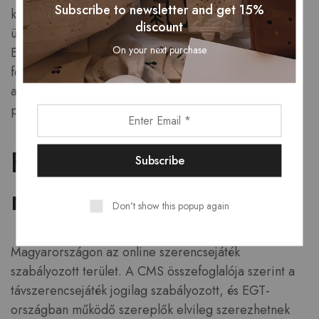
Subscribe to newsletter and get 15%
kifizetések nehézségeit, a lassú vagy nem kielégítő
discount
ügyfélszolgálatot, illetve technikai problémákat említ.
On your next purchase
Ez azt jelenti, hogy a magyar játékosoknak érdemes
fokozott óvatossággal eljárniuk, és kisebb összeggel,
alapos ellenőrzés után kipróbálniuk bármely ilyen
platformot.
Fontos tudnivalók
magyar játékosoknak
Don't show this popup again
Magyarországon az online szerencsejáték
szabályozott terület. A CMS összefoglalója szerint a
távszerencsejáték jogilag szabályozott, és EGT-
országban működő szereplők elvileg szerezhetnek