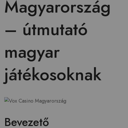
Magyarország
– útmutató
magyar
játékosoknak
Bevezető