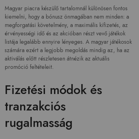
Magyar piacra készülő tartalomnál különösen fontos
kiemelni, hogy a bónusz önmagában nem minden: a
megforgatási követelmény, a maximális kifizetés, az
érvényességi idő és az akcióban részt vevő játékok
listája legalább ennyire lényeges. A magyar játékosok
számára ezért a legjobb megoldás mindig az, ha az
aktiválás előtt részletesen átnézik az aktuális
promóció feltételeit.
Fizetési módok és
tranzakciós
rugalmasság