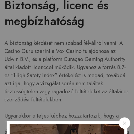
Biztonság, licenc és
megbízhatóság
A biztonság kérdését nem szabad félvállról venni. A
Casino Guru szerint a Vox Casino tulajdonosa az
Udwin B.V., és a platform Curaçao Gaming Authority
által kiadott licenccel működik. Ugyanez a forrás 8.7-
es “High Safety Index” értékelést is megad, továbbá
azt írja, hogy a vizsgálat során nem találtak
tisztességtelen vagy ragadozó feltételeket az általános
szerződési feltételekben.
Ugyanakkor a teljes képhez hozzátartozik, hogy a
Trustpilot oldalon a felhasználói visszajelzések
általános trendje kifejezetten negatív: több értékelés a