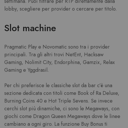
settimana. Puoi filtrare per RTP direttamente dalla
lobby, scegliere per provider o cercare per titolo.
Slot machine
Pragmatic Play e Novomatic sono tra i provider
principali. Tra gli altri trovi NetEnt, Hacksaw
Gaming, Nolimit City, Endorphina, Gamzix, Relax
Gaming e Yggdrasil.
Per chi preferisce le classiche slot da bar c’è una
sezione dedicata con titoli come Book of Ra Deluxe,
Burning Coins 40 e Hot Triple Sevens. Se invece
cerchi slot più dinamiche, ci sono le Megaways, con
giochi come Dragon Queen Megaways dove le linee
cambiano a ogni giro. La funzione Buy Bonus ti