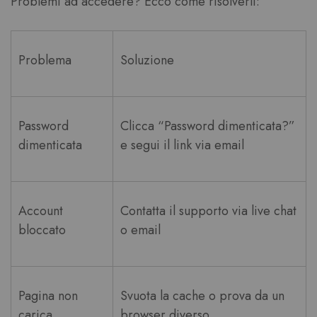
Problemi ad accedere? Ecco come risolverli:
Problema
Soluzione
Password
Clicca “Password dimenticata?”
dimenticata
e segui il link via email
Account
Contatta il supporto via live chat
bloccato
o email
Pagina non
Svuota la cache o prova da un
carica
browser diverso