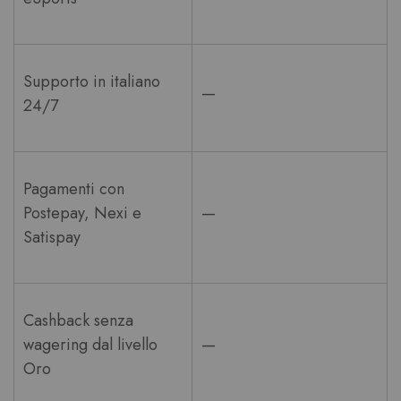
Supporto in italiano
—
24/7
Pagamenti con
Postepay, Nexi e
—
Satispay
Cashback senza
wagering dal livello
—
Oro