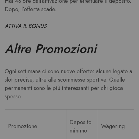
Hai 48 ore dall’attivazione per effettuare il deposito.
Dopo, l’offerta scade.
ATTIVA IL BONUS
Altre Promozioni
Ogni settimana ci sono nuove offerte: alcune legate a
slot precise, altre alle scommesse sportive. Quelle
permanenti sono le più interessanti per chi gioca
spesso.
Deposito
Promozione
Wagering
minimo