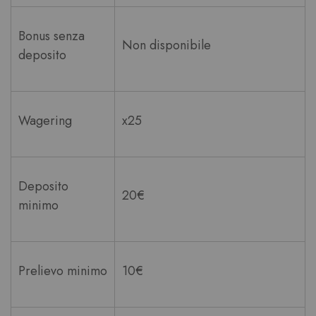
Bonus senza
Non disponibile
deposito
Wagering
x25
Deposito
20€
minimo
Prelievo minimo
10€