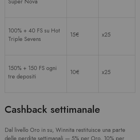
Super Nova
100% + 40 FS su Hot
15€
x25
Triple Sevens
150% + 150 FS ogni
10€
x25
tre depositi
Cashback settimanale
Dal livello Oro in su, Winnita restituisce una parte
delle perdite settimanali — 5% per Oro, 10% per