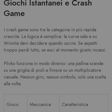
Giochi Istantanei e Crash
Game
I crash game sono tra le categorie in più rapida
crescita. La logica è semplice: la curva sale e su
Winnita devi decidere quando uscire. Se aspetti
troppo perdi tutto, se esci al momento giusto incassi.
Plinko funziona in modo diverso: una pallina scende
su una griglia di pioli e finisce su un moltiplicatore
casuale. Nessun giro, nessun simbolo, solo una scelta
alla volta.
Gioco
Meccanica
Caratteristica