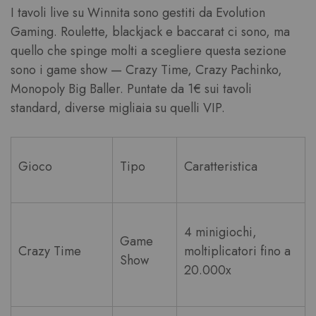
I tavoli live su Winnita sono gestiti da Evolution
Gaming. Roulette, blackjack e baccarat ci sono, ma
quello che spinge molti a scegliere questa sezione
sono i game show — Crazy Time, Crazy Pachinko,
Monopoly Big Baller. Puntate da 1€ sui tavoli
standard, diverse migliaia su quelli VIP.
Gioco
Tipo
Caratteristica
4 minigiochi,
Game
Crazy Time
moltiplicatori fino a
Show
20.000x