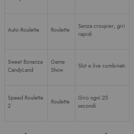
Senza croupier, giri
Auto-Roulette
Roulette
rapidi
Sweet Bonanza
Game
Slot e live combinati
CandyLand
Show
Speed Roulette
Giro ogni 25
Roulette
2
secondi