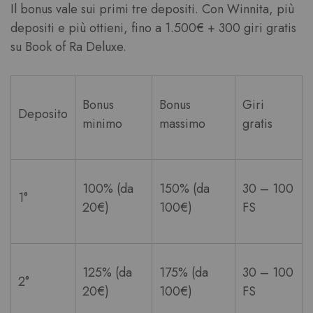
Il bonus vale sui primi tre depositi. Con Winnita, più
depositi e più ottieni, fino a 1.500€ + 300 giri gratis
su Book of Ra Deluxe.
Bonus
Bonus
Giri
Deposito
minimo
massimo
gratis
100% (da
150% (da
30 – 100
1°
20€)
100€)
FS
125% (da
175% (da
30 – 100
2°
20€)
100€)
FS