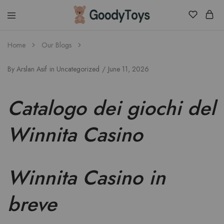
Children
Home
Our Blogs
Toys
Shop
By
Arslan Asif
in
Uncategorized
June 11, 2026
Catalogo dei giochi del
Winnita Casino
Winnita Casino in
breve