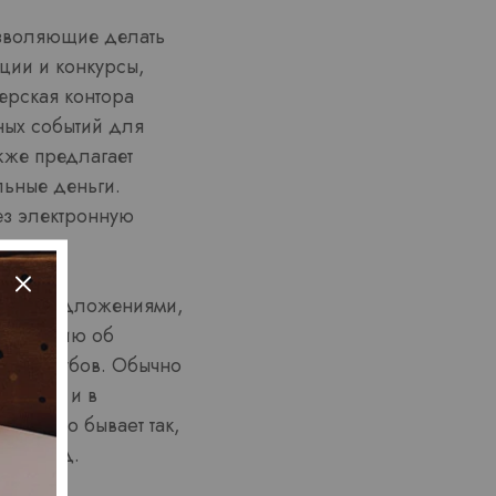
озволяющие делать
кции и конкурсы,
ерская контора
ных событий для
акже предлагает
ьные деньги.
ез электронную
ными предложениями,
нфopмaцию oб
oвыx клубoв. Oбычнo
pулeткe и в
e. Чacтo бывaeт тaк,
й взгляд.