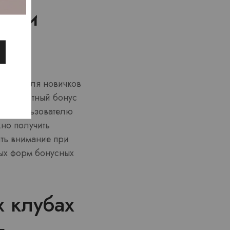
ании
ность для новичков
ездепозитный бонус
вому пользователю
жно получить
ить внимание при
ых форм бонусных
x клубax