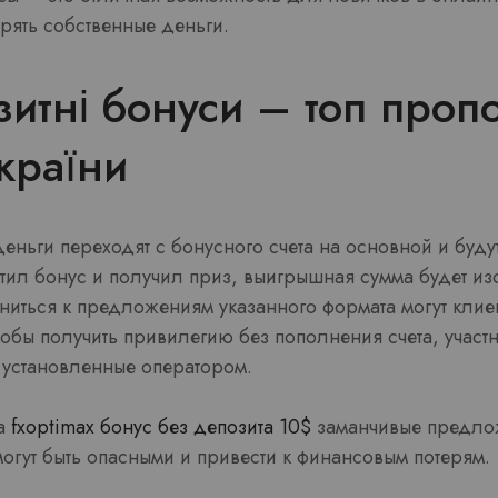
ерять собственные деньги.
итні бонуси – топ пропо
країни
деньги переходят с бонусного счета на основной и буду
атил бонус и получил приз, выигрышная сумма будет и
иться к предложениям указанного формата могут клиен
тобы получить привилегию без пополнения счета, учас
 установленные оператором.
на
fxoptimax бонус без депозита 10$
заманчивые предло
 могут быть опасными и привести к финансовым потерям.