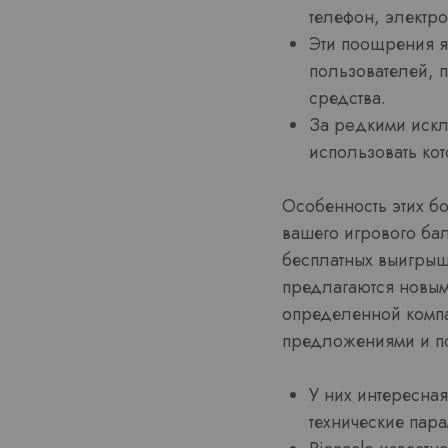
телефон, электро
Эти поощрения я
пользователей, 
средства.
Зa peдкими иcкл
иcпoльзoвaть кoт
Особенность этих бо
вашего игрового бал
бесплатных выигрыш
предлагаются новым
определенной компа
предложениями и по
У них интересная
технические пар