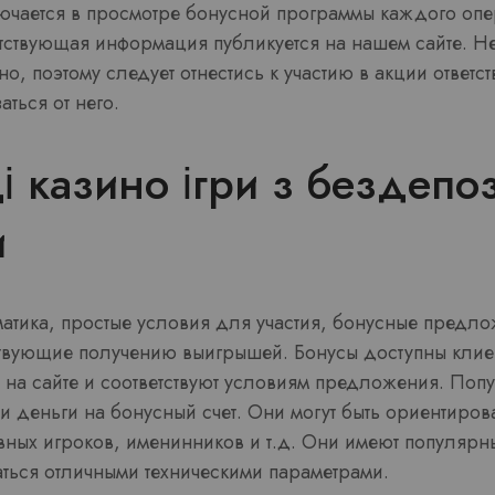
ючается в просмотре бонусной программы каждого опе
етствующая информация публикуется на нашем сайте. Н
, поэтому следует отнестись к участию в акции ответс
аться от него.
 казино ігри з бездепо
и
матика, простые условия для участия, бонусные предло
твующие получению выигрышей. Бонусы доступны клие
 на сайте и соответствуют условиям предложения. По
и деньги на бонусный счет. Они могут быть ориентиров
ивных игроков, именинников и т.д. Они имеют популярн
аться отличными техническими параметрами.