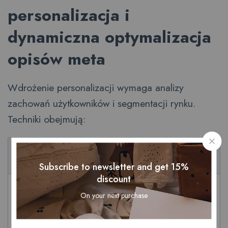
personalizacja i
dynamiczna optymalizacja
opisów meta
Wdrożenie personalizacji wymaga analizy
zachowań użytkowników i segmentacji rynku.
Techniki obejmują:
Technika
Opis i zastosowania
personalizacji
Subscribe to newsletter and get 15%
discount
Wykorzystanie narzędzi
On your next purchase
analitycznych (np. Google
Analytics, Hotjar) do
identyfikacji preferencji i