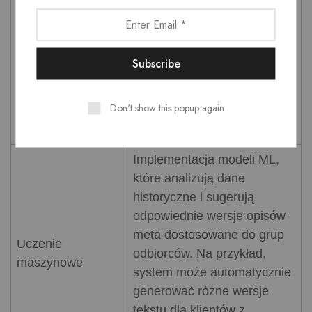
zachowań użytkowników. Na
Analiza
podstawie tego można
behawioralna
dynamicznie modyfikować
treści opisów, np.
podkreślając cechy
Don't show this popup again
najbardziej interesujące dla
danej grupy.
Implementacja modeli ML,
które analizują dane
historyczne i sugerują
odpowiednie wersje opisów
meta dostosowane do grup
Uczenie
odbiorców. Na przykład,
maszynowe
system może automatycznie
generować różne wersje
tekstu dla klientów z