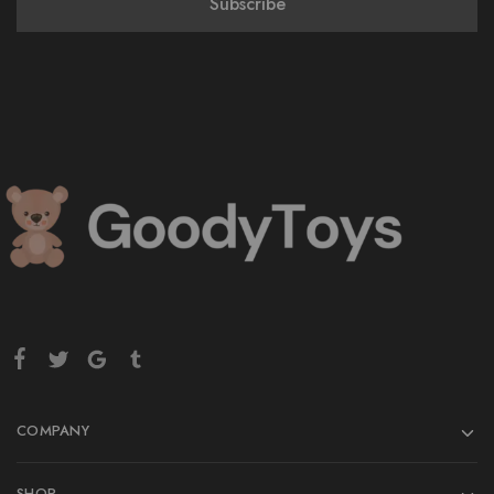
COMPANY
SHOP