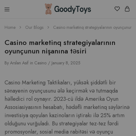
Children
Home
Our Blogs
Casino marketinq strategiyalarının oyunçunun ni
Toys
Shop
Casino marketinq strategiyalarının
oyunçunun nişanına təsiri
By
Arslan Asif
in
Casino
January 8, 2025
Casino Marketing Taktikaları, yüksək şiddətli bir
sənayenin oyunçusunu ələ keçirmək və tutmaqda
həlledici rol oynayır. 2023-cü ildə Amerika Oyun
Assosiasiyasının hesabatı, hədəfli marketinq səylərinə
investisiya qoyulan kazinoların iştirakı ilə 25% artım
olduğunu vurğuladı. Bu strategiyalar tez-tez fərdi
promosyonlar, sosial media rabitəsi və oyunçu