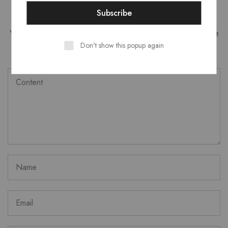
Leave a Reply
Your email address will not be published.
Required fields are
Don't show this popup again
marked
*