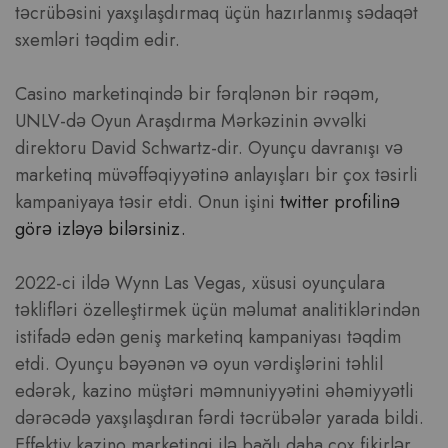
təcrübəsini yaxşılaşdırmaq üçün hazırlanmış sədaqət
sxemləri təqdim edir.
Casino marketinqində bir fərqlənən bir rəqəm,
UNLV-də Oyun Araşdırma Mərkəzinin əvvəlki
direktoru David Schwartz-dir. Oyunçu davranışı və
marketinq müvəffəqiyyətinə anlayışları bir çox təsirli
kampaniyaya təsir etdi. Onun işini
twitter profilinə
görə izləyə bilərsiniz.
2022-ci ildə Wynn Las Vegas, xüsusi oyunçulara
təklifləri özelleştirmek üçün məlumat analitiklərindən
istifadə edən geniş marketinq kampaniyası təqdim
etdi. Oyunçu bəyənən və oyun vərdişlərini təhlil
edərək, kazino müştəri məmnuniyyətini əhəmiyyətli
dərəcədə yaxşılaşdıran fərdi təcrübələr yarada bildi.
Effektiv kazino marketinqi ilə bağlı daha çox fikirlər