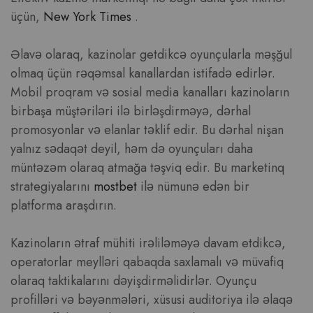
üçün,
New York Times
.
Əlavə olaraq, kazinolar getdikcə oyunçularla məşğul
olmaq üçün rəqəmsal kanallardan istifadə edirlər.
Mobil proqram və sosial media kanalları kazinoların
birbaşa müştəriləri ilə birləşdirməyə, dərhal
promosyonlar və elanlar təklif edir. Bu dərhal nişan
yalnız sədaqət deyil, həm də oyunçuları daha
müntəzəm olaraq atmağa təşviq edir. Bu marketinq
strategiyalarını
mostbet
ilə nümunə edən bir
platforma araşdırın.
Kazinoların ətraf mühiti irəliləməyə davam etdikcə,
operatorlar meylləri qabaqda saxlamalı və müvafiq
olaraq taktikalarını dəyişdirməlidirlər. Oyunçu
profilləri və bəyənmələri, xüsusi auditoriya ilə əlaqə