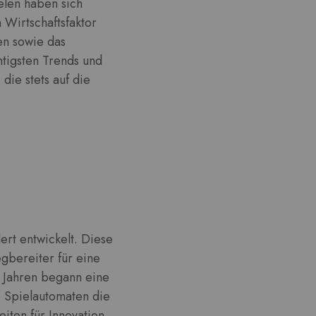
elen haben sich
Wirtschaftsfaktor
en sowie das
htigsten Trends und
die stets auf die
ert entwickelt. Diese
gbereiter für eine
r Jahren begann eine
e Spielautomaten die
iten für Innovation