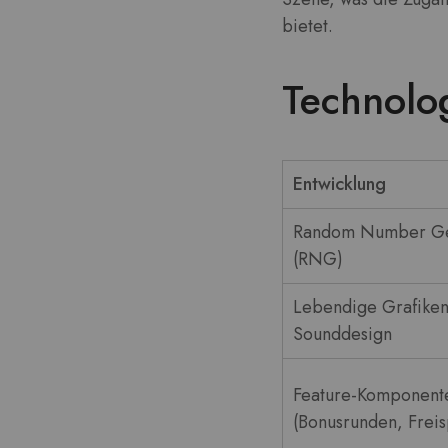
bietet.
Technolo
Entwicklung
Random Number Ge
(RNG)
Lebendige Grafike
Sounddesign
Feature-Komponent
(Bonusrunden, Freis