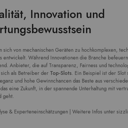
alität, Innovation und
rtungsbewusstsein
n sich von mechanischen Geräten zu hochkomplexen, tec
s entwickelt. Während Innovationen die Branche befeuern,
end. Anbieter, die auf Transparenz, Fairness und technolo
 sich als Betreiber der
Top-Slots
. Ein Beispiel ist der Slot
leganz und hohe Gewinnchancen das Beste aus verschiede
 das eine Zukunft, in der spannende Unterhaltung mit vert
 geht.
se & Experteneinschätzungen | Weitere Infos unter sizzli