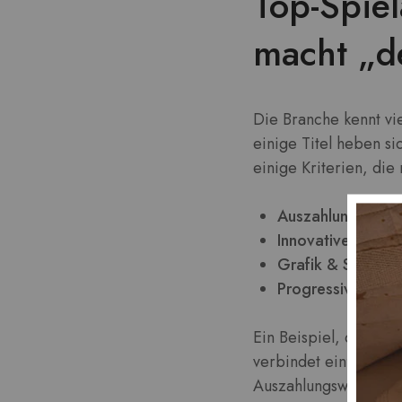
Top-Spie
macht „de
Die Branche kennt vi
einige Titel heben si
einige Kriterien, di
Auszahlungsquote
Innovative Mecha
Grafik & Sound
: 
Progressive Jack
Ein Beispiel, das häuf
verbindet einfache, 
Auszahlungswahrschei