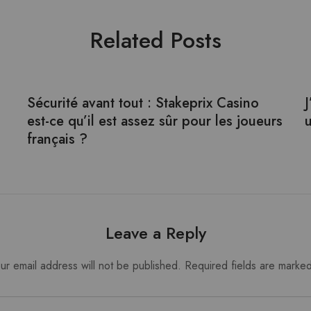
Related Posts
Sécurité avant tout : Stakeprix Casino
J
est-ce qu’il est assez sûr pour les joueurs
français ?
Leave a Reply
ur email address will not be published.
Required fields are marke