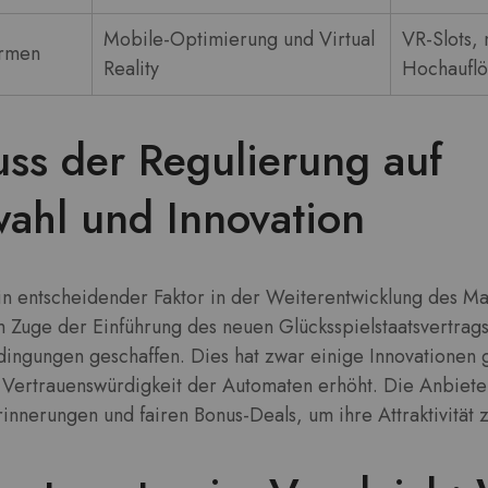
Mobile-Optimierung und Virtual
VR-Slots, 
ormen
Reality
Hochauflö
uss der Regulierung auf
wahl und Innovation
ein entscheidender Faktor in der Weiterentwicklung des Ma
 Zuge der Einführung des neuen Glücksspielstaatsvertrag
ngungen geschaffen. Dies hat zwar einige Innovationen 
e Vertrauenswürdigkeit der Automaten erhöht. Die Anbiete
innerungen und fairen Bonus-Deals, um ihre Attraktivität z