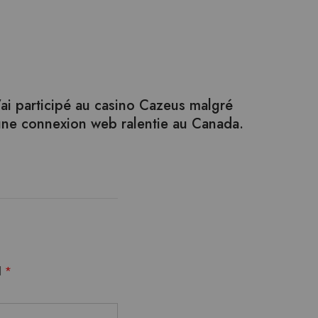
’ai participé au casino Cazeus malgré
une connexion web ralentie au Canada.
d
*