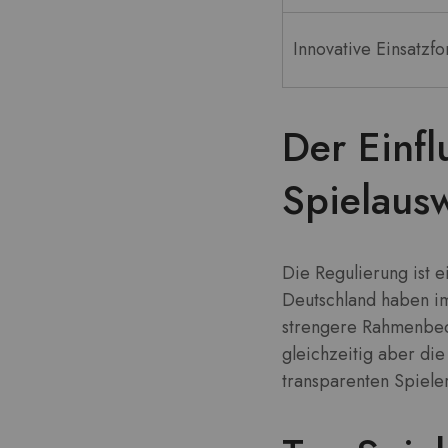
Innovative Einsatzf
Der Einfl
Spielaus
Die Regulierung ist 
Deutschland haben im
strengere Rahmenbedi
gleichzeitig aber di
transparenten Spieler