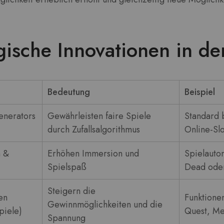
gische Innovationen in de
Bedeutung
Beispiel
nerators
Gewährleisten faire Spiele
Standard b
durch Zufallsalgorithmus
Online-Slo
n &
Erhöhen Immersion und
Spielauto
Spielspaß
Dead oder
Steigern die
en
Funktione
Gewinnmöglichkeiten und die
piele)
Quest, M
Spannung