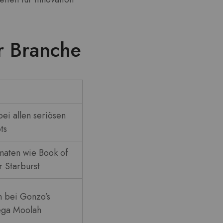
r Branche
ei allen seriösen
ts
maten wie Book of
 Starburst
n bei Gonzo’s
ega Moolah