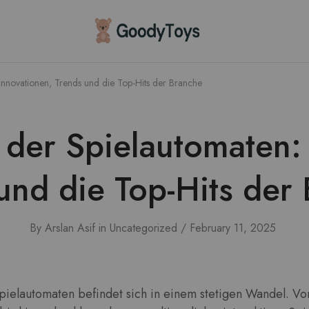
Children
Toys
Shop
 Innovationen, Trends und die Top-Hits der Branche
 der Spielautomaten:
und die Top-Hits der
By
Arslan Asif
in
Uncategorized
February 11, 2025
pielautomaten befindet sich in einem stetigen Wandel. Vo