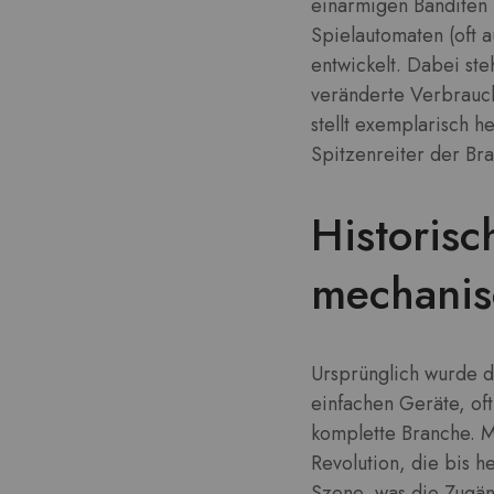
einarmigen Banditen 
Spielautomaten (oft a
entwickelt. Dabei st
veränderte Verbrauch
stellt exemplarisch h
Spitzenreiter der Br
Historis
mechanis
Ursprünglich wurde d
einfachen Geräte, of
komplette Branche. M
Revolution, die bis h
Szene, was die Zugäng