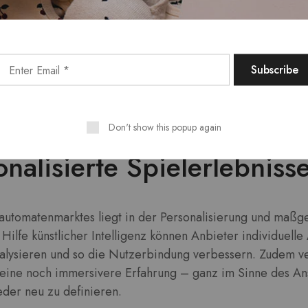
zeitlosen Favoriten für viele Spieler und Branchenexperte
lechthin steht synonym für Spielautomaten, die im Allgem
chanik und Gewinnchancen überzeugen. Die Plattform biet
liebtesten Slots und ihre Besonderheiten.
erspektiven: Künstliche I
Don't show this popup again
nalisierte Spielerlebniss
lautomatenmarktes liegt in der Personalisierung und maßg
 Hilfe künstlicher Intelligenz können Anbieter individuel
nalysieren und so die Nutzerbindung verbessern. Zudem ve
eine noch immersivere Erfahrung – ganz im Sinne des A
der neu zu definieren.