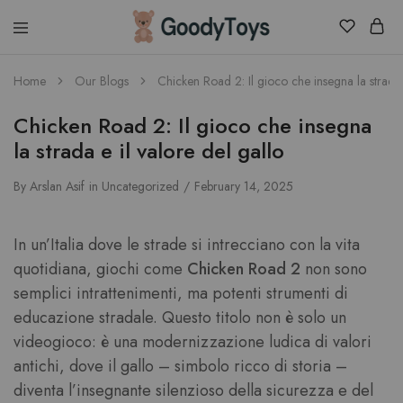
Children
Home
Our Blogs
Chicken Road 2: Il gioco che insegna la strada 
Toys
Shop
Chicken Road 2: Il gioco che insegna
la strada e il valore del gallo
By
Arslan Asif
in
Uncategorized
February 14, 2025
In un’Italia dove le strade si intrecciano con la vita
quotidiana, giochi come
Chicken Road 2
non sono
semplici intrattenimenti, ma potenti strumenti di
educazione stradale. Questo titolo non è solo un
videogioco: è una modernizzazione ludica di valori
antichi, dove il gallo – simbolo ricco di storia –
diventa l’insegnante silenzioso della sicurezza e del