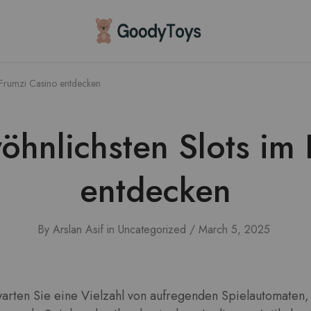
Children
Toys
Shop
 Frumzi Casino entdecken
hnlichsten Slots im
entdecken
By
Arslan Asif
in
Uncategorized
March 5, 2025
arten Sie eine Vielzahl von aufregenden Spielautomaten, 