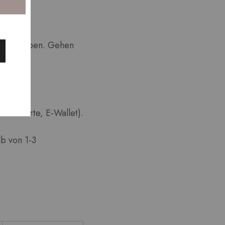
ise abheben. Gehen
editkarte, E-Wallet).
lb von 1-3