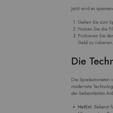
Jetzt wird es spannen
Gehen Sie zum Sp
Nutzen Sie die Fi
Probieren Sie de
Geld zu riskieren.
Die Techn
Die Spielautomaten i
modernste Technologi
der bekanntesten Anb
NetEnt
: Bekannt 