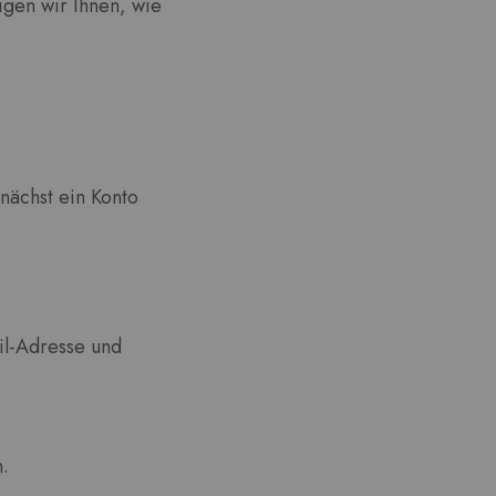
gen wir Ihnen, wie
nächst ein Konto
il-Adresse und
n.