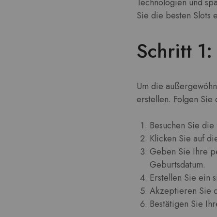
Technologien und spa
Sie die besten Slots 
Schritt 1
Um die außergewöhnli
erstellen. Folgen Sie 
Besuchen Sie die
Klicken Sie auf di
Geben Sie Ihre pe
Geburtsdatum.
Erstellen Sie ein 
Akzeptieren Sie 
Bestätigen Sie Ih