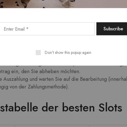
: Auszahlung
Gewinne erzielt haben, möchten Sie diese möglicherwe
:
 Ihr Konto ein.
Don't show this popup again
sse“ und wählen Sie „Auszahlung“.
evorzugte Zahlungsmethode aus (z.B. Banküberweisung, Kr
trag ein, den Sie abheben möchten.
re Auszahlung und warten Sie auf die Bearbeitung (innerha
gig von der Zahlungsmethode).
stabelle der besten Slots