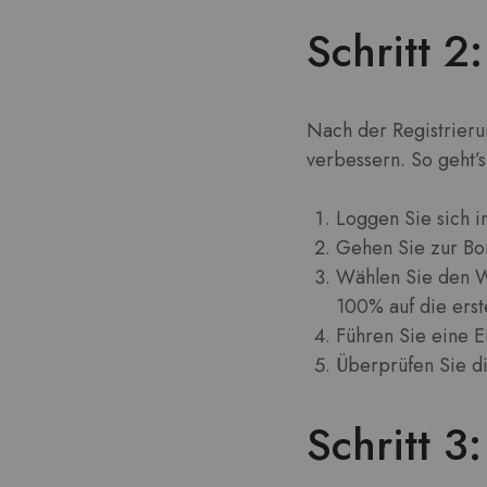
Schritt 
Nach der Registrierun
verbessern. So geht’s
Loggen Sie sich in
Gehen Sie zur Bo
Wählen Sie den Wi
100% auf die erst
Führen Sie eine E
Überprüfen Sie d
Schritt 3