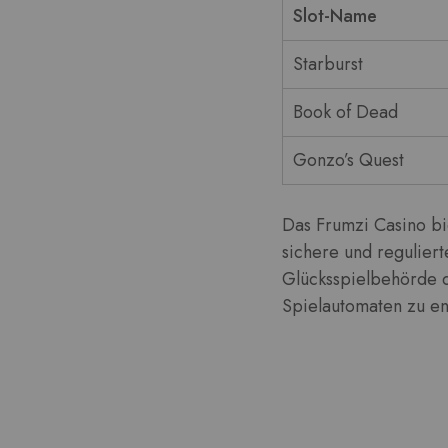
Slot-Name
Starburst
Book of Dead
Gonzo’s Quest
Das Frumzi Casino bi
sichere und regulie
Glücksspielbehörde d
Spielautomaten zu e