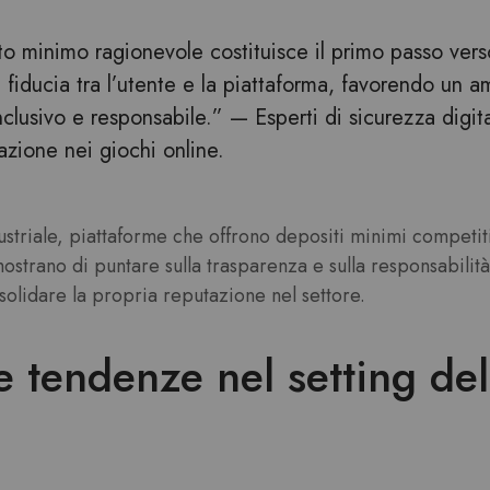
o minimo ragionevole costituisce il primo passo ver
i fiducia tra l’utente e la piattaforma, favorendo un a
nclusivo e responsabile.” — Esperti di sicurezza digit
zione nei giochi online.
dustriale, piattaforme che offrono depositi minimi competi
mostrano di puntare sulla trasparenza e sulla responsabilità
olidare la propria reputazione nel settore.
 e tendenze nel setting de