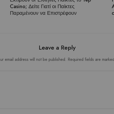
Casino; Δείτε Γιατί οι Παίκτες
Παραμένουν να Επιστρέφουν
Leave a Reply
ur email address will not be published.
Required fields are marke