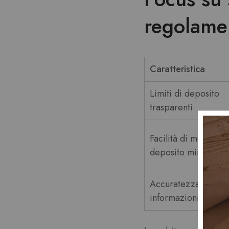
regolame
Caratteristica
Limiti di deposito
trasparenti
Facilità di modifica 
deposito minimo
Accuratezza delle
informazioni