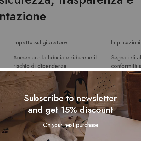
ntazione
Impatto sul giocatore
Implicazioni
Aumentano la fiducia e riducono il
Segnali di af
rischio di dipendenza
conformità a
Favoriscono l’esperienza
del
Indicatore di
personalizzata e il controllo
attenzione a
Subscribe to newsletter
finanziario
and get 15% discount
Profonda cu
Favorisce decisioni informate
e responsabi
On your next purchase