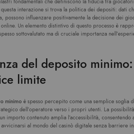
astri fondamentali che definiscono la fiducia tra giocatori
 questa interazione si trova la politica dei depositi: dati ch
, possono influenzare positivamente la decisione dei gioca
 online. Un elemento distintivo di questo processo è rapp
 spesso sottovalutato ma di cruciale importanza nell’esper
nza del deposito minimo:
ce limite
to minimo
è spesso percepito come una semplice soglia di 
trategico dell’operatore verso i propri utenti. La possibilità
 un importo contenuto amplia l’accessibilità, consentendo 
 avvicinarsi al mondo del casinò digitale senza barriere inu