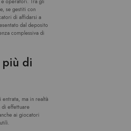
 e operatori. Tra gli
e, se gestiti con
tori di affidarsi a
resentato dal
deposito
ienza complessiva di
 più di
entrata, ma in realtà
 di effettuare
anche ai giocatori
tili.