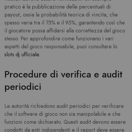
pratico è la pubblicazione delle percentuali di
payout, ossia la probabilità teorica di vincita, che
spesso varia tra il 75% e il 95%, garantendo così che
il giocatore possa affidarsi alla correttezza del gioco
stesso. Per approfondire come funzionano i vari
aspetti del gioco responsabile, puoi consultare lo
slots dj ufficiale
.
Procedure di verifica e audit
periodici
Le autorità richiedono audit periodici per verificare
che il software di gioco non sia manipolabile e che
funzioni come dichiarato. Questi audit devono essere
condotti da enti indipendenti e il report deve essere