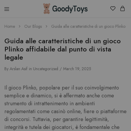
Children
Home
Our Blogs
Guida alle caratteristiche di un gioco Plinko aff
Toys
Shop
Guida alle caratteristiche di un gioco
Plinko affidabile dal punto di vista
legale
By
Arslan Asif
in
Uncategorized
March 19, 2025
Il gioco Plinko, popolare per il suo coinvolgimento
semplice e dinamico, si è affermato anche come
strumento di intrattenimento in ambienti
regolamentati come casinò online, fiere o piattaforme
di concorsi. Tuttavia, per garantire legittimità,
integrità e tutela dei giocatori, è fondamentale che