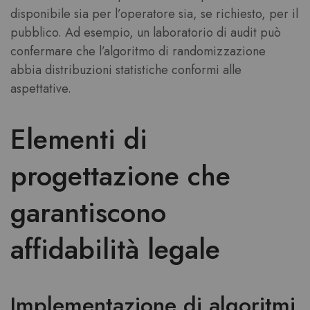
disponibile sia per l’operatore sia, se richiesto, per il
pubblico. Ad esempio, un laboratorio di audit può
confermare che l’algoritmo di randomizzazione
abbia distribuzioni statistiche conformi alle
aspettative.
Elementi di
progettazione che
garantiscono
affidabilità legale
Implementazione di algoritmi