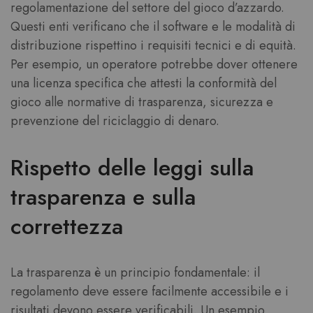
regolamentazione del settore del gioco d’azzardo.
Questi enti verificano che il software e le modalità di
distribuzione rispettino i requisiti tecnici e di equità.
Per esempio, un operatore potrebbe dover ottenere
una licenza specifica che attesti la conformità del
gioco alle normative di trasparenza, sicurezza e
prevenzione del riciclaggio di denaro.
Rispetto delle leggi sulla
trasparenza e sulla
correttezza
La trasparenza è un principio fondamentale: il
regolamento deve essere facilmente accessibile e i
risultati devono essere verificabili. Un esempio