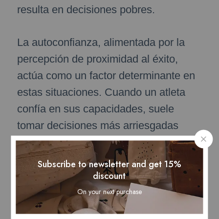
resulta en decisiones pobres.
La autoconfianza, alimentada por la
percepción de proximidad al éxito,
actúa como un factor determinante en
estas situaciones. Cuando un atleta
confía en sus capacidades, suele
tomar decisiones más arriesgadas
pero calculadas, lo que en muchos
casos puede ser la diferencia entre
Subscribe to newsletter and get 15%
ganar o perder. La clave está en
discount
mantener un equilibrio entre la
On your next purchase
autoconfianza y la evaluación realista