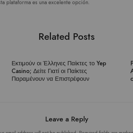
sta plataforma es una excelente opción.
Related Posts
Εκτιμούν οι Έλληνες Παίκτες το Yep
Casino; Δείτε Γιατί οι Παίκτες
Παραμένουν να Επιστρέφουν
Leave a Reply
ur email address will not be published.
Required fields are marke