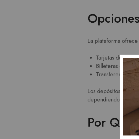
Opciones
La plataforma ofrece
Tarjetas de crédit
Billeteras electrón
Transferencias ba
Los depósitos son ins
dependiendo del méto
Por Qué 