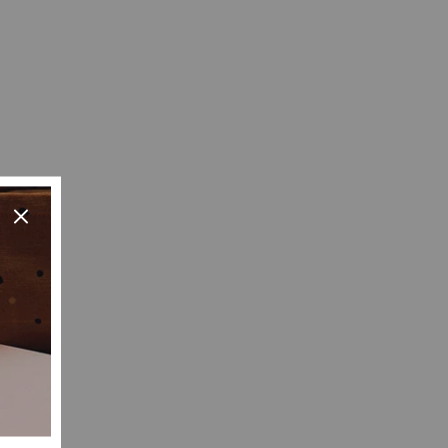
:
 5 días,