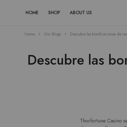
HOME
SHOP
ABOUT US
Home
Our Blogs
Descubre las bonificaciones de re
Descubre las bon
Thorfortune Casino s