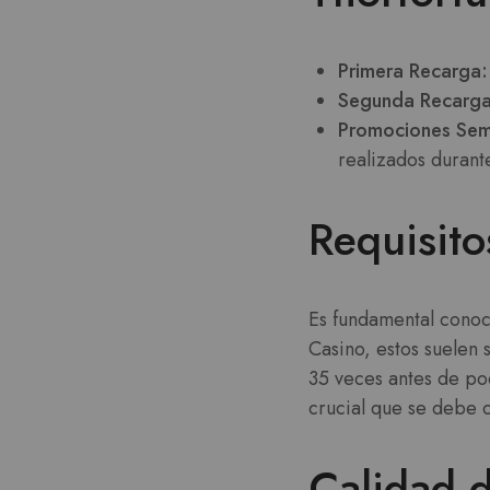
Primera Recarga:
Segunda Recarga
Promociones Sem
realizados durante
Requisit
Es fundamental conoce
Casino, estos suelen
35 veces antes de po
crucial que se debe c
Calidad d