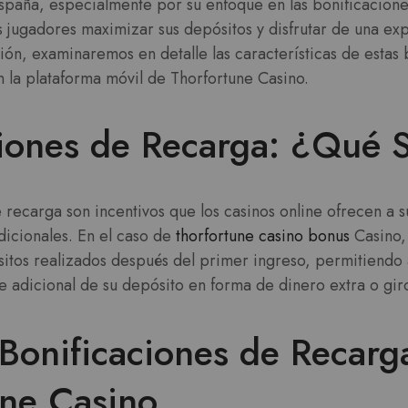
España, especialmente por su enfoque en las bonificacione
s jugadores maximizar sus depósitos y disfrutar de una ex
ión, examinaremos en detalle las características de estas 
 la plataforma móvil de Thorfortune Casino.
ciones de Recarga: ¿Qué 
 recarga son incentivos que los casinos online ofrecen a 
dicionales. En el caso de
thorfortune casino bonus
Casino, 
sitos realizados después del primer ingreso, permitiendo 
 adicional de su depósito en forma de dinero extra o giro
Bonificaciones de Recarg
une Casino