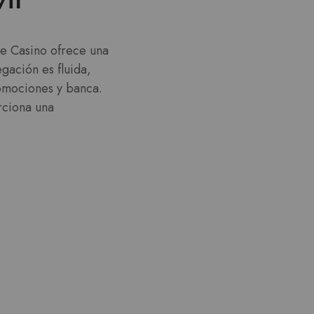
ne Casino ofrece una
egación es fluida,
romociones y banca.
orciona una