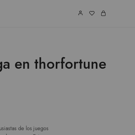
ga en thorfortune
siastas de los juegos