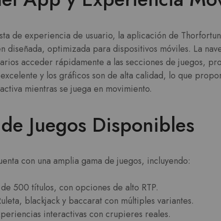
sta de experiencia de usuario, la aplicación de Thorfortu
bien diseñada, optimizada para dispositivos móviles. La nav
uarios acceder rápidamente a las secciones de juegos, p
s excelente y los gráficos son de alta calidad, lo que prop
ractiva mientras se juega en movimiento.
 de Juegos Disponibles
uenta con una amplia gama de juegos, incluyendo:
de 500 títulos, con opciones de alto RTP.
leta, blackjack y baccarat con múltiples variantes.
periencias interactivas con crupieres reales.