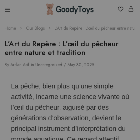
Children
Home
Our Blogs
L’Art du Repère : L’œil du pêcheur entre nature e
Toys
Shop
L’Art du Repère : L’œil du pêcheur
entre nature et tradition
By
Arslan Asif
in
Uncategorized
May 30, 2025
La pêche, bien plus qu’une simple
activité, incarne une science vivante où
l’œil du pêcheur, aiguisé par des
générations d’observation, devient le
principal instrument d’interprétation du
monde aquatique. Ce regard attentif