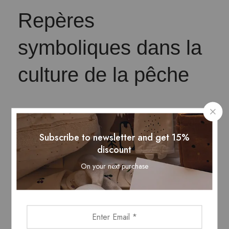
Repères
symboliques dans la
culture de la pêche
Au-delà du seul aspect technique, la
pêche s’inscrit dans un univers
Subscribe to newsletter and get 15%
symbolique riche. Les lieux de pêche
discount
deviennent des repères historiques,
On your next purchase
parfois sacrés, où se mêlent mythe et
mémoire communautaire. En France,
certaines rivières ou lacs portent des