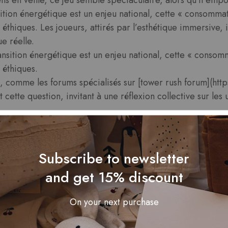
sition énergétique est un enjeu national, cette « consommat
 éthiques. Les joueurs, attirés par l’esthétique immersive,
e réelle.
ransition énergétique est un enjeu national, cette « consom
 éthiques.
es, comme les forums spécialisés sur [tower rush forum](htt
 cette question, invitant à une réflexion collective sur le
h : entre mythe du temps
Subscribe to newsletter
umérique française
and get 15% discount
On your next purchase
 temporalité fragmentée : niveaux qui sautent, combos rap