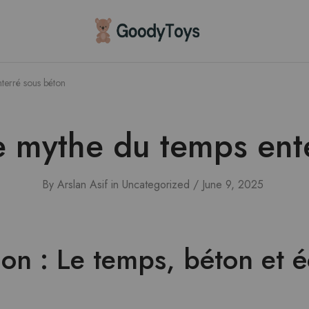
Children
Toys
Shop
terré sous béton
e mythe du temps ent
By
Arslan Asif
in
Uncategorized
June 9, 2025
ion : Le temps, béton et 