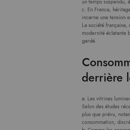
un temps suspendu, à l
c. En France, héritag
incarne une tension 
La société française,
modernité éclatante b
gardé.
Consommat
derrière l
a. Les vitrines lumi
Selon des études ré
plus que prévu, nota
consommation, discrèt
b. Comme les appareil