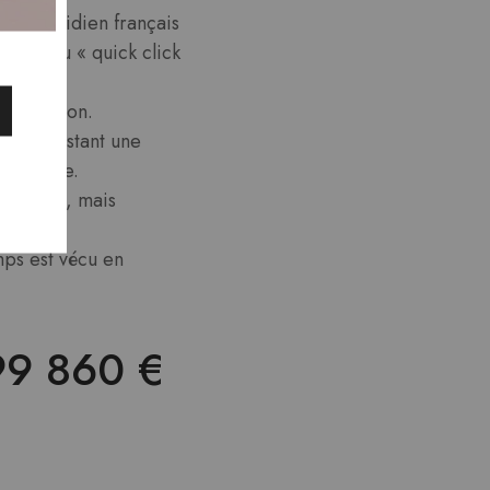
du quotidien français
lture du « quick click
distraction.
 flot constant une
on claire.
e compte, mais
mps est vécu en
99 860 €