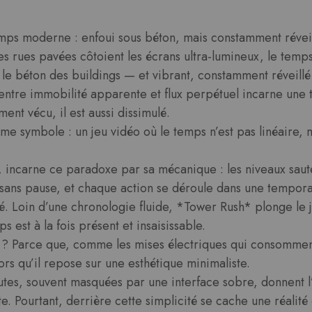
mps moderne : enfoui sous béton, mais constamment réveill
s rues pavées côtoient les écrans ultra-lumineux, le temps
e béton des buildings — et vibrant, constamment réveillé 
entre immobilité apparente et flux perpétuel incarne une 
ent vécu, il est aussi dissimulé.
e symbole : un jeu vidéo où le temps n’est pas linéaire, 
, incarne ce paradoxe par sa mécanique : les niveaux saut
sans pause, et chaque action se déroule dans une tempora
é. Loin d’une chronologie fluide, *Tower Rush* plonge le 
 est à la fois présent et insaisissable.
 ? Parce que, comme les mises électriques qui consomment
s qu’il repose sur une esthétique minimaliste.
es, souvent masquées par une interface sobre, donnent l’
. Pourtant, derrière cette simplicité se cache une réalité