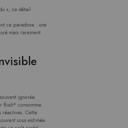
u », ce détail
ent ce paradoxe : une
pturé mais rarement
nvisible
souvent ignorée.
wer Rush* consomme
 réactives. Cette
souvent sous-estimée.
rte un coût caché.