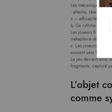
Les mécaniques de *T
: attente, réaction r
» — efficacité et dis
b. Ce rythme rappelle 
Les joueurs français,
métaphore de la press
c. Les joueurs franç
souvent sans fin — un
Le jeu devient ainsi 
fragments, capturé p
L’objet 
comme s