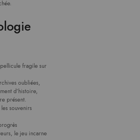
chée.
ologie
ellicule fragile sur
archives oubliées,
ment d’histoire,
re présent.
 les souvenirs
 progrès
urs, le jeu incarne