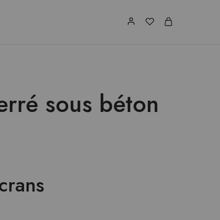
erré sous béton
écrans