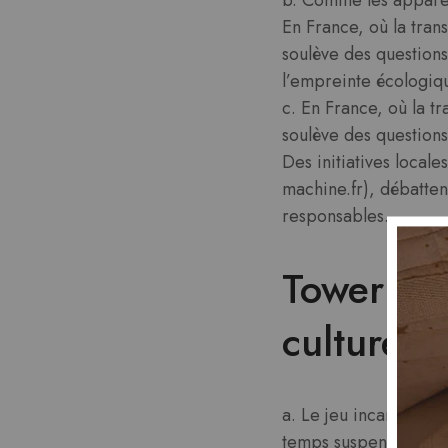
En France, où la tran
soulève des questions
l’empreinte écologiqu
c. En France, où la t
soulève des questions
Des initiatives local
machine.fr), débattent
responsables.
Tower Rus
culture n
a. Le jeu incarne une
temps suspendu.