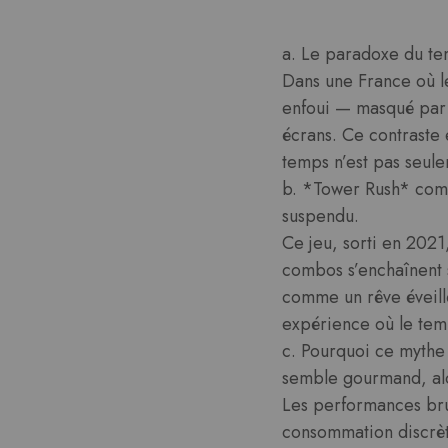
a. Le paradoxe du te
Dans une France où le
enfoui — masqué par l
écrans. Ce contraste 
temps n’est pas seulem
b. *Tower Rush* comm
suspendu.
Ce jeu, sorti en 2021
combos s’enchaînent 
comme un rêve éveill
expérience où le temps
c. Pourquoi ce mythe
semble gourmand, alor
Les performances brut
consommation discrète