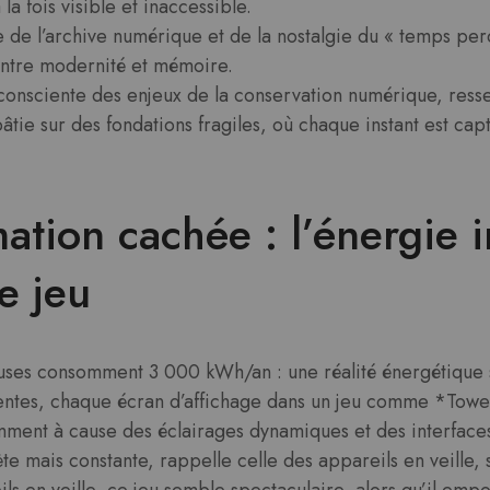
a fois visible et inaccessible.
e de l’archive numérique et de la nostalgie du « temps perd
entre modernité et mémoire.
 consciente des enjeux de la conservation numérique, ress
âtie sur des fondations fragiles, où chaque instant est ca
ion cachée : l’énergie i
e jeu
neuses consomment 3 000 kWh/an : une réalité énergétique 
centes, chaque écran d’affichage dans un jeu comme *To
mment à cause des éclairages dynamiques et des interfaces
e mais constante, rappelle celle des appareils en veille, 
s en veille, ce jeu semble spectaculaire, alors qu’il empo