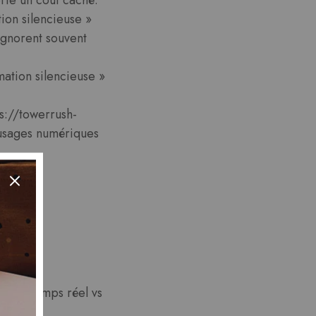
ion silencieuse »
 ignorent souvent
mation silencieuse »
ps://towerrush-
s usages numériques
 et
ides, temps réel vs