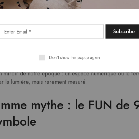
ower Rush* reflètent une fragmentation du temps proche 
apide, avancement en bursts. Ce rythme s’inscrit dans une cu
traction — où chaque seconde compte, souvent sans fin.
la culture du « quick click » française, entre efficacité et 
 habitués à des interactions rapides, reconnaissent dans ce
ion moderne : on avance vite, mais souvent sans destinati
ais y reconnaissent une quête moderne, où chaque second
Don't show this popup again
 écho au sentiment d’accélération sociale.
un miroir de notre époque : un espace numérique où le te
ar la lumière, mais rarement mesuré.
comme mythe : le FUN de 
ymbole