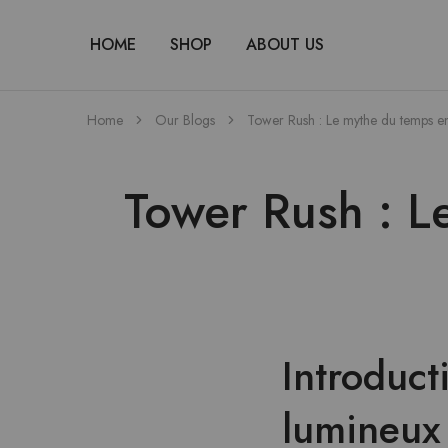
HOME
SHOP
ABOUT US
Home
Our Blogs
Tower Rush : Le mythe du temps en
Tower Rush : L
Introduct
lumineux