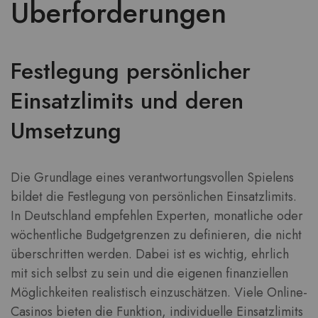
Überforderungen
Festlegung persönlicher
Einsatzlimits und deren
Umsetzung
Die Grundlage eines verantwortungsvollen Spielens
bildet die Festlegung von persönlichen Einsatzlimits.
In Deutschland empfehlen Experten, monatliche oder
wöchentliche Budgetgrenzen zu definieren, die nicht
überschritten werden. Dabei ist es wichtig, ehrlich
mit sich selbst zu sein und die eigenen finanziellen
Möglichkeiten realistisch einzuschätzen. Viele Online-
Casinos bieten die Funktion, individuelle Einsatzlimits