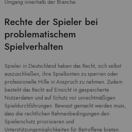
Umgang innerhalb der Branche.
Rechte der Spieler bei
problematischem
Spielverhalten
Spieler in Deutschland haben das Recht, sich selbst
auszuschließen, ihre Spielkonten zu sperren oder
professionelle Hilfe in Anspruch zu nehmen. Zudem
besteht das Recht auf Einsicht in gespeicherte
Nutzerdaten und auf Schutz vor unrechtmäßigen
Spieldurchführungen. Bewusst gemacht werden muss,
dass die rechtlichen Rahmenbedingungen den
Spielerschutz priorisieren und
Unterstützungsmöglichkeiten für Betroffene bieten.