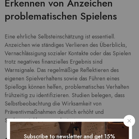
Erkennen von Anzeichen
problematischen Spielens
Eine ehrliche Selbsteinschätzung ist essentiell.
Anzeichen wie ständiges Verlieren des Überblicks,
Vernachlässigung sozialer Kontakte oder das Spielen
trotz negatives finanzielles Ergebnis sind
Warnsignale. Das regelmäßige Reflektieren des
eigenen Spielverhaltens sowie das Führen eines
Spiellogs können helfen, problematisches Verhalten
frühzeitig zu identifizieren. Studien belegen, dass
Selbstbeobachtung die Wirksamkeit von
Präventivmaßnahmen deutlich erhöht und
Suchtentwicklungen reduziert.
Subscribe to newsletter and get 15%