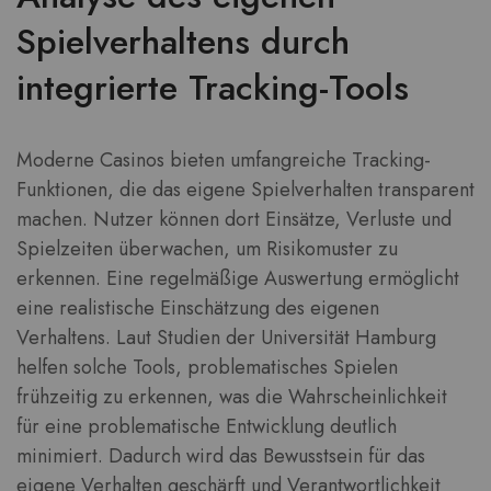
Spielverhaltens durch
integrierte Tracking-Tools
Moderne Casinos bieten umfangreiche Tracking-
Funktionen, die das eigene Spielverhalten transparent
machen. Nutzer können dort Einsätze, Verluste und
Spielzeiten überwachen, um Risikomuster zu
erkennen. Eine regelmäßige Auswertung ermöglicht
eine realistische Einschätzung des eigenen
Verhaltens. Laut Studien der Universität Hamburg
helfen solche Tools, problematisches Spielen
frühzeitig zu erkennen, was die Wahrscheinlichkeit
für eine problematische Entwicklung deutlich
minimiert. Dadurch wird das Bewusstsein für das
eigene Verhalten geschärft und Verantwortlichkeit