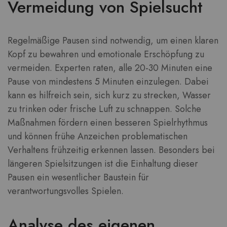
Vermeidung von Spielsucht
Regelmäßige Pausen sind notwendig, um einen klaren
Kopf zu bewahren und emotionale Erschöpfung zu
vermeiden. Experten raten, alle 20-30 Minuten eine
Pause von mindestens 5 Minuten einzulegen. Dabei
kann es hilfreich sein, sich kurz zu strecken, Wasser
zu trinken oder frische Luft zu schnappen. Solche
Maßnahmen fördern einen besseren Spielrhythmus
und können frühe Anzeichen problematischen
Verhaltens frühzeitig erkennen lassen. Besonders bei
längeren Spielsitzungen ist die Einhaltung dieser
Pausen ein wesentlicher Baustein für
verantwortungsvolles Spielen.
Analyse des eigenen