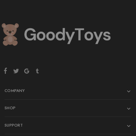
COMPANY
SHOP
SUPPORT