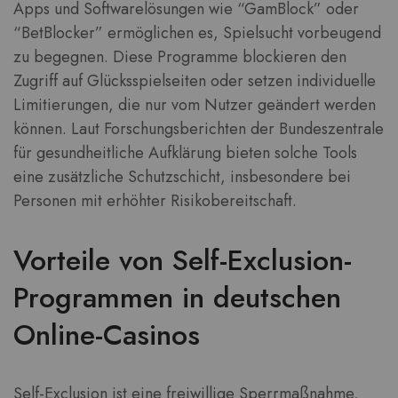
Apps und Softwarelösungen wie “GamBlock” oder
“BetBlocker” ermöglichen es, Spielsucht vorbeugend
zu begegnen. Diese Programme blockieren den
Zugriff auf Glücksspielseiten oder setzen individuelle
Limitierungen, die nur vom Nutzer geändert werden
können. Laut Forschungsberichten der Bundeszentrale
für gesundheitliche Aufklärung bieten solche Tools
eine zusätzliche Schutzschicht, insbesondere bei
Personen mit erhöhter Risikobereitschaft.
Vorteile von Self-Exclusion-
Programmen in deutschen
Online-Casinos
Self-Exclusion ist eine freiwillige Sperrmaßnahme,