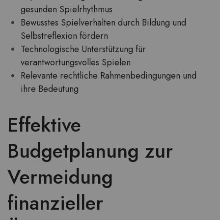
gesunden Spielrhythmus
Bewusstes Spielverhalten durch Bildung und
Selbstreflexion fördern
Technologische Unterstützung für
verantwortungsvolles Spielen
Relevante rechtliche Rahmenbedingungen und
ihre Bedeutung
Effektive
Budgetplanung zur
Vermeidung
finanzieller