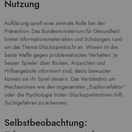
Nutzung
Aufklärung spielt eine zentrale Rolle bei der
Prävention. Das Bundesministerium für Gesundheit
bietet Informationsmaterialien und Schulungen rund
um das Thema Glücksspielsucht an. Wissen ist die
beste Waffe gegen problematisches Verhalten: Je
besser Spieler über Risiken, Anzeichen und
Hilfsangebote informiert sind, desto bewusster
können sie ihr Spiel steuern. Das Verständnis um
Mechanismen wie den sogenannten „Euphoriefaktor“
oder die Psychologie hinter Glücksspielmotiven hilft,
Suchtgefahren zu erkennen.
Selbstbeobachtung: