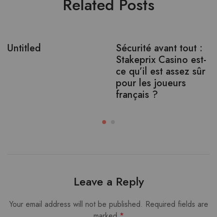
Related Posts
Untitled
Sécurité avant tout :
Stakeprix Casino est-
ce qu’il est assez sûr
pour les joueurs
français ?
Leave a Reply
Your email address will not be published.
Required fields are
marked
*