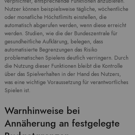
verpflichtet, entsprechende Funktionen anzubieten.
Nutzer können beispielsweise tägliche, wöchentliche
oder monatliche Höchstlimits einstellen, die
automatisch abgerufen werden, wenn diese erreicht
werden. Studien, wie die der Bundeszentrale für
gesundheitliche Aufklärung, belegen, dass
automatisierte Begrenzungen das Risiko
problematischen Spielens deutlich verringern. Durch
die Nutzung dieser Funktionen bleibt die Kontrolle
über das Spielverhalten in der Hand des Nutzers,
was eine wichtige Voraussetzung für verantwortliches
Spielen ist.
Warnhinweise bei
Annäherung an festgelegte