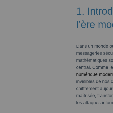
1. Intro
l’ère m
Dans un monde où
messageries sécur
mathématiques sol
central. Comme le 
numérique moder
invisibles de nos
chiffrement aujourd
maîtrisée, transf
les attaques infor