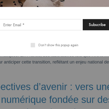
ctement la sécurité des courants cryptographiques actue
 temps polynomial des nombres de plusieurs centaines de
si la base même de RSA et de l’ECC. Face à cette men
e s’engage pour identifier des primaires résistants à la 
les courbes hyperelliptiques ou les schémas basés sur 
tography). Par ailleurs, l’article
Comment les nombres pr
ique moderne
insiste sur l’urgence d’intégrer ces nouve
Don't show this popup again
tures hybrides post-quantiques, combinant techniques cla
matiques. En France, des laboratoires tels que l’INRIA
r anticiper cette transition, reflétant un enjeu national 
ectives d’avenir : vers un
é numérique fondée sur de