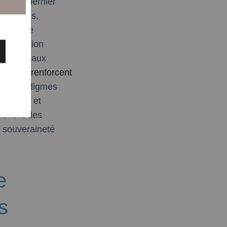
ls. Ce dernier
 chiffres,
ace, une
computation
les réseaux
emiers renforcent
aux paradigmes
ssiques et
 mènent des
de souveraineté
e
s