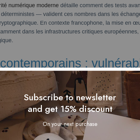
urité numérique moderne
détaille comment des tests avan
t déterministes — valident ces nombres dans les échange
 cryptographique. En contexte francophone, la mise en œu
amment dans les infrastructures critiques européennes, 
gique.
 contemporains : vulnérabi
des approches basées sur
é
Subscribe to newsletter
and get 15% discount
On your next purchase
tesse prouvée, les méthodes fondées sur les nombres pr
. L’avènement de l’informatique quantique, notamment vi