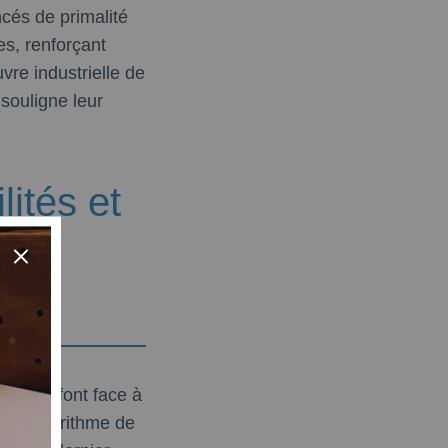
cés de primalité
s, renforçant
vre industrielle de
souligne leur
lités et
 la
emiers font face à
a l’algorithme de