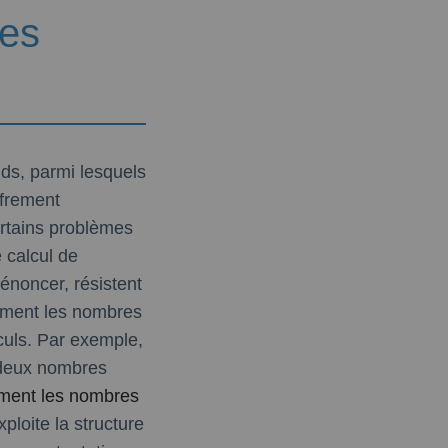
des
ds, parmi lesquels
ffrement
ertains problèmes
 calcul de
 énoncer, résistent
sément les nombres
culs. Par exemple,
 deux nombres
ent les nombres
ploite la structure