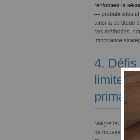
renforcent la séc
— probabilistes e
ainsi la certitude
ces méthodes, not
importance straté
4. Défis
limites 
primalit
Malgré leur robus
de nouveaux défis