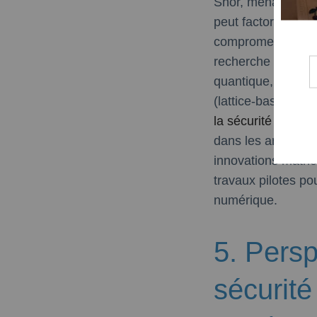
Shor, menace dire
peut factoriser en
compromettant ain
recherche intensiv
quantique, comme 
(lattice-based cryp
la sécurité numér
dans les architec
innovations mathé
travaux pilotes pou
numérique.
5. Persp
sécurit