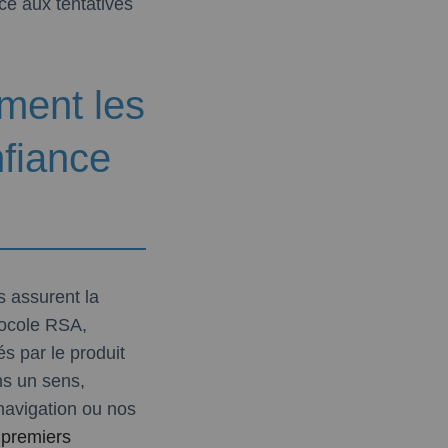
ce aux tentatives
mment les
fiance
 assurent la
tocole RSA,
és par le produit
ns un sens,
navigation ou nos
premiers