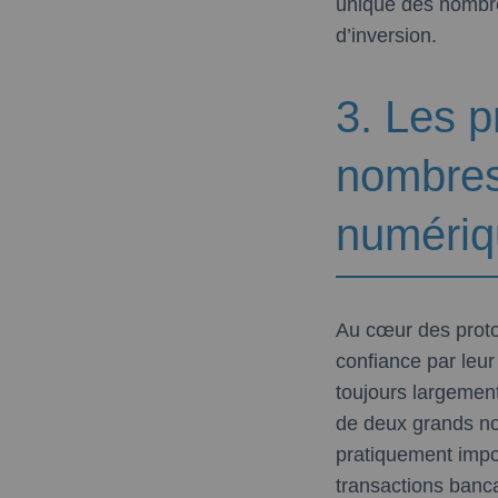
unique des nombre
d’inversion.
3. Les p
nombres
numériq
Au cœur des proto
confiance par leur
toujours largement 
de deux grands no
pratiquement impo
transactions bancai