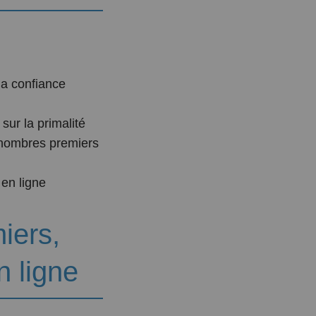
la confiance
sur la primalité
s nombres premiers
 en ligne
iers,
n ligne