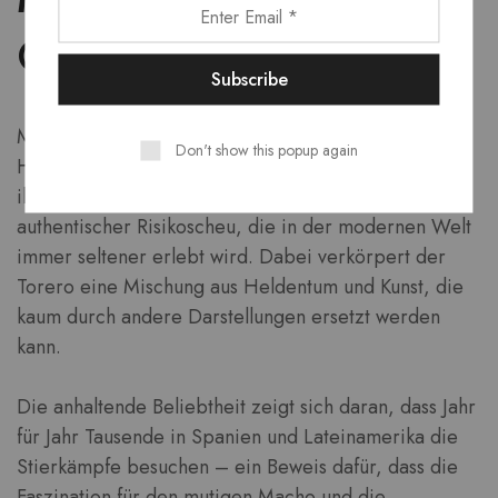
Gefallen am Torero?
Mythos, theatrale Inszenierung und die intensive
Don't show this popup again
Handlungskraft des Kampfes ziehen das Publikum in
ihren Bann. Hinzu kommt die Faszination
authentischer Risikoscheu, die in der modernen Welt
immer seltener erlebt wird. Dabei verkörpert der
Torero eine Mischung aus Heldentum und Kunst, die
kaum durch andere Darstellungen ersetzt werden
kann.
Die anhaltende Beliebtheit zeigt sich daran, dass Jahr
für Jahr Tausende in Spanien und Lateinamerika die
Stierkämpfe besuchen – ein Beweis dafür, dass die
Faszination für den mutigen Macho und die