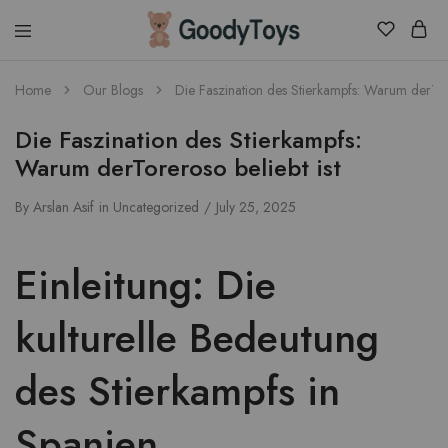
Children
Home
Our Blogs
Die Faszination des Stierkampfs: Warum derTore
Toys
Shop
Die Faszination des Stierkampfs:
Warum derToreroso beliebt ist
By
Arslan Asif
in
Uncategorized
July 25, 2025
Einleitung: Die
kulturelle Bedeutung
des Stierkampfs in
Spanien