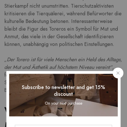
Stierkampf nicht unumstritten. Tierschutzaktivisten
kritisieren die Tierquälerei, während Befürworter die
kulturelle Bedeutung betonen. Interessanterweise
bleibt die Figur des Toreros ein Symbol für Mut und
Anmut, das viele in der Gesellschaft identifizieren
können, unabhängig von politischen Einstellungen.
„Der Torero ist für viele Menschen ein Held des Alltags,
der Mut und Ästhetik auf höchstem Niveau vereint“
,
fasst ein kultureller Expertenausspruch zusammen.
Seine Popularität ist in diesen widersprüchlichen
Subscribe to newsletter and get 15%
Blickwinkeln tief verwurzelt.
discount
On your next purchase
Warum finden
Menschen weiterhin