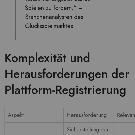
Spielen zu fördern.“ –
Branchenanalysten des
Glücksspielmarktes
Komplexität und
Herausforderungen der
Plattform-Registrierung
Aspekt
Herausforderung
Releva
Sicherstellung der