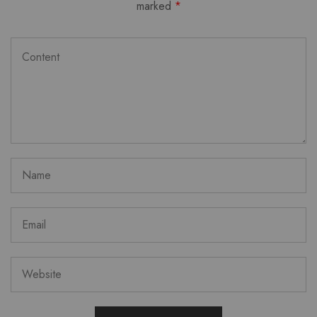
marked
*