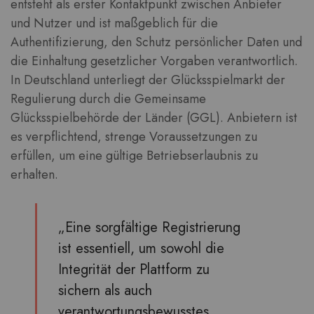
entsteht als erster Kontaktpunkt zwischen Anbieter
und Nutzer und ist maßgeblich für die
Authentifizierung, den Schutz persönlicher Daten und
die Einhaltung gesetzlicher Vorgaben verantwortlich.
In Deutschland unterliegt der Glücksspielmarkt der
Regulierung durch die Gemeinsame
Glücksspielbehörde der Länder (GGL). Anbietern ist
es verpflichtend, strenge Voraussetzungen zu
erfüllen, um eine gültige Betriebserlaubnis zu
erhalten.
„Eine sorgfältige Registrierung
ist essentiell, um sowohl die
Integrität der Plattform zu
sichern als auch
verantwortungsbewusstes