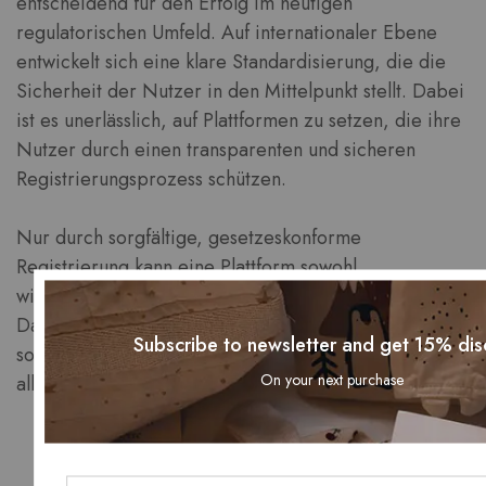
entscheidend für den Erfolg im heutigen
regulatorischen Umfeld. Auf internationaler Ebene
entwickelt sich eine klare Standardisierung, die die
Sicherheit der Nutzer in den Mittelpunkt stellt. Dabei
ist es unerlässlich, auf Plattformen zu setzen, die ihre
Nutzer durch einen transparenten und sicheren
Registrierungsprozess schützen.
Nur durch sorgfältige, gesetzeskonforme
Registrierung kann eine Plattform sowohl
wirtschaftlich als auch moralisch nachhaltig agieren.
Damit wird die Plattform nicht nur zur legalen,
Subscribe to newsletter and get 15% dis
sondern auch zur vertrauenswürdigen Anlaufstelle für
On your next purchase
alle Glücksspielbegeisterten in Deutschland.