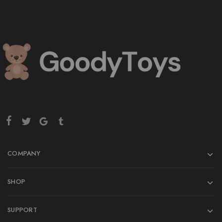
COMPANY
SHOP
SUPPORT