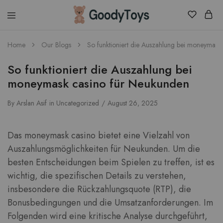
Children
Home
Our Blogs
So funktioniert die Auszahlung bei moneymask
Toys
Shop
So funktioniert die Auszahlung bei
moneymask casino für Neukunden
By
Arslan Asif
in
Uncategorized
August 26, 2025
Das moneymask casino bietet eine Vielzahl von
Auszahlungsmöglichkeiten für Neukunden. Um die
besten Entscheidungen beim Spielen zu treffen, ist es
wichtig, die spezifischen Details zu verstehen,
insbesondere die Rückzahlungsquote (RTP), die
Bonusbedingungen und die Umsatzanforderungen. Im
Folgenden wird eine kritische Analyse durchgeführt,