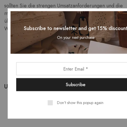
sollten Sie die strengen Umsatzanforderungen und die
möglichen Nachteile im Auge behalten. Um mehr
über die Angebote zu erfahren, können Sie die
Subscribe to newsletter and get 15% discoun
Webseite
moneymask besuchen
.
On your next purchase
Related Posts
Untitled
Luckera Casino
Don't show this popup again