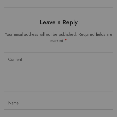
Leave a Reply
Your email address will not be published.
Required fields are
marked
*