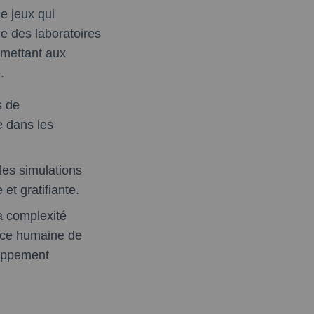
e jeux qui
e des laboratoires
ermettant aux
.
s de
e dans les
 les simulations
t gratifiante.
sa complexité
ence humaine de
loppement