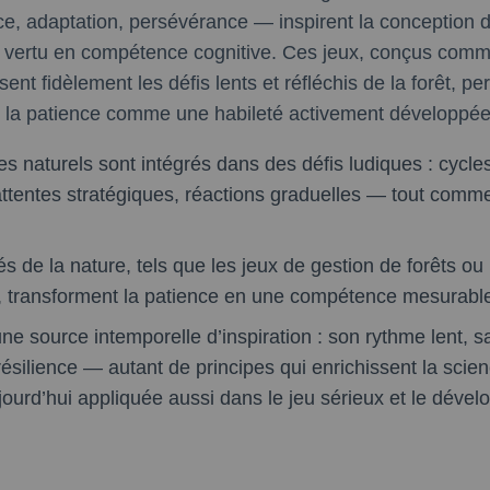
e, adaptation, persévérance — inspirent la conception d
e vertu en compétence cognitive. Ces jeux, conçus comm
ent fidèlement les défis lents et réfléchis de la forêt, p
er la patience comme une habileté activement développée
 naturels sont intégrés dans des défis ludiques : cycle
attentes stratégiques, réactions graduelles — tout comm
és de la nature, tels que les jeux de gestion de forêts ou
, transforment la patience en une compétence mesurable e
une source intemporelle d’inspiration : son rythme lent, 
résilience — autant de principes qui enrichissent la sci
ujourd’hui appliquée aussi dans le jeu sérieux et le déve