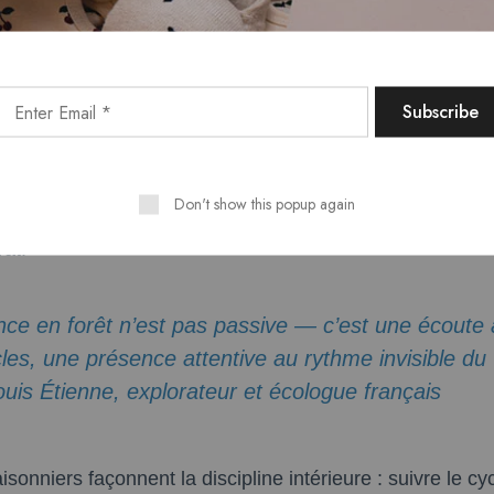
ion et Transformation Int
 seulement un lieu d’observation, c’est un maître silenci
patience s’apprend aussi par l’exemple. Les saisons déf
 — l’éclosion printanière, la chute automnale — est u
Don't show this popup again
mps et l’acceptation. La nature ne juge pas, elle persiste. E
at.
nce en forêt n’est pas passive — c’est une écoute 
les, une présence attentive au rythme invisible du 
is Étienne, explorateur et écologue français
sonniers façonnent la discipline intérieure : suivre le cyc