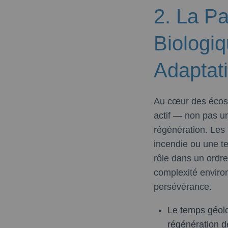
2. La P
Biologi
Adaptat
Au cœur des écosy
actif — non pas un
régénération. Les
incendie ou une t
rôle dans un ordre
complexité environ
persévérance.
Le temps géolo
régénération de