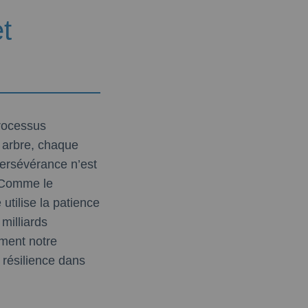
t
processus
 arbre, chaque
persévérance n’est
. Comme le
e utilise la patience
milliards
ement notre
 résilience dans