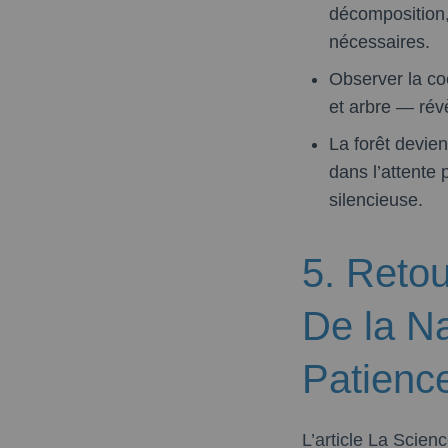
décomposition,
nécessaires.
Observer la co
et arbre — rév
La forêt devien
dans l’attente
silencieuse.
5. Retou
De la Na
Patienc
L’article La Scie