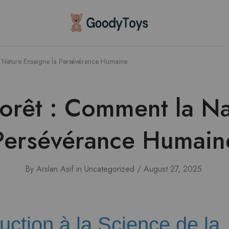
Children
Toys
Shop
a Nature Enseigne la Persévérance Humaine
Forêt : Comment la Na
Persévérance Humain
By
Arslan Asif
in
Uncategorized
August 27, 2025
duction à la Science de la