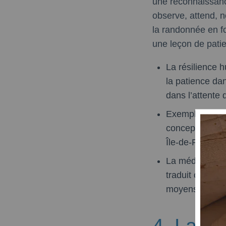
une reconnaissance
observe, attend, n
la randonnée en f
une leçon de pati
La résilience 
la patience da
dans l’attente 
Exemple concret
conception — u
Île-de-France 
La méditation f
traduit cette p
moyens de cult
4. La F