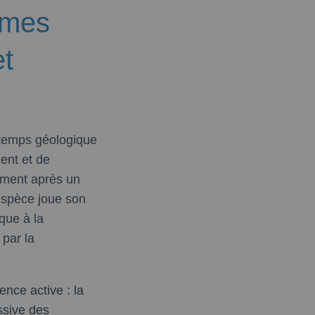
hmes
et
 temps géologique
ent et de
nément après un
espèce joue son
que à la
 par la
nce active : la
ssive des