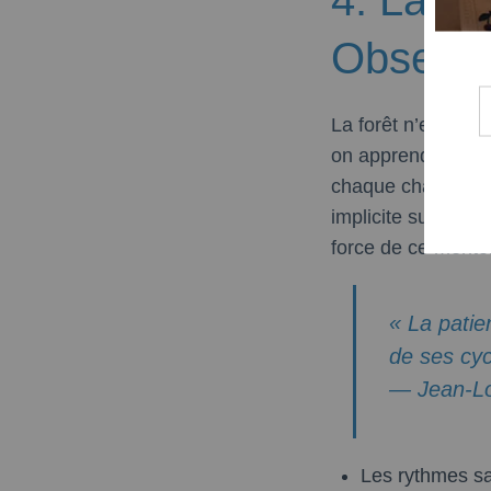
Observat
La forêt n’est pas
on apprend que la 
chaque changement
implicite sur le te
force de ce mentor
« La patie
de ses cyc
— Jean-Lou
Les rythmes sai