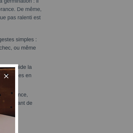
 germination : il
évérance. De même,
e pas ralenti est
gestes simples :
’échec, ou même
ation guide la
cologiques en
e en France,
nce — autant de
nce,