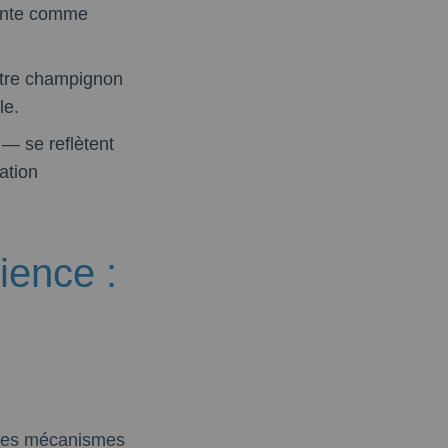
tente comme
entre champignon
le.
n — se reflètent
ation
ience :
t les mécanismes