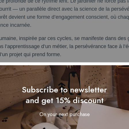
 profonde de ce rythme lent. Le jardinier ne force pas la
ourrit — un parallèle direct avec la science de la pers
orêt devient une forme d’engagement conscient, où chaqu
ence incarnée.
humaine, inspirée par ces cycles, se manifeste dans des 
ns l’apprentissage d’un métier, la persévérance face à l
d’un projet qui prend forme.
 : la permaculture forestière, où la patience de l’observ
ne méthode de plus en plus adoptée dans les projets é
ou en Alsace.
Subscribe to newsletter
orestière, ou *shinrin-yoku*, pratique japonaise populair
and get 15% discount
atience en bien-être : s’asseoir, respirer, écouter le sile
iver une attention profonde.
On your next purchase
orêt comme Mentor : Patie