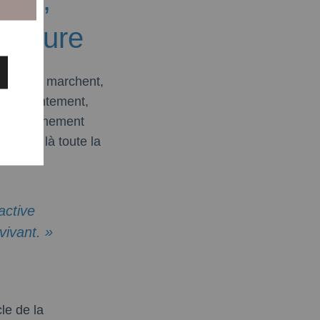
érieure
eux. En y marchent,
ilent lentement,
n enseignement
t c’est là toute la
active
vivant. »
le de la