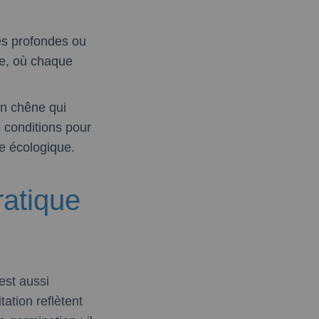
es profondes ou
lée, où chaque
un chêne qui
 conditions pour
e écologique.
ratique
est aussi
ation reflètent