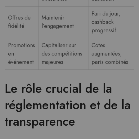
Pari du jour,
Offres de
Maintenir
cashback
fidélité
l’engagement
progressif
Promotions
Capitaliser sur
Cotes
en
des compétitions
augmentées,
événement
majeures
paris combinés
Le rôle crucial de la
réglementation et de la
transparence