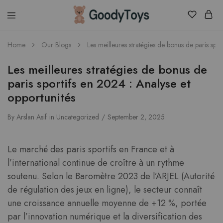
Children
Home
Our Blogs
Les meilleures stratégies de bonus de paris spor
Toys
Shop
Les meilleures stratégies de bonus de
paris sportifs en 2024 : Analyse et
opportunités
By
Arslan Asif
in
Uncategorized
September 2, 2025
Le marché des paris sportifs en France et à
l’international continue de croître à un rythme
soutenu. Selon le Baromètre 2023 de l’ARJEL (Autorité
de régulation des jeux en ligne), le secteur connaît
une croissance annuelle moyenne de +12 %, portée
par l’innovation numérique et la diversification des