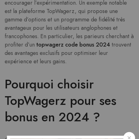
encourager l’expérimentation. Un exemple notable
est la plateforme TopWagerz, qui propose une
gamme d’options et un programme de fidélité très
avantageux pour les utilisateurs anglophones et
francophones. En particulier, les parieurs cherchant à
profiter d’un
topwagerz code bonus 2024
trouvent
des avantages exclusifs pour optimiser leur
expérience et leurs gains.
Pourquoi choisir
TopWagerz pour ses
bonus en 2024 ?