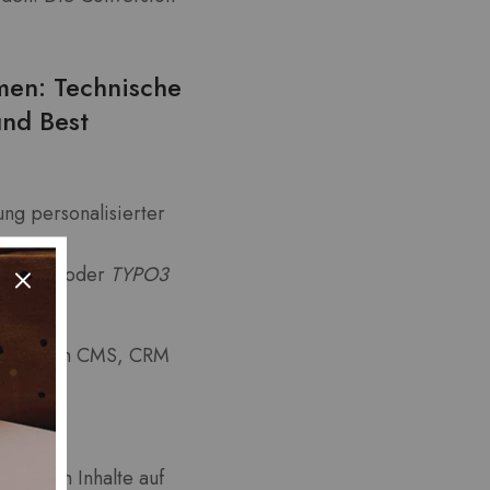
men: Technische
und Best
ng personalisierter
g an
ware 6
oder
TYPO3
n zwischen CMS, CRM
 je nach
ipts, um Inhalte auf