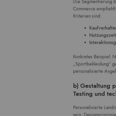
Die Segmentierung bi
Commerce empfiehlt s
Kriterien sind:
Kaufverhalte
Nutzungszeit
Interaktions
Konkretes Beispiel: 
„Sportbekleidung“ ge
personalisierte Ange
b) Gestaltung p
Testing und te
Personalisierte Landi
sein. Designprinzipie