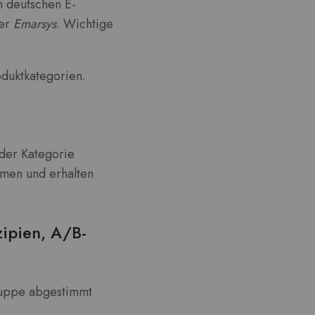
n deutschen E-
er
Emarsys
. Wichtige
oduktkategorien.
 der Kategorie
mmen und erhalten
zipien, A/B-
lgruppe abgestimmt