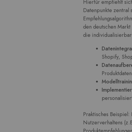
Hierfür empfiehlt sic
Datenpunkte zentral 
Empfehlungsalgorithmu
den deutschen Markt
die individualisierb
Datenintegra
Shopify, Sho
Datenaufbere
Produktdaten
Modelltraini
Implementier
personalisier
Praktisches Beispiel:
Nutzerverhaltens (z.B
Produktempfehlungen 