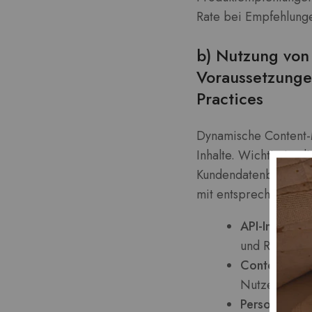
Rate bei Empfehlungen
b) Nutzung von
Voraussetzungen
Practices
Dynamische Content-
Inhalte. Wichtig ist
Kundendatenbanken u
mit entsprechenden E
API-Integrati
und Recomme
Content-Vari
Nutzersegmen
Personalisie