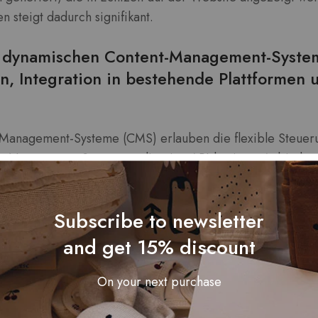
 steigt dadurch signifikant.
 dynamischen Content-Management-Syste
, Integration in bestehende Plattformen 
Management-Systeme (CMS) erlauben die flexible Steueru
 die Nutzung von Systemen, die eine API-basierte Anbindun
nd Recommendation-Engines bieten, beispielsweise
Shop
rweiterungen. Die technische Umsetzung umfasst:
Subscribe to newsletter
on:
Entwicklung oder Nutzung bestehender Schnittstelle
and get 15% discount
ndation-Tools.
anten:
Erstellung von dynamischen Content-Templates, die
On your next purchase
t unterschiedliche Inhalte anzeigen.
rungs-Logik:
Einsatz von JavaScript oder serverseitigen Scr