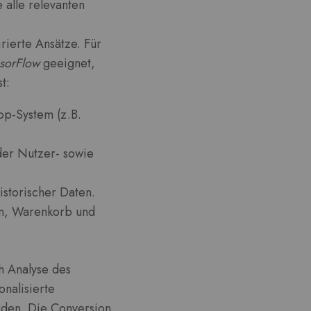
 alle relevanten
rierte Ansätze. Für
sorFlow
geeignet,
t:
p-System (z.B.
der Nutzer- sowie
storischer Daten.
ten, Warenkorb und
h Analyse des
onalisierte
rden. Die Conversion