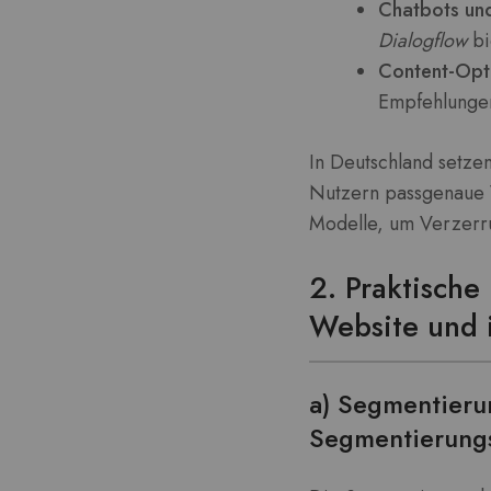
Chatbots und 
Dialogflow
bi
Content-Opt
Empfehlungen
In Deutschland setz
Nutzern passgenaue V
Modelle, um Verzerr
2. Praktische
Website und 
a) Segmentierun
Segmentierungs