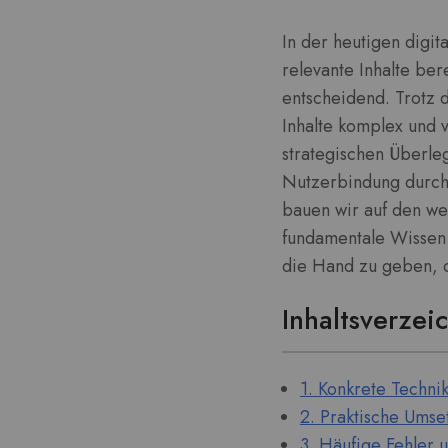
In der heutigen digit
relevante Inhalte be
entscheidend. Trotz 
Inhalte komplex und v
strategischen Überle
Nutzerbindung durch 
bauen wir auf den w
fundamentale Wisse
die Hand zu geben, da
Inhaltsverzei
1. Konkrete Techni
2. Praktische Ums
3. Häufige Fehler 