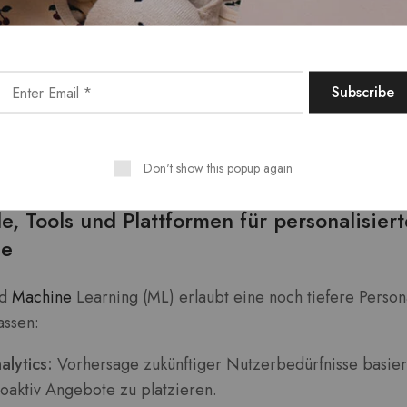
zerprofils zu laden.
nem Elektronikfachhändler wird auf der Startseite dynamis
eigt, das auf den vorherigen Seitenbesuchen und Kaufinf
er eine individuell abgestimmte Produktübersicht, was die
ichen Bestellwert steigert.
Don't show this popup again
Künstlicher Intelligenz und Machine Learni
, Tools und Plattformen für personalisiert
he
nd
Machine
Learning (ML) erlaubt eine noch tiefere Person
assen:
alytics:
Vorhersage zukünftiger Nutzerbedürfnisse basiere
oaktiv Angebote zu platzieren.