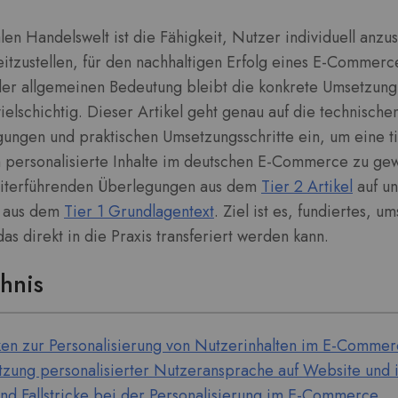
alen Handelswelt ist die Fähigkeit, Nutzer individuell anz
reitzustellen, für den nachhaltigen Erfolg eines E-Comme
der allgemeinen Bedeutung bleibt die konkrete Umsetzung 
ielschichtig. Dieser Artikel geht genau auf die technische
gungen und praktischen Umsetzungsschritte ein, um eine 
personalisierte Inhalte im deutschen E-Commerce zu gew
eiterführenden Überlegungen aus dem
Tier 2 Artikel
auf un
n aus dem
Tier 1 Grundlagentext
. Ziel ist es, fundiertes, 
s direkt in die Praxis transferiert werden kann.
chnis
ken zur Personalisierung von Nutzerinhalten im E-Comme
etzung personalisierter Nutzeransprache auf Website und
und Fallstricke bei der Personalisierung im E-Commerce