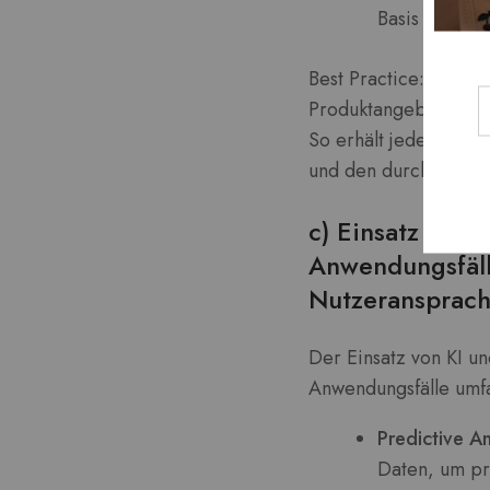
Basis des Nut
Best Practice: Bei ei
Produktangebot angez
So erhält jeder Nutz
und den durchschnittl
c) Einsatz von 
Anwendungsfälle
Nutzeransprac
Der Einsatz von KI u
Anwendungsfälle umf
Predictive An
Daten, um pr