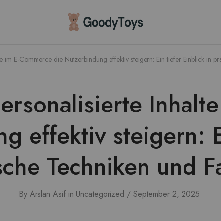
Children
Toys
Shop
alte im E-Commerce die Nutzerbindung effektiv steigern: Ein tiefer Einblick in p
personalisierte Inha
 effektiv steigern: E
ische Techniken und Fa
By
Arslan Asif
in
Uncategorized
September 2, 2025