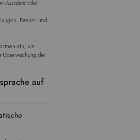
n Assistant
oder
bungen, Banner und
formen ein, um
che Überwachung der
nsprache auf
atische