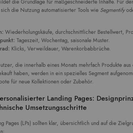
ldet die Grundlage für maßgeschneiderte Inhalte. Für de
ich die Nutzung automatisierter Tools wie
Segmentify
od
n:
Wiederholungskäufe, durchschnittlicher Bestellwert, Pr
punkt:
Tageszeit, Wochentag, saisonale Muster.
grad:
Klicks, Verweildauer, Warenkorbabbrüche.
Nutzer, die innerhalb eines Monats mehrfach Produkte aus
kauft haben, werden in ein spezielles Segment aufgeno
bote für neue Kollektionen oder Zubehör.
ersonalisierter Landing Pages: Designprin
chnische Umsetzungsschritte
ng Pages (LPs) sollten klar, übersichtlich und auf die Zie
n: