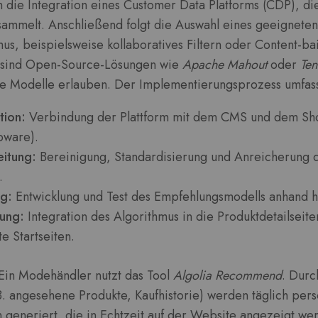
h die Integration eines Customer Data Platforms (CDP), die
sammelt. Anschließend folgt die Auswahl eines geeigneten
s, beispielsweise kollaboratives Filtern oder Content-bai
 sind Open-Source-Lösungen wie
Apache Mahout
oder
Ten
are Modelle erlauben. Der Implementierungsprozess umfass
tion:
Verbindung der Plattform mit dem CMS und dem Sho
pware).
itung:
Bereinigung, Standardisierung und Anreicherung 
.
ng:
Entwicklung und Test des Empfehlungsmodells anhand hi
ung:
Integration des Algorithmus in die Produktdetailsei
te Startseiten.
 Ein Modehändler nutzt das Tool
Algolia Recommend
. Durc
. angesehene Produkte, Kaufhistorie) werden täglich pers
generiert, die in Echtzeit auf der Website angezeigt we