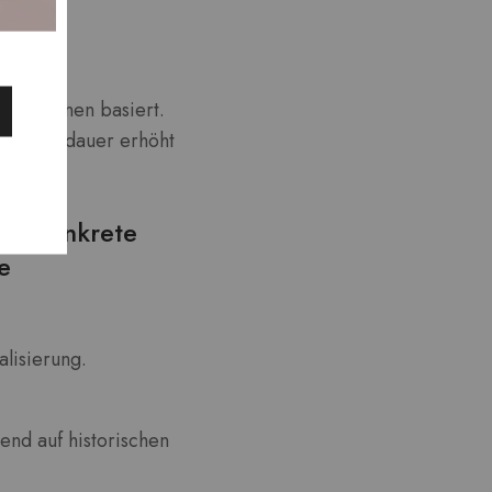
ch das
ormationen basiert.
 Verweildauer erhöht
ng: Konkrete
e
alisierung.
nd auf historischen