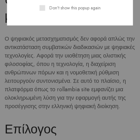
Don't show this popup again
μετασχηματισμό
Ο ψηφιακός μετασχηματισμός δεν αφορά απλώς την
αντικατάσταση συμβατικών διαδικασιών με ψηφιακές
τεχνολογίες. Αφορά την υιοθέτηση μιας ολιστικής
φιλοσοφίας, όπου η τεχνολογία, η διαχείριση
ανθρώπινων πόρων και η νομοθετική ρύθμιση
λειτουργούν συντονισμένα. Σε αυτό το πλαίσιο, η
πλατφόρμα όπως το rollambia site εμφανίζει μια
ολοκληρωμένη λύση για την εφαρμογή αυτής της
προσέγγισης στην ελληνική ψηφιακή διοίκηση.
Επίλογος