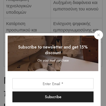
Αυξημένη διαφάνεια και
τεχνολογικών
εμπιστοσύνη του κοινού
υποδομών
Κατάρτιση
Ενίσχυση ψηφιακής
προσωπικού και
εμπειρογνωμοσύνης και
ψηφιακή εκπαίδευση
καινοτομίας
Subscribe to newsletter and get 15%
Διασφάλιση
Βελτίωση της
discount
ιδιωτικότητας και
αξιοπιστίας και της
ασφάλειας δεδομένων
αναγνωρισιμότητας
On your next purchase
Μια ολιστική
προσέγγιση στον
ψηφιακό