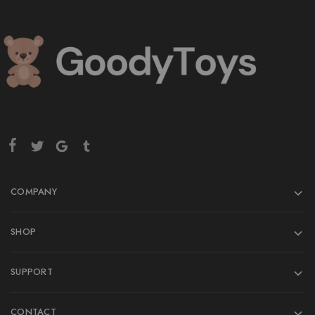
COMPANY
SHOP
SUPPORT
CONTACT