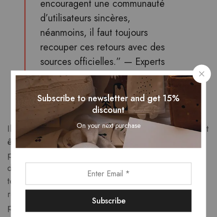
encouragent une communauté
d’utilisateurs sincères,
néanmoins, il faut toujours
recouper ces retours avec des
sources officielles.” — Experts
en réglementation du jeu en
ligne
Subscribe to newsletter and get 15%
discount
On your next purchase
Il faut également considérer que certains avis peuvent
être biaisés, motivés par des expériences
personnelles extrêmes ou même par des campagnes
de réputation. La clé réside dans la recherche de
tendances communes et la lecture attentive des
retours récents, tout en vérifiant la crédibilité des
plateformes tiers qui recueillent ces retours, comme