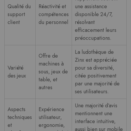
Qualité du
Réactivité et
une assistance
support
compétences
disponible 24/7,
client
du personnel
résolvant
efficacement leurs
préoccupations.
La ludothèque de
Offre de
Zinx est appréciée
machines à
Variété
pour sa diversité,
sous, jeux de
des jeux
citée positivement
table, et
par une majorité de
autres
ses utilisateurs.
Une majorité d’avis
Aspects
Expérience
mentionnent une
techniques
utilisateur,
interface intuitive,
et
ergonomie,
aussi bien sur mobile