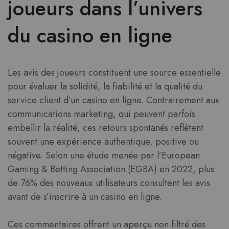
joueurs dans l’univers
du casino en ligne
Les avis des joueurs constituent une source essentielle
pour évaluer la solidité, la fiabilité et la qualité du
service client d’un casino en ligne. Contrairement aux
communications marketing, qui peuvent parfois
embellir la réalité, ces retours spontanés reflètent
souvent une expérience authentique, positive ou
négative. Selon une étude menée par l’European
Gaming & Betting Association (EGBA) en 2022, plus
de 76% des nouveaux utilisateurs consultent les avis
avant de s’inscrire à un casino en ligne.
Ces commentaires offrent un aperçu non filtré des