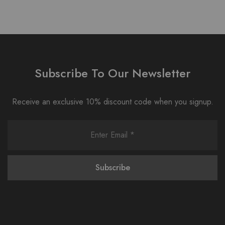
Subscribe To Our Newsletter
Receive an exclusive 10% discount code when you signup.