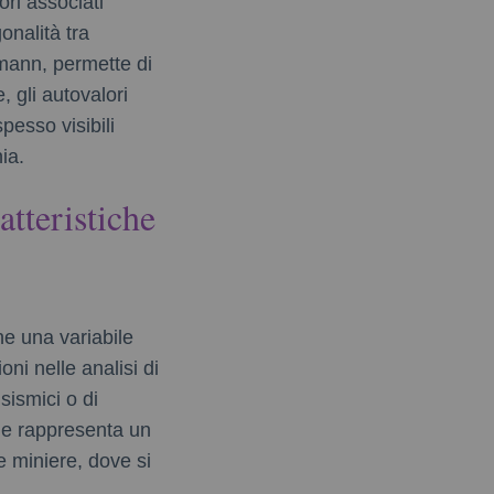
ori associati
onalità tra
emann, permette di
 gli autovalori
pesso visibili
ia.
atteristiche
he una variabile
oni nelle analisi di
sismici o di
, e rappresenta un
e miniere, dove si