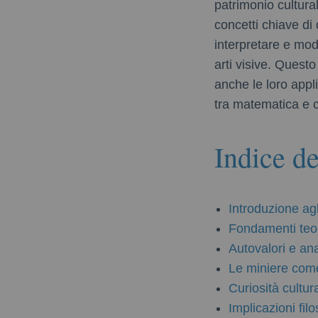
patrimonio cultural
concetti chiave di
interpretare e mode
arti visive. Questo
anche le loro appl
tra matematica e cu
Indice de
Introduzione agl
Fondamenti teori
Autovalori e an
Le miniere com
Curiosità cultur
Implicazioni filo