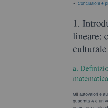
Conclusioni e pr
1. Introd
lineare: 
culturale 
a. Definizi
matematica 
Gli autovalori e au
quadrata
A
e un v
un vettore
v
tale 