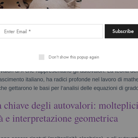
ca di base: matrici, determinanti 
ci
autovalori di una matrice
A
, si risolve l’equazione characte
Don't show this popup again
esta equazione polinomiale di grado n (dove n è la dime
 valori di
λ
che rappresentano gli autovalori. La teoria dei
ascimento italiano, ha radici profonde nel lavoro di mat
he gettarono le basi per l’analisi delle equazioni di grad
à chiave degli autovalori: molteplici
à e interpretazione geometrica