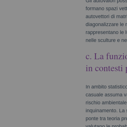
Gli autovalori poss
formano spazi vett
autovettori di mat
diagonalizzare le 
rappresentano le lu
nelle sculture e ne
c. La funzi
in contesti 
In ambito statistic
casuale assuma val
rischio ambientale,
inquinamento. La s
ponte tra teoria pr
valutano le probabi