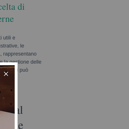
celta di
erne
 utili e
strative, le
ia, rappresentano
e la gestione delle
tiche, si può
nto di
i: dal
atiche