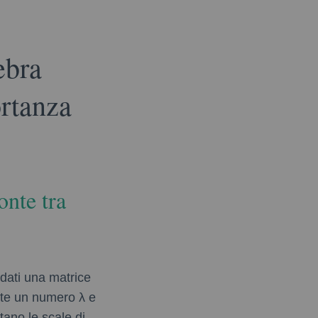
ebra
ortanza
onte tra
 dati una matrice
ente un numero
λ
e
ntano le scale di