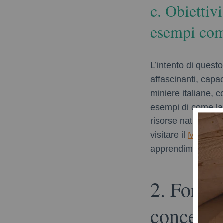
c. Obiettivi
esempi com
L’intento di questo
affascinanti, capaci
miniere italiane, 
esempi di come la 
risorse naturali. P
visitare il
Mines g
apprendimento e s
2. Fondam
concetto 