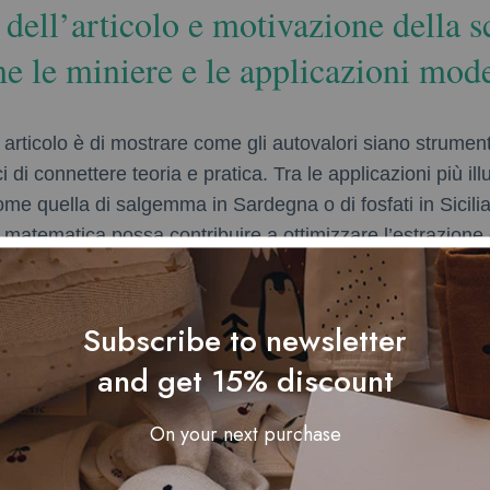
 dell’articolo e motivazione della s
e le miniere e le applicazioni mod
 articolo è di mostrare come gli autovalori siano strumenti
 di connettere teoria e pratica. Tra le applicazioni più illu
come quella di salgemma in Sardegna o di fosfati in Sicil
matematica possa contribuire a ottimizzare l’estrazione 
er approfondire l’aspetto ludico e didattico di queste tema
ame
, un esempio di come il gioco possa diventare strume
coperta.
Subscribe to newsletter
and get 15% discount
enti teorici degli autovalor
On your next purchase
astratto alle applicazioni pr