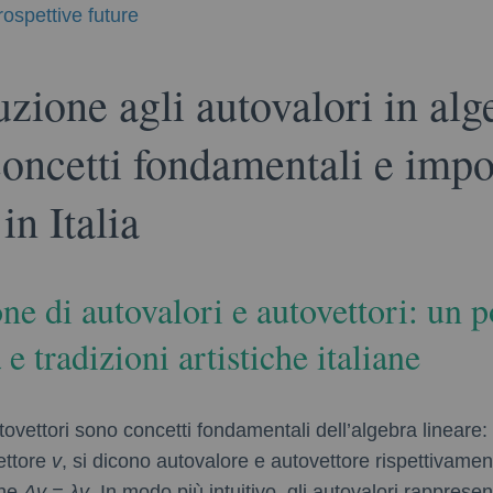
ospettive future
uzione agli autovalori in alg
concetti fondamentali e imp
in Italia
one di autovalori e autovettori: un p
e tradizioni artistiche italiane
tovettori sono concetti fondamentali dell’algebra lineare:
ettore
v
, si dicono autovalore e autovettore rispettivam
che
Av = λv
. In modo più intuitivo, gli autovalori rapprese