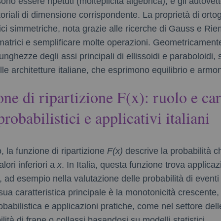
ono essere ripetuti (molteplicità algebrica), e gli autovett
oriali di dimensione corrispondente. La proprietà di ortog
rici simmetriche, nota grazie alle ricerche di Gauss e Ri
matrici e semplificare molte operazioni. Geometricamente,
nghezze degli assi principali di ellissoidi e paraboloidi, s
lle architetture italiane, che esprimono equilibrio e armon
one di ripartizione F(x): ruolo e car
probabilistici e applicativi italiani
o, la funzione di ripartizione
F(x)
descrive la probabilità c
ori inferiori a
x
. In Italia, questa funzione trova applicazi
 ad esempio nella valutazione delle probabilità di eventi 
ua caratteristica principale è la monotonicità crescente
obabilistica e applicazioni pratiche, come nel settore dell
lità di frane o collassi basandosi su modelli statistici.