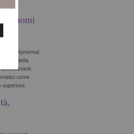
e polinomi
ristic polynomial:
nsione della
 determinanti,
hematici come
o superiore.
tà,