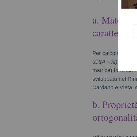
a. Matemati
caratteristi
Per calcolare gli 
det(A – λI) = 0
. Qu
matrice) fornisce i
sviluppata nel Rin
Cardano e Vieta, c
b. Propriet
ortogonalit