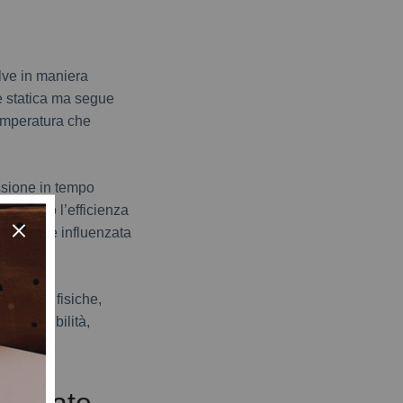
lve in maniera
 è statica ma segue
temperatura che
essione in tempo
le armi o l’efficienza
iocatore è influenzata
da leggi fisiche,
mprevedibilità,
 basate