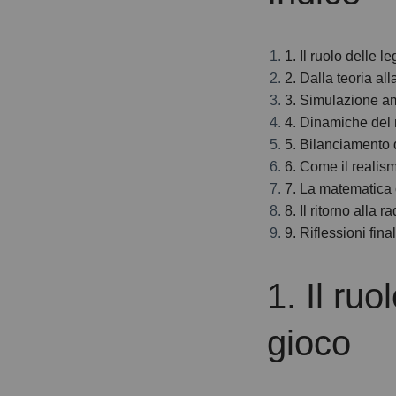
1. Il ruolo delle l
2. Dalla teoria all
3. Simulazione a
4. Dinamiche del 
5. Bilanciamento d
6. Come il realism
7. La matematica c
8. Il ritorno alla
9. Riflessioni fin
1. Il ruo
gioco