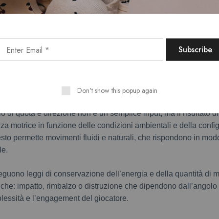
a reale
o è regolato da leggi newtoniane: ogni aeromobile, proiettile o 
e ne determinano accelerazione, traiettoria e decelerazione. La 
nerzia sono implementate attraverso equazioni del moto che ten
di resistenza.
Don't show this popup again
 di quota e direzione non è un semplice input, ma il risultato di
orza motrice in funzione delle condizioni ambientali e della conf
sto permette movimenti fluidi e naturali, che rispondono in modo
le.
seguono leggi di conservazione dell’energia e della quantità di
che: impatto, rimbalzo o distruzione che dipendono dall’angolo e
essità e l’engagement del giocatore.