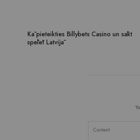
Kā pieteikties Billybets Casino un sākt
spēlēt Latvijā
Yo