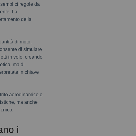
 semplici regole da
gente. La
ortamento della
uantità di moto,
consente di simulare
etti in volo, creando
etica, ma di
erpretate in chiave
ttrito aerodinamico o
listiche, ma anche
ecnico.
ano i