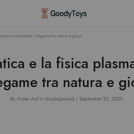
Children
Toys
Shop
smano Aviamasters: il legame tra natura e gioco
ica e la fisica plasm
legame tra natura e g
By
Arslan Asif
in
Uncategorized
September 23, 2025