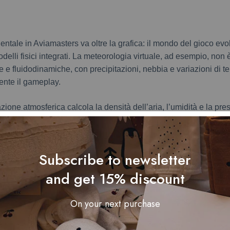
ntale in Aviamasters va oltre la grafica: il mondo del gioco evo
elli fisici integrati. La meteorologia virtuale, ad esempio, non
 e fluidodinamiche, con precipitazioni, nebbia e variazioni di 
ente il gameplay.
ione atmosferica calcola la densità dell’aria, l’umidità e la pr
e proprietà
aerodinamiche
degli aerei e impattando la portata del
ra un ambiente reattivo e credibile, in cui ogni decisione del g
ali.
Subscribe to newsletter
o degli oggetti – come proiettili, detriti o nuvole – è governato 
and get 15% discount
i coerenti e prevedibili, ma al contempo ricche di variabilità e i
senso di dinamismo.
On your next purchase
che del movimento e interazioni