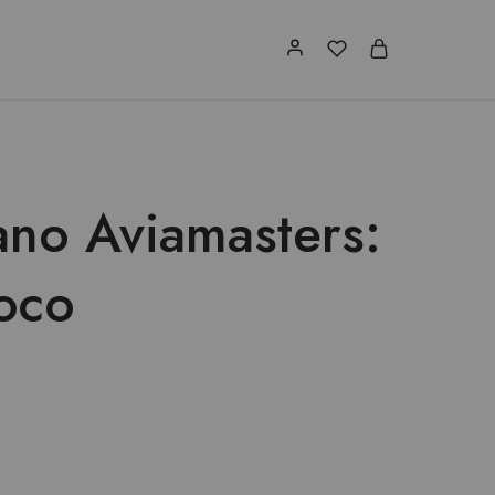
ano Aviamasters:
ioco