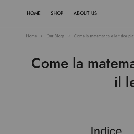
HOME
SHOP
ABOUT US
Home
Our Blogs
Come la matematica e la fisica pla
Come la matemat
il 
Indice