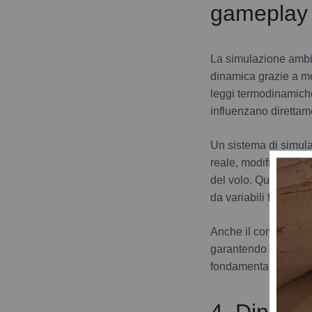
gameplay
La simulazione ambie
dinamica grazie a mod
leggi termodinamiche
influenzano direttam
Un sistema di simulaz
reale, modificando l
del volo. Questo gene
da variabili fisiche re
Anche il comportament
garantendo interazion
fondamentali per il 
4. Dinami