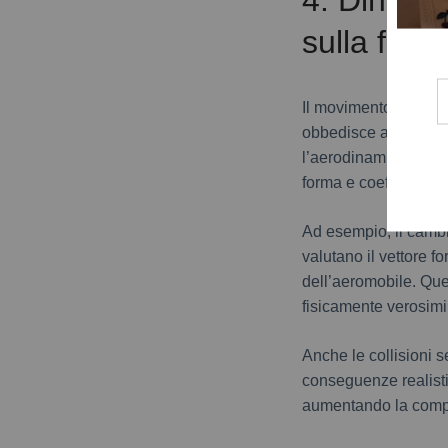
sulla fisic
Il movimento nel gioc
obbedisce a forze ch
l’aerodinamica e l’i
forma e coefficiente 
Ad esempio, il cambio
valutano il vettore f
dell’aeromobile. Que
fisicamente verosimi
Anche le collisioni 
conseguenze realisti
aumentando la compl