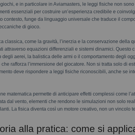
iochi, e in particolare in Aviamasters, le leggi fisiche non sono
menti essenziali per costruire un’esperienza credibile e coinvol
o contesto, funge da linguaggio universale che traduce il comp
eccaniche di gioco.
ca classica, come la gravità, l’inerzia e la conservazione della q
 attraverso equazioni differenziali e sistemi dinamici. Questo 
o degli aerei, la balistica delle armi o il comportamento degli ogg
che rafforza l’immersione del giocatore. Non si tratta solo di est
ento deve rispondere a leggi fisiche riconoscibili, anche se int
one matematica permette di anticipare effetti complessi come l’a
nzata dal vento, elementi che rendono le simulazioni non solo rea
lanti. La fisica diventa così un motore creativo, non un vincolo t
eoria alla pratica: come si applic