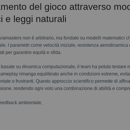
amento del gioco attraverso mod
 e leggi naturali
viamasters non è arbitrario, ma fondato su modelli matematici che
le. I parametri come velocità iniziale, resistenza aerodinamica 
i per garantire equità e sfida.
 basate su dinamica computazionale, il team ha potuto testare mi
l gameplay rimanga equilibrato anche in condizioni estreme, evita
tate o frustranti. Questo approccio scientifico permette di affi
ione, rendendo ogni volo una combinazione di abilità e compre
i feedback ambientale,