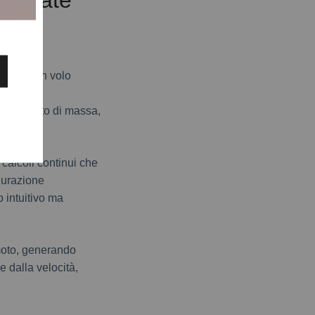
oggetto in volo
gravità,
gono conto di massa,
 calcoli continui che
igurazione
 intuitivo ma
 moto, generando
 dalla velocità,