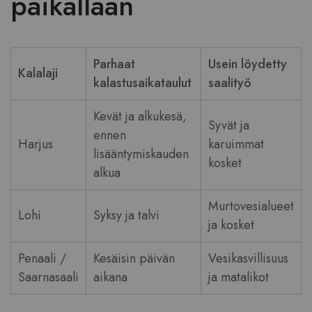
paikallaan
Parhaat
Usein löydetty
Kalalaji
kalastusaikataulut
saalityö
Kevät ja alkukesä,
Syvät ja
ennen
Harjus
karuimmat
lisääntymiskauden
kosket
alkua
Murtovesialueet
Lohi
Syksy ja talvi
ja kosket
Penaali /
Kesäisin päivän
Vesikasvillisuus
Saarnasaali
aikana
ja matalikot