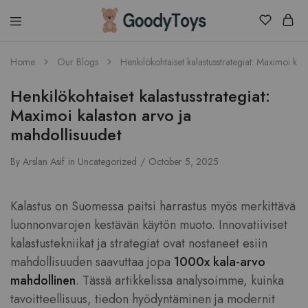
Children
Home
Our Blogs
Henkilökohtaiset kalastusstrategiat: Maximoi kal
Toys
Shop
Henkilökohtaiset kalastusstrategiat:
Maximoi kalaston arvo ja
mahdollisuudet
By
Arslan Asif
in
Uncategorized
October 5, 2025
Kalastus on Suomessa paitsi harrastus myös merkittävä
luonnonvarojen kestävän käytön muoto. Innovatiiviset
kalastustekniikat ja strategiat ovat nostaneet esiin
mahdollisuuden saavuttaa jopa
1000x kala-arvo
mahdollinen
. Tässä artikkelissa analysoimme, kuinka
tavoitteellisuus, tiedon hyödyntäminen ja modernit