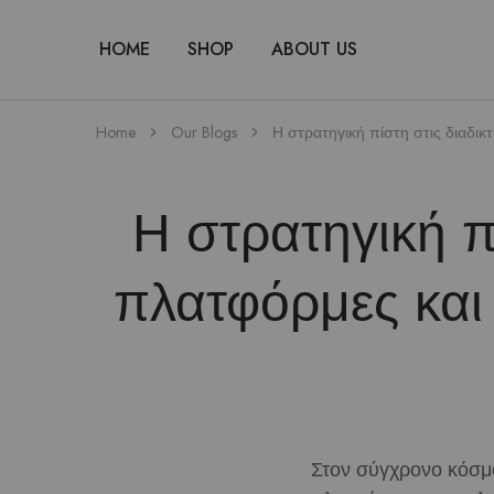
HOME
SHOP
ABOUT US
Home
Our Blogs
Η στρατηγική πίστη στις διαδικ
Η στρατηγική π
πλατφόρμες και 
Στον σύγχρονο κόσμο