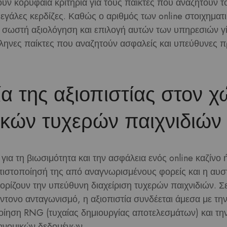
ν κορυφαία κριτήρια για τους παίκτες που αναζητούν 
μεγάλες κερδίζες. Καθώς ο αριθμός των online στοιχημα
η σωστή αξιολόγηση και επιλογή αυτών των υπηρεσιών γίν
Έλληνες παίκτες που αναζητούν ασφαλείς και υπεύθυνες π
α της αξιοπιστίας στον 
ακών τυχερών παιχνιδιών
για τη βιωσιμότητα και την ασφάλεια ενός online καζίνο 
πιστοποίησή της από αναγνωρισμένους φορείς και η αυ
ρίζουν την υπεύθυνη διαχείριση τυχερών παιχνιδιών. Σ
έντονο ανταγωνισμό, η αξιοπιστία συνδέεται άμεσα με τ
οίηση RNG (τυχαίας δημιουργίας αποτελεσμάτων) και τη
ονομικών δεδομένων.