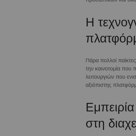
Η τεχνογν
πλατφόρμ
Πάρα πολλοί παίκτες
την καινοτομία που 
λειτουργιών που ενισ
αξιόπιστης πλατφόρμα
Εμπειρία
στη διαχ