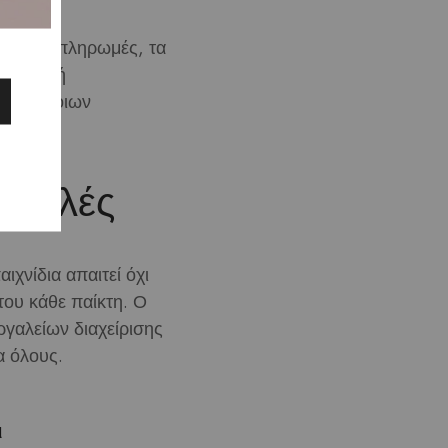
φορά τις πληρωμές, τα
την ηθική
ογή τέτοιων
 τζόγο.
βουλές
χνίδια απαιτεί όχι
ου κάθε παίκτη. Ο
γαλείων διαχείρισης
α όλους.
ι