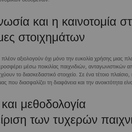
ωσία και η καινοτομία στ
ες στοιχημάτων
 πλέον αξιολογούν όχι μόνο την ευκολία χρήσης μιας πλ
προσφέρει μέσω ποικιλίας παιχνιδιών, ανταγωνιστικών 
χύουν το διασκεδαστικό στοιχείο. Σε ένα τέτοιο πλαίσιο, 
ς που διασφαλίζει τη διαφάνεια και την ανοικτότητα είν
 και μεθοδολογία
είριση των τυχερών παιχν