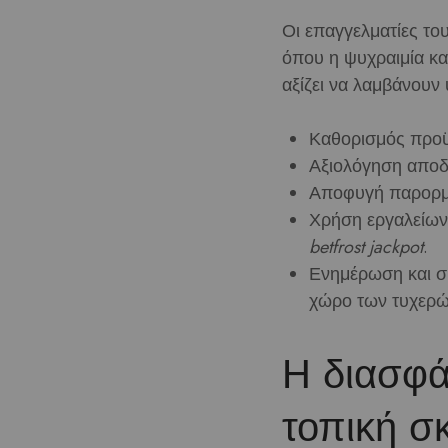
Οι επαγγελματίες το
όπου η ψυχραιμία κα
αξίζει να λαμβάνουν 
Καθορισμός προ
Αξιολόγηση απο
Αποφυγή παρορμ
Χρήση εργαλείων 
betfrost jackpot
.
Ενημέρωση και σ
χώρο των τυχερώ
Η διασφά
τοπική σ