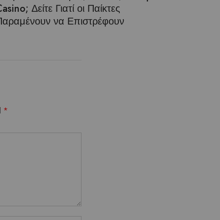
asino; Δείτε Γιατί οι Παίκτες
Παραμένουν να Επιστρέφουν
d
*