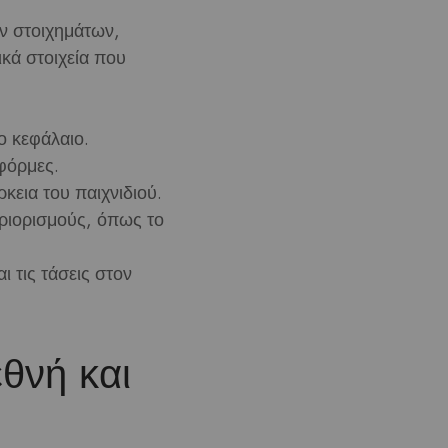
ων στοιχημάτων,
ικά στοιχεία που
ο κεφάλαιο.
τφόρμες.
κεια του παιχνιδιού.
ριορισμούς, όπως το
 τις τάσεις στον
εθνή και