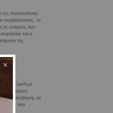
ω της πιστοποίησης
e περιβάλλοντος, το
 τις εταιρείες όσο
 ασφαλείας και η
ιατήρηση της
ορά, το betfrost
νη διαχείριση
παροχή πρόσβασης σε
ριβάλλον που