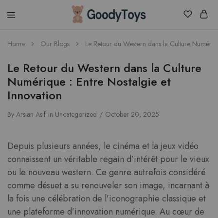
Children
Home
Our Blogs
Le Retour du Western dans la Culture Numérique
Toys
Shop
Le Retour du Western dans la Culture
Numérique : Entre Nostalgie et
Innovation
By
Arslan Asif
in
Uncategorized
October 20, 2025
Depuis plusieurs années, le cinéma et la jeux vidéo
connaissent un véritable regain d’intérêt pour le vieux
ou le nouveau western. Ce genre autrefois considéré
comme désuet a su renouveler son image, incarnant à
la fois une célébration de l’iconographie classique et
une plateforme d’innovation numérique. Au cœur de