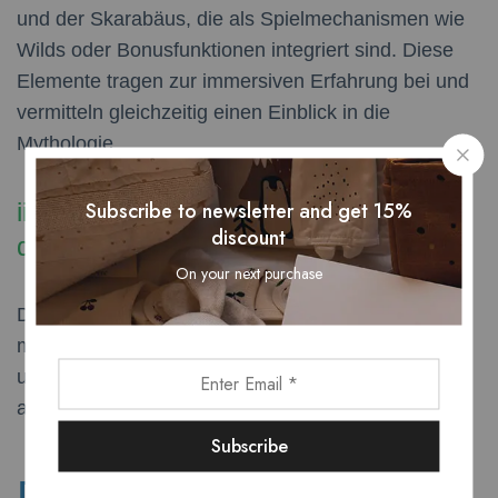
und der Skarabäus, die als Spielmechanismen wie
Wilds oder Bonusfunktionen integriert sind. Diese
Elemente tragen zur immersiven Erfahrung bei und
vermitteln gleichzeitig einen Einblick in die
Mythologie.
Subscribe to newsletter and get 15%
iii. Einfluss auf das Spielerlebnis und
discount
die Popularität
On your next purchase
Die Kombination aus historischen Motiven und
moderner Technik macht das Spiel äußerst populär
und zeigt, wie zeitlose Mythen ein breites Publikum
ansprechen können.
Die Symbolik