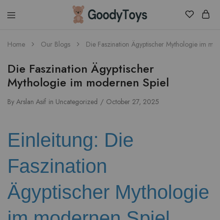
Children
Home
Our Blogs
Die Faszination Ägyptischer Mythologie im mo
Toys
Shop
Die Faszination Ägyptischer
Mythologie im modernen Spiel
By
Arslan Asif
in
Uncategorized
October 27, 2025
Einleitung: Die
Faszination
Ägyptischer Mythologie
im modernen Spiel