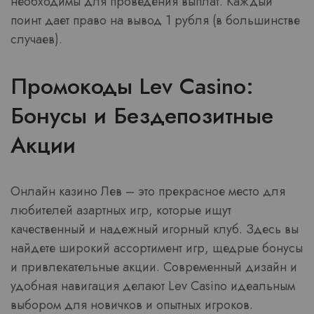
необходимы для проведения выплат. Каждый
поинт дает право на вывод 1 рубля (в большинстве
случаев).
Промокоды Lev Casino:
Бонусы и Бездепозитные
Акции
Онлайн казино Лев – это прекрасное место для
любителей азартных игр, которые ищут
качественный и надежный игорный клуб. Здесь вы
найдете широкий ассортимент игр, щедрые бонусы
и привлекательные акции. Современный дизайн и
удобная навигация делают Lev Casino идеальным
выбором для новичков и опытных игроков.