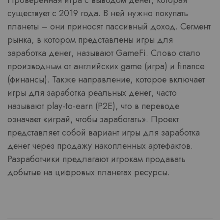
Проверенная игра с выводом денег, которая
существует с 2019 года. В ней нужно покупать
планеты – они приносят пассивный доход. Сегмент
рынка, в котором представлены игры для
заработка денег, называют GameFi. Слово стало
производным от английских game (игра) и finance
(финансы). Также направление, которое включает
игры для заработка реальных денег, часто
называют play-to-earn (P2E), что в переводе
означает «играй, чтобы заработать». Проект
представляет собой вариант игры для заработка
денег через продажу накопленных артефактов.
Разработчики предлагают игрокам продавать
добытые на цифровых планетах ресурсы.