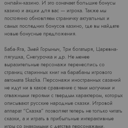
онлайн-казино. И это означает большие бонусы
казино и акции для вас — игрока. Также мы
постоянно обновляем страничку актуальных и
самых последних бонусов казино, где вы найдете
новые бонусные предложения.
Баба-Яга, Змей Горыныч, Три богатыря, Царевна-
лягушка, Снегурочка и др. Не менее
выразительные персонажи перенеслись со
страниц старинных книг на барабаны игрового
автомата Skazka. Персонажи иностранных сазаний
не идут ни в какое сравнение с теми могучими и
отважными героями с твердым характером, которых
описывают русские народные сказки. Игровой
аппарат “Сказка” позволяет теперь не только читать
сказки, а и играть в прибыльные интерактивные
игры со знакомыми с детства персонажами.