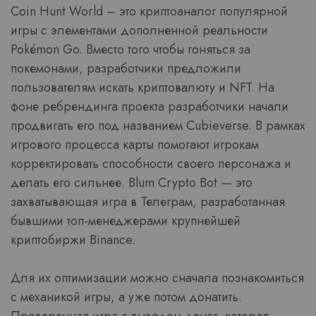
Coin Hunt World – это криптоаналог популярной
игры с элементами дополненной реальности
Pokémon Go. Вместо того чтобы гоняться за
покемонами, разработчики предложили
пользователям искать криптовалюту и NFT. На
фоне ребрендинга проекта разработчики начали
продвигать его под названием Cubieverse. В рамках
игрового процесса карты помогают игрокам
корректировать способности своего персонажа и
делать его сильнее. Blum Crypto Bot — это
захватывающая игра в Телеграм, разработанная
бывшими топ-менеджерами крупнейшей
криптобиржи Binance.
Для их оптимизации можно сначала познакомиться
с механикой игры, а уже потом донатить.