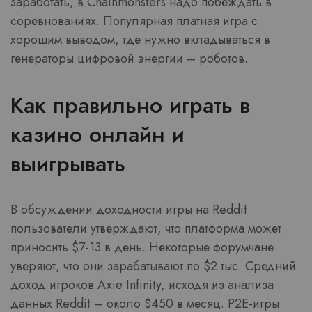
заработать, в Chainmonsters надо побеждать в
соревнованиях. Популярная платная игра с
хорошим выводом, где нужно вкладываться в
генераторы цифровой энергии – роботов.
Как правильно играть в
казино онлайн и
выигрывать
В обсуждении доходности игры на Reddit
пользователи утверждают, что платформа может
приносить $7-13 в день. Некоторые форумчане
уверяют, что они зарабатывают по $2 тыс. Средний
доход игроков Axie Infinity, исходя из анализа
данных Reddit – около $450 в месяц. P2E-игры