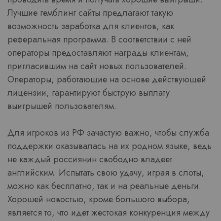
Лучшие гемблинг сайты предлагают такую
возможность заработка для клиентов, как
реферальная программа. В соответствии с ней
операторы предоставляют награды клиентам,
пригласившим на сайт новых пользователей.
Операторы, работающие на основе действующей
лицензии, гарантируют быструю выплату
выигрышей пользователям.
Для игроков из РФ зачастую важно, чтобы служба
поддержки оказывалась на их родном языке, ведь
не каждый россиянин свободно владеет
английским. Испытать свою удачу, играя в слоты,
можно как бесплатно, так и на реальные деньги.
Хорошей новостью, кроме большого выбора,
является то, что идет жестокая конкуренция между