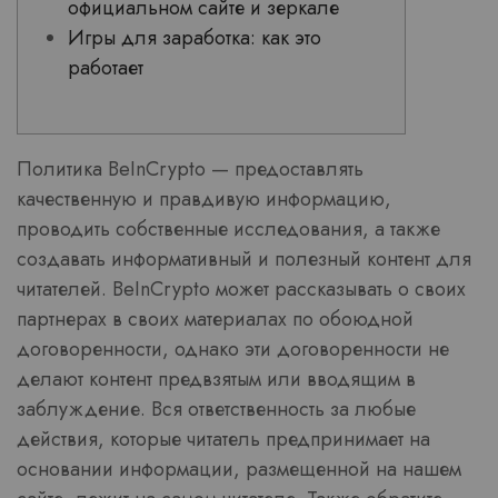
официальном сайте и зеркале
Игры для заработка: как это
работает
Политика BeInCrypto — предоставлять
качественную и правдивую информацию,
проводить собственные исследования, а также
создавать информативный и полезный контент для
читателей. BeInCrypto может рассказывать о своих
партнерах в своих материалах по обоюдной
договоренности, однако эти договоренности не
делают контент предвзятым или вводящим в
заблуждение. Вся ответственность за любые
действия, которые читатель предпринимает на
основании информации, размещенной на нашем