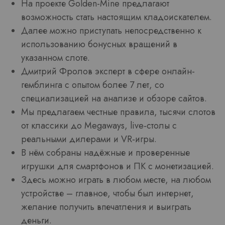
На проекте Golden-Mine предлагают
возможность стать настоящим кладоискателем.
Далее можно приступать непосредственно к
использованию бонусных вращений в
указанном слоте.
Дмитрий Фролов эксперт в сфере онлайн-
гемблинга с опытом более 7 лет, со
специализацией на анализе и обзоре сайтов.
Мы предлагаем честные правила, тысячи слотов
от классики до Megaways, live‑столы с
реальными дилерами и VR‑игры.
В нём собраны надёжные и проверенные
игрушки для смартфонов и ПК с монетизацией.
Здесь можно играть в любом месте, на любом
устройстве – главное, чтобы был интернет,
желание получить впечатления и выиграть
деньги.