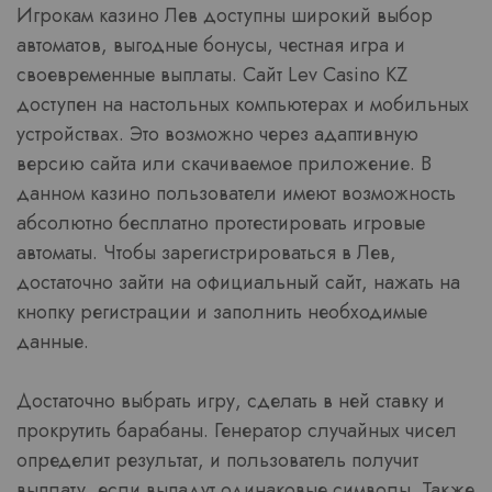
Игрокам казино Лев доступны широкий выбор
автоматов, выгодные бонусы, честная игра и
своевременные выплаты. Сайт Lev Casino KZ
доступен на настольных компьютерах и мобильных
устройствах. Это возможно через адаптивную
версию сайта или скачиваемое приложение. В
данном казино пользователи имеют возможность
абсолютно бесплатно протестировать игровые
автоматы. Чтобы зарегистрироваться в Лев,
достаточно зайти на официальный сайт, нажать на
кнопку регистрации и заполнить необходимые
данные.
Достаточно выбрать игру, сделать в ней ставку и
прокрутить барабаны. Генератор случайных чисел
определит результат, и пользователь получит
выплату, если выпадут одинаковые символы. Также