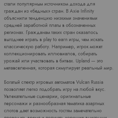
стали популярным источником дохода для
граждан из «бедных» стран. В Axie Infinity
объяснили тенденцию низкими значениями
средней заработной платы в обозначенных
регионах. Гражданам таких стран оказалось
выгоднее играть в play to earn игры, чем искать
классическую работу. Например, игрок может
коллекционировать иллювиалов, собирать
урожай или участвовать в битвах. Upland — это
метавселенная, которая симулирует реальный мир.
Богатый спектр игровых автоматов Vulcan Russia
позволяет легко подобрать игру на любой вкус.
Увлекательные сценарии, оригинальные
персонажи и разнообразная тематика азартных
слотов дает возможность гостям замечательно
проводить время и получать хорошие выигрыши.