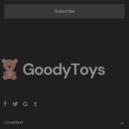
COMPANY