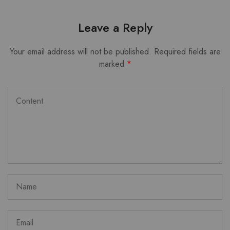
Leave a Reply
Your email address will not be published.
Required fields are
marked
*