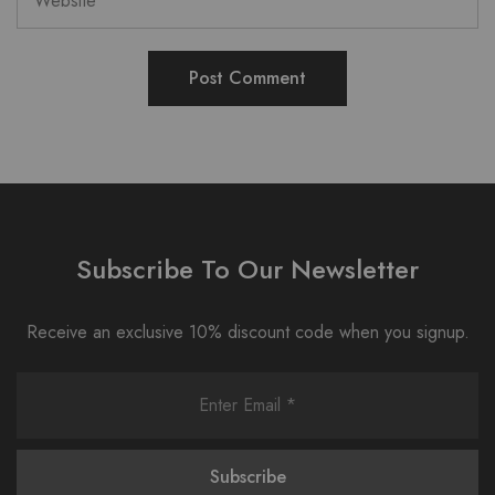
Subscribe To Our Newsletter
Receive an exclusive 10% discount code when you signup.