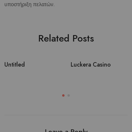
υποστήριξη πελατών.
Related Posts
Untitled
Luckera Casino
Leave a Reply