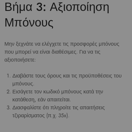
Βήμα 3: Αξιοποίηση
Μπόνους
Μην ξεχνάτε να ελέγχετε τις προσφορές μπόνους
που μπορεί να είναι διαθέσιμες. Για να τις
αξιοποιήσετε:
Διαβάστε τους όρους και τις προϋποθέσεις του
μπόνους.
Εισάγετε τον κωδικό μπόνους κατά την
κατάθεση, εάν απαιτείται.
Διασφαλίστε ότι πληροίτε τις απαιτήσεις
τζιραρίσματος (π.χ. 35x).