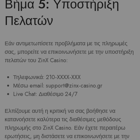
Βήμα 5: Υποστήριξη
Πελατών
Εάν αντιμετωπίσετε προβλήματα με τις πληρωμές
σας, μπορείτε να επικοινωνήσετε με την υποστήριξη
πελατών του ZinX Casino:
Τηλεφωνικά: 210-XXXX-XXX
Μέσω email: support@zinx-casino.gr
Live Chat: Διαθέσιμο 24/7
Ελπίζουμε αυτή η κριτική να σας βοήθησε να
κατανοήσετε καλύτερα τις διαθέσιμες μεθόδους
πληρωμής στο ZinX Casino. Εάν έχετε περαιτέρω
ερωτήσεις, μη διστάσετε να επικοινωνήσετε με την