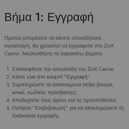
Βήμα 1: Εγγραφή
Προτού μπορέσετε να κάνετε οποιαδήποτε
συναλλαγή, θα χρειαστεί να εγγραφείτε στο ZinX
Casino. Ακολουθήστε τα παρακάτω βήματα:
Επισκεφθείτε την ιστοσελίδα του ZinX Casino.
Κάντε κλικ στο κουμπί “Εγγραφή”.
Συμπληρώστε τα απαιτούμενα πεδία (όνομα,
email, κωδικός πρόσβασης).
Αποδεχτείτε τους όρους και τις προϋποθέσεις.
Πατήστε “Επιβεβαίωση” για να ολοκληρώσετε τη
διαδικασία εγγραφής.