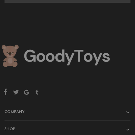
COMPANY
SHOP