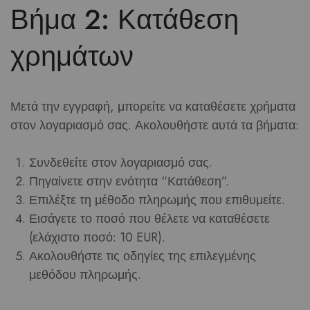
Βήμα 2: Κατάθεση
χρημάτων
Μετά την εγγραφή, μπορείτε να καταθέσετε χρήματα
στον λογαριασμό σας. Ακολουθήστε αυτά τα βήματα:
Συνδεθείτε στον λογαριασμό σας.
Πηγαίνετε στην ενότητα “Κατάθεση”.
Επιλέξτε τη μέθοδο πληρωμής που επιθυμείτε.
Εισάγετε το ποσό που θέλετε να καταθέσετε
(ελάχιστο ποσό: 10 EUR).
Ακολουθήστε τις οδηγίες της επιλεγμένης
μεθόδου πληρωμής.