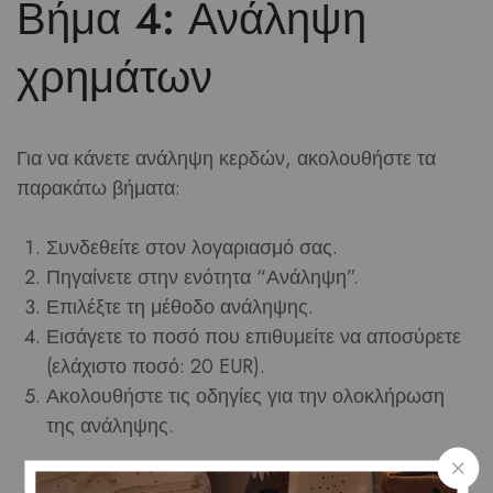
Βήμα 4: Ανάληψη
χρημάτων
Για να κάνετε ανάληψη κερδών, ακολουθήστε τα
παρακάτω βήματα:
Συνδεθείτε στον λογαριασμό σας.
Πηγαίνετε στην ενότητα “Ανάληψη”.
Επιλέξτε τη μέθοδο ανάληψης.
Εισάγετε το ποσό που επιθυμείτε να αποσύρετε
(ελάχιστο ποσό: 20 EUR).
Ακολουθήστε τις οδηγίες για την ολοκλήρωση
της ανάληψης.