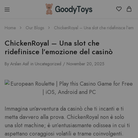
Children
Home
Our Blogs
ChickenRoyal – Una slot che ridefinisce l’emoz
Toys
Shop
ChickenRoyal – Una slot che
ridefinisce l’emozione del casinò
By
Arslan Asif
in
Uncategorized
November 20, 2025
Immagina un’avventura da casinò che ti incanti e ti
metta davvero alla prova. ChickenRoyal non è solo
una slot machine; è un’entusiasmante odissea in cui ti
aspettano coraggiosi volatili e trame coinvolgenti.