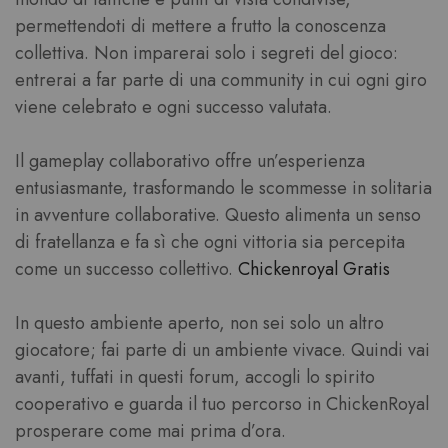
permettendoti di mettere a frutto la conoscenza
collettiva. Non imparerai solo i segreti del gioco:
entrerai a far parte di una community in cui ogni giro
viene celebrato e ogni successo valutata.
Il gameplay collaborativo offre un’esperienza
entusiasmante, trasformando le scommesse in solitaria
in avventure collaborative. Questo alimenta un senso
di fratellanza e fa sì che ogni vittoria sia percepita
come un successo collettivo.
Chickenroyal Gratis
In questo ambiente aperto, non sei solo un altro
giocatore; fai parte di un ambiente vivace. Quindi vai
avanti, tuffati in questi forum, accogli lo spirito
cooperativo e guarda il tuo percorso in ChickenRoyal
prosperare come mai prima d’ora.