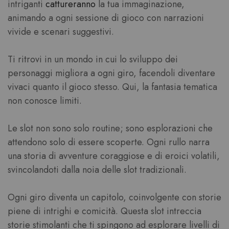
intriganti
cattureranno
la tua immaginazione,
animando a ogni sessione di gioco con narrazioni
vivide e scenari suggestivi.
Ti ritrovi in un mondo in cui lo sviluppo dei
personaggi migliora a ogni giro, facendoli diventare
vivaci quanto il gioco stesso. Qui, la fantasia tematica
non conosce limiti.
Le slot non sono solo routine; sono esplorazioni che
attendono solo di essere scoperte. Ogni rullo narra
una storia di avventure coraggiose e di eroici volatili,
svincolandoti dalla noia delle slot tradizionali.
Ogni giro diventa un capitolo, coinvolgente con storie
piene di intrighi e comicità. Questa slot intreccia
storie stimolanti che ti spingono ad esplorare livelli di