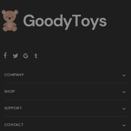
COMPANY
SHOP
SUPPORT
CONTACT