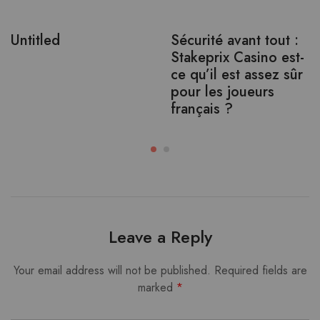
Untitled
Sécurité avant tout :
Stakeprix Casino est-
ce qu’il est assez sûr
pour les joueurs
français ?
Leave a Reply
Your email address will not be published.
Required fields are
marked
*