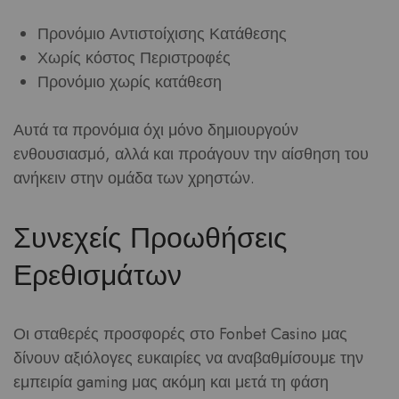
Προνόμιο Αντιστοίχισης Κατάθεσης
Χωρίς κόστος Περιστροφές
Προνόμιο χωρίς κατάθεση
Αυτά τα προνόμια όχι μόνο δημιουργούν
ενθουσιασμό, αλλά και προάγουν την αίσθηση του
ανήκειν στην ομάδα των χρηστών.
Συνεχείς Προωθήσεις
Ερεθισμάτων
Οι σταθερές προσφορές στο Fonbet Casino μας
δίνουν αξιόλογες ευκαιρίες να αναβαθμίσουμε την
εμπειρία gaming μας ακόμη και μετά τη φάση