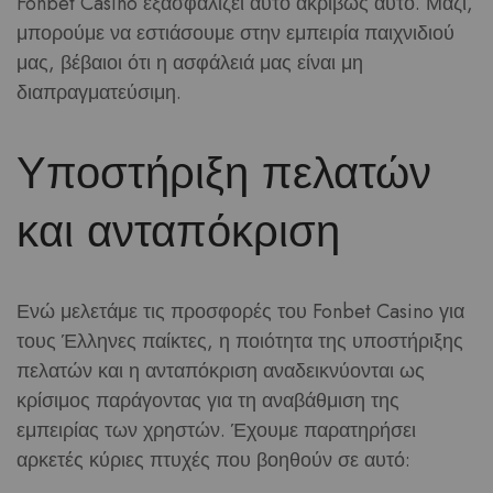
Fonbet Casino εξασφαλίζει αυτό ακριβώς αυτό. Μαζί,
μπορούμε να εστιάσουμε στην εμπειρία παιχνιδιού
μας, βέβαιοι ότι η ασφάλειά μας είναι μη
διαπραγματεύσιμη.
Υποστήριξη πελατών
και ανταπόκριση
Ενώ μελετάμε τις προσφορές του Fonbet Casino για
τους Έλληνες παίκτες, η ποιότητα της υποστήριξης
πελατών και η ανταπόκριση αναδεικνύονται ως
κρίσιμος παράγοντας για τη αναβάθμιση της
εμπειρίας των χρηστών. Έχουμε παρατηρήσει
αρκετές κύριες πτυχές που βοηθούν σε αυτό: