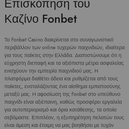
Επισκόπηση του
Καζίνο Fonbet
Το Fonbet Casino διακρίνεται στο συναγωνιστικό
περιβάλλον των online τυχερών παιχνιδιών, ιδιαίτερα
για τους παίκτες στην Ελλάδα. Διαπιστώνουμε ότι η
εύχρηστη διεπαφή και τα αξιόπιστα μέτρα ασφαλείας
ενισχύουν την εμπειρία παιχνιδιού μας. Η
πλατφόρμα διαθέτει άδεια και ρυθμίζεται από τους
παίκτες, ενσταλάζοντας ένα αίσθημα εμπιστοσύνης
μεταξύ μας. Η αφοσίωση της Fonbet στο υπεύθυνο
παιχνίδι είναι αξιέπαινη, καθώς προσφέρει εργαλεία
για αυτοπεριορισμό και όρια κατάθεσης, τα οποία
σεβόμαστε. Επιπλέον, η εξυπηρέτηση πελατών τους
είναι άμεση και έτοιμη να μας βοηθήσει με τυχόν