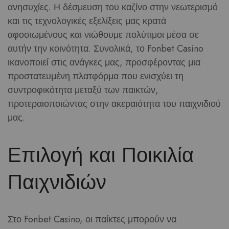
ανησυχίες. Η δέσμευση του καζίνο στην νεωτερισμό
και τις τεχνολογικές εξελίξεις μας κρατά
αφοσιωμένους και νιώθουμε πολύτιμοι μέσα σε
αυτήν την κοινότητα. Συνολικά, το Fonbet Casino
ικανοποιεί στις ανάγκες μας, προσφέροντας μια
προστατευμένη πλατφόρμα που ενισχύει τη
συντροφικότητα μεταξύ των παικτών,
προτεραιοποιώντας στην ακεραιότητα του παιχνιδιού
μας.
Επιλογή και Ποικιλία
Παιχνιδιών
Στο Fonbet Casino, οι παίκτες μπορούν να