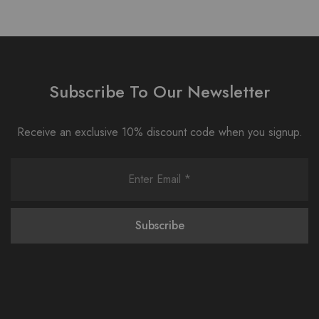
Subscribe To Our Newsletter
Receive an exclusive 10% discount code when you signup.