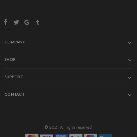
COMPANY
SHOP
SUPPORT
CONTACT
© 2021 All rights reserved.