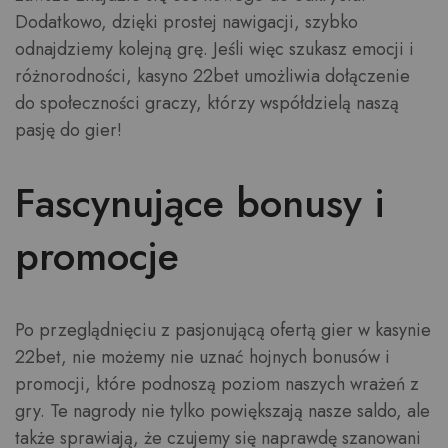
Dodatkowo, dzięki prostej nawigacji, szybko
odnajdziemy kolejną grę. Jeśli więc szukasz emocji i
różnorodności, kasyno 22bet umożliwia dołączenie
do społeczności graczy, którzy współdzielą naszą
pasję do gier!
Fascynujące bonusy i
promocje
Po przeglądnięciu z pasjonującą ofertą gier w kasynie
22bet, nie możemy nie uznać hojnych bonusów i
promocji, które podnoszą poziom naszych wrażeń z
gry. Te nagrody nie tylko powiększają nasze saldo, ale
także sprawiają, że czujemy się naprawdę szanowani