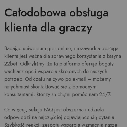
Całodobowa obsługa
klienta dla graczy
Badając uniwersum gier online, niezawodna obsługa
klienta jest ważna dla sprawnego korzystania z kasyna
22bet. Odkryliśmy, że ta platforma oferuje bogaty
wachlarz opcji wsparcia skrojonych do naszych
potrzeb. Od czatu na żywo po e-mail – możemy
natychmiast skontaktować się z pomocnymi
konsultantami, którzy są chętni pomóc nam 24/7.
Co więcej, sekcja FAQ jest obszerna i udziela
odpowiedzi na najczęściej pojawiające się pytania.
Szybkość reakcji zespołu wsparcia wzmacnia nasze