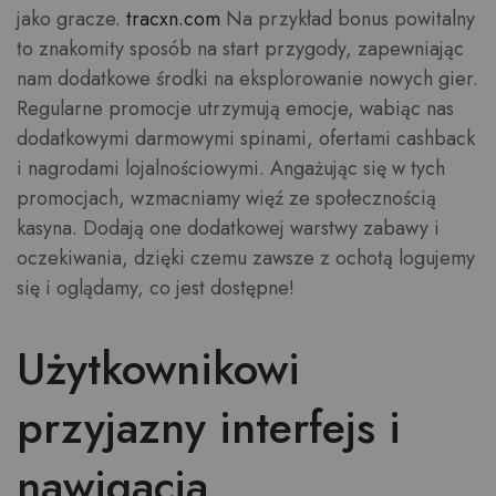
jako gracze.
tracxn.com
Na przykład bonus powitalny
to znakomity sposób na start przygody, zapewniając
nam dodatkowe środki na eksplorowanie nowych gier.
Regularne promocje utrzymują emocje, wabiąc nas
dodatkowymi darmowymi spinami, ofertami cashback
i nagrodami lojalnościowymi. Angażując się w tych
promocjach, wzmacniamy więź ze społecznością
kasyna. Dodają one dodatkowej warstwy zabawy i
oczekiwania, dzięki czemu zawsze z ochotą logujemy
się i oglądamy, co jest dostępne!
Użytkownikowi
przyjazny interfejs i
nawigacja