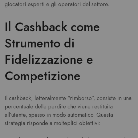
giocatori esperti e gli operatori del settore.
Il Cashback come
Strumento di
Fidelizzazione e
Competizione
Il cashback, letteralmente “rimborso”, consiste in una
percentuale delle perdite che viene restituita
all’utente, spesso in modo automatico. Questa
strategia risponde a molteplici obiettivi: