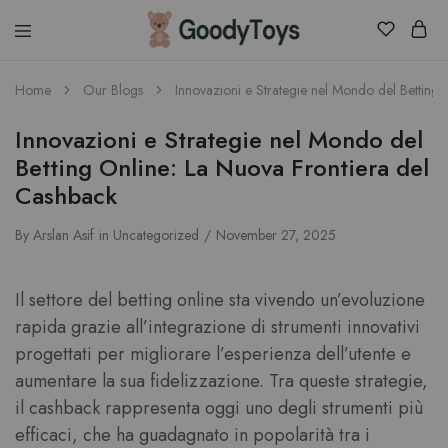
Children
Home
Our Blogs
Innovazioni e Strategie nel Mondo del Betting
Toys
Shop
Innovazioni e Strategie nel Mondo del
Betting Online: La Nuova Frontiera del
Cashback
By
Arslan Asif
in
Uncategorized
November 27, 2025
Il settore del betting online sta vivendo un’evoluzione
rapida grazie all’integrazione di strumenti innovativi
progettati per migliorare l’esperienza dell’utente e
aumentare la sua fidelizzazione. Tra queste strategie,
il cashback rappresenta oggi uno degli strumenti più
efficaci, che ha guadagnato in popolarità tra i