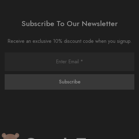
Subscribe To Our Newsletter
Receive an exclusive 10% discount code when you signup.