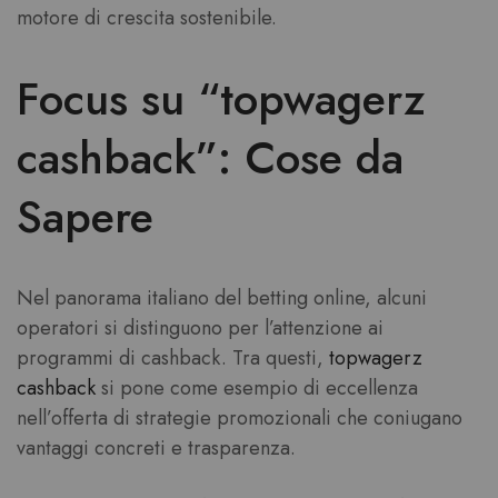
motore di crescita sostenibile.
Focus su “topwagerz
cashback”: Cose da
Sapere
Nel panorama italiano del betting online, alcuni
operatori si distinguono per l’attenzione ai
programmi di cashback. Tra questi,
topwagerz
cashback
si pone come esempio di eccellenza
nell’offerta di strategie promozionali che coniugano
vantaggi concreti e trasparenza.