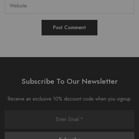
Subscribe To Our Newsletter
Receive an exclusive 10% discount code when you signup.