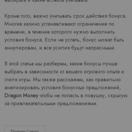
выбирать и какие аспекты учитывать.
Кроме того, важно учитывать срок действия бонуса.
Многие казино устанавливают ограничение по
времени, в течение которого нужно выполнить
условия бонуса. Если не успеть, бонус может быть
аннулирован, и все усилия будут напрасными.
В этой статье мы разберем, какие бонусы лучше
выбрать в зависимости от вашего игрового опыта и
стиля игры. Мы также расскажем, как правильно
анализировать условия бонусных предложений,
Dragon Money
чтобы не попасть в ловушку, скрытую
за привлекательными предложениями.
Flagman Casino