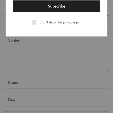
Leave a Reply
Your email address will not be published.
Required fields are
marked
*
Don't show this popup again