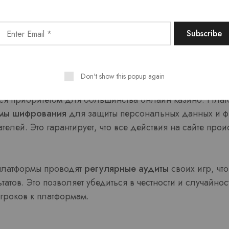
на онлайн платформах
преимуществом является
широкий выбор вариантов р
различные виды игры, включая классическую, европей
ку, а также эксклюзивные варианты с уникальными пра
Don't show this popup again
тся приоритетом для большинства онлайн казино. Пла
емы шифрования
для защиты персональных данных и 
телей. Это гарантирует, что все действия на сайте про
 платформы проводят
регулярные аудиты
своих игр, чт
татов. Это позволяет убедиться в честности и случайнос
гроков к платформам.