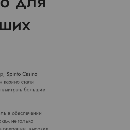
о для
ьших
гр,
Spinto Casino
 казино стали
ся выиграть большие
оль в обеспечении
окам не только
е операции, высокие