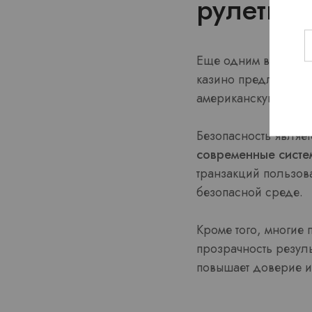
рулетку 
Еще одним важным 
казино предлагают 
американскую рулет
Безопасность являе
современные сист
транзакций пользова
безопасной среде.
Кроме того, многие
прозрачность резуль
повышает доверие и