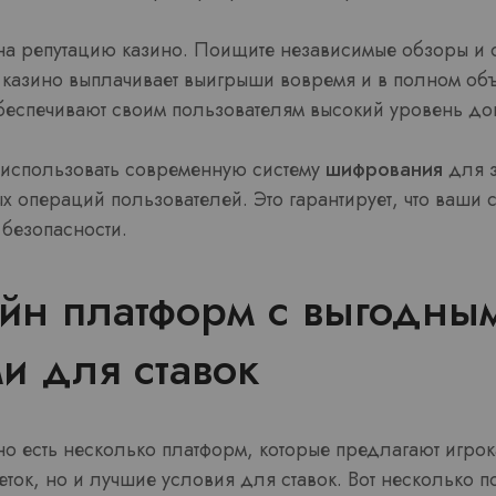
на репутацию казино. Поищите независимые обзоры и о
то казино выплачивает выигрыши вовремя и в полном о
беспечивают своим пользователям высокий уровень до
использовать современную систему
шифрования
для з
 операций пользователей. Это гарантирует, что ваши 
 безопасности.
айн платформ с выгодны
и для ставок
о есть несколько платформ, которые предлагают игрок
ток, но и лучшие условия для ставок. Вот несколько п