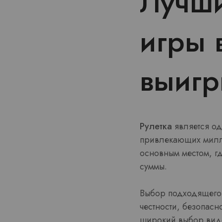
Лучши
игры 
выиг
Рулетка
является од
привлекающих милли
основным местом, гд
суммы.
Выбор подходящего 
честности, безопасн
широкий выбор видо