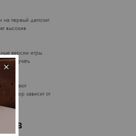
и на первый депозит
ет высокие
ные версии игры.
кам получать
предлагают
е. Выбор зависит от
ры в