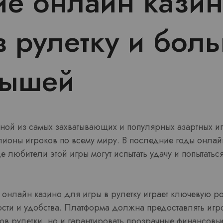
е онлайн казин
в рулетку и бол
рышей
ной из самых захватывающих и популярных азартных и
оны игроков по всему миру. В последние годы онлайн
е любители этой игры могут испытать удачу и попытать
онлайн казино для игры в рулетку играет ключевую р
ости и удобства. Платформа должна предоставлять игр
в рулетки, но и гарантировать прозрачные финансовы