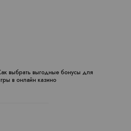
Как выбрать выгодные бонусы для
игры в онлайн казино