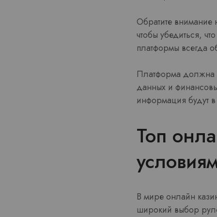
Обратите внимание 
чтобы убедиться, ч
платформы всегда о
Платформа должна 
данных и финансовых
информация будут в
Топ онл
условиям
В мире онлайн казин
широкий выбор руле