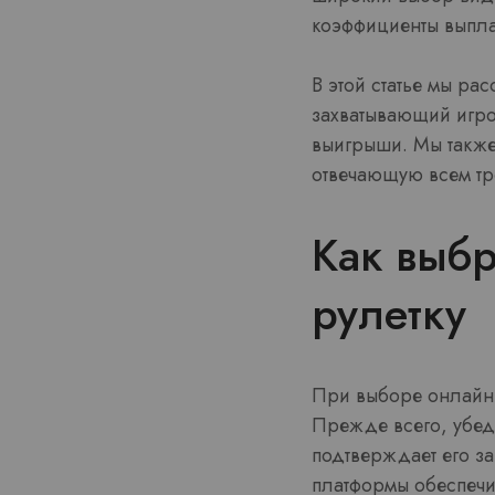
коэффициенты выпла
В этой статье мы ра
захватывающий игров
выигрыши. Мы также
отвечающую всем тр
Как выбр
рулетку
При выборе онлайн 
Прежде всего, убеди
подтверждает его з
платформы обеспечи