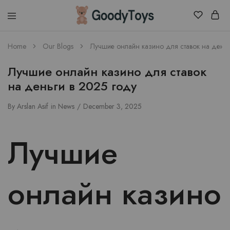
Children
Home
Our Blogs
Лучшие онлайн казино для ставок на деньг
Toys
Shop
Лучшие онлайн казино для ставок
на деньги в 2025 году
By
Arslan Asif
in
News
December 3, 2025
Лучшие
онлайн казино