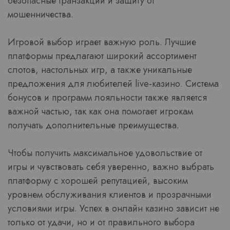
безопасные транзакции и защиту от
мошенничества.
Игровой выбор играет важную роль. Лучшие
платформы предлагают широкий ассортимент
слотов, настольных игр, а также уникальные
предложения для любителей live-казино. Система
бонусов и программ лояльности также является
важной частью, так как она помогает игрокам
получать дополнительные преимущества.
Чтобы получить максимальное удовольствие от
игры и чувствовать себя уверенно, важно выбрать
платформу с хорошей репутацией, высоким
уровнем обслуживания клиентов и прозрачными
условиями игры. Успех в онлайн казино зависит не
только от удачи, но и от правильного выбора