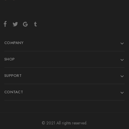
COMPANY
SHOP
SUPPORT
CONTACT
© 2021 All rights reserved.