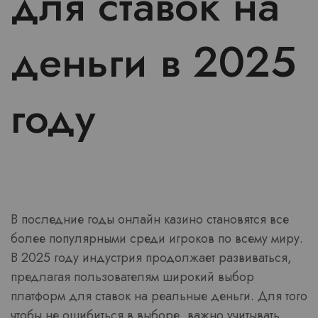
для ставок на
деньги в 2025
году
В последние годы онлайн казино становятся все
более популярными среди игроков по всему миру.
В 2025 году индустрия продолжает развиваться,
предлагая пользователям широкий выбор
платформ для ставок на реальные деньги. Для того
чтобы не ошибиться в выборе, важно учитывать